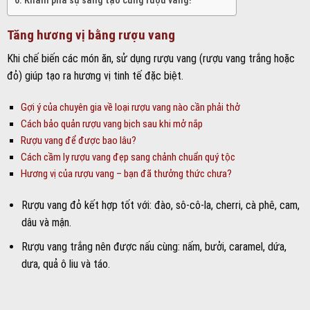
Khám phá sự sáng tạo cùng rượu vang!
Tăng hương vị bằng rượu vang
Khi chế biến các món ăn, sử dụng rượu vang (rượu vang trắng hoặc
đỏ) giúp tạo ra hương vị tinh tế đặc biệt.
Gợi ý của chuyên gia về loại rượu vang nào cần phải thở
Cách bảo quản rượu vang bịch sau khi mở nắp
Rượu vang để được bao lâu?
Cách cầm ly rượu vang đẹp sang chảnh chuẩn quý tộc
Hương vị của rượu vang – bạn đã thưởng thức chưa?
Rượu vang đỏ kết hợp tốt với: đào, sô-cô-la, cherri, cà phê, cam,
dâu và mận.
Rượu vang trắng nên được nấu cùng: nấm, bưởi, caramel, dứa,
dưa, quả ô liu và táo.