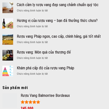
Cách cầm ly rượu vang đẹp sang chảnh chuẩn quý tộc
ở
Chức năng bình luận bị tắt
Cách
cầm
Hương vị của rượu vang – bạn đã thưởng thức chưa?
ly
ở
Chức năng bình luận bị tắt
rượu
Hương
vang
vị
đẹp
Rượu vang Pháp ngon, cao cấp, chính hãng, giá tốt nhất
của
sang
ở
Chức năng bình luận bị tắt
rượu
chảnh
Rượu
vang
chuẩn
vang
–
Rượu vang: Món quà của thượng đế
quý
Pháp
bạn
tộc
ở
Chức năng bình luận bị tắt
ngon,
đã
Rượu
cao
thưởng
vang:
cấp,
Khám phá cấp độ của rượu vang Pháp
thức
Món
chính
chưa?
ở
Chức năng bình luận bị tắt
quà
hãng,
Khám
của
giá
phá
thượng
tốt
cấp
đế
Sản phẩm mới
nhất
độ
của
Rượu Vang Balmontee Bordeaux
rượu
vang
Pháp
Được xếp
245.000