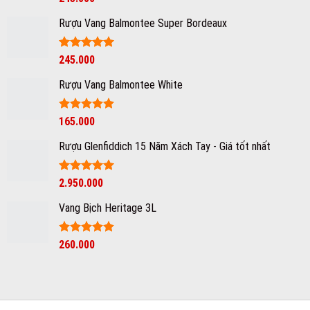
hạng
5
5
sao
Rượu Vang Balmontee Super Bordeaux
Giá
Được xếp
Giá
245.000
hạng
5
5
gốc
hiện
sao
Rượu Vang Balmontee White
là:
tại
350.000₫.
là:
245.000₫.
Được xếp
165.000
hạng
5
5
sao
Rượu Glenfiddich 15 Năm Xách Tay - Giá tốt nhất
Được xếp
2.950.000
hạng
5
5
sao
Vang Bịch Heritage 3L
Được xếp
260.000
hạng
5
5
sao