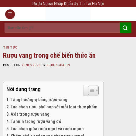
Skip
Rượu Ngoại Nhập Khẩu Uy Tín Tại Hà Nội
to
content
Tìm
kiếm:
TIN TỨC
Rượu vang trong chế biến thức ăn
POSTED ON
23/07/2026
BY
RUOUNGOAIHN
Nội dung trang
Tăng hương vị bằng rượu vang
Lựa chọn rượu phù hợp với mỗi loại thực phẩm
Axit trong rượu vang
Tannin trong rượu vang đỏ
Lựa chọn giữa rượu ngọt và rượu mạnh