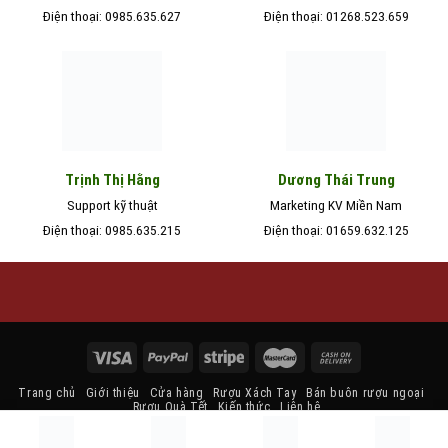
Điện thoại: 0985.635.627
Điện thoại: 01268.523.659
Trịnh Thị Hằng
Dương Thái Trung
Support kỹ thuật
Marketing KV Miền Nam
Điện thoại: 0985.635.215
Điện thoại: 01659.632.125
Trang chủ
Giới thiệu
Cửa hàng
Rượu Xách Tay
Bán buôn rượu ngoại
Rượu Quà Tết
Kiến thức
Liên hệ
Copyright 2026 ©
ruoungoaihn.com
| Thiết kế và duy trì bởi
Rượu Ngoại