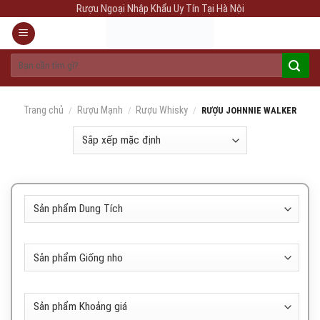
Skip
Rượu Ngoại Nhập Khẩu Uy Tín Tại Hà Nội
to
content
Tìm
kiếm:
Trang chủ
Rượu Mạnh
Rượu Whisky
/
/
/
RƯỢU JOHNNIE WALKER