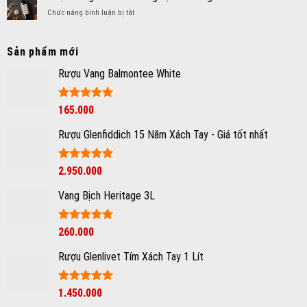
7
nhập
hãng
ở
Chức năng bình luận bị tắt
Công
khẩu
Rượu
Thức
giá
Vang
Pha
tốt
Chile
Sản phẩm mới
Chế
tại
–
Cocktail
Hà
Hương
Rượu Vang Balmontee White
Từ
Nội
Vị
Rượu
Trẻ
Tequila
Trung
Được xếp
165.000
Ngon
Của
hạng
5
5
Dễ
Thế
sao
Làm
Rượu Glenfiddich 15 Năm Xách Tay - Giá tốt nhất
Giới
Mới
Được xếp
2.950.000
hạng
5
5
sao
Vang Bịch Heritage 3L
Được xếp
260.000
hạng
5
5
sao
Rượu Glenlivet Tím Xách Tay 1 Lít
Được xếp
1.450.000
hạng
5
5