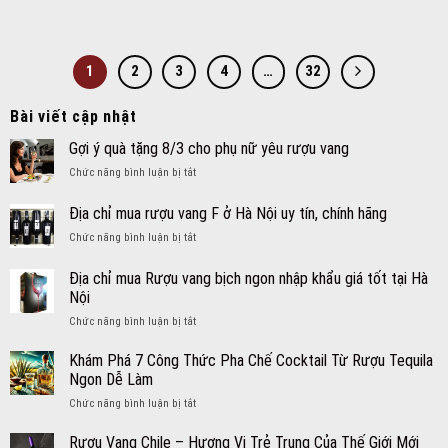
1
2
3
4
…
32
Bài viết cập nhật
Gợi ý quà tặng 8/3 cho phụ nữ yêu rượu vang
ở
Chức năng bình luận bị tắt
Gợi
ý
Địa chỉ mua rượu vang F ở Hà Nội uy tín, chính hãng
quà
ở
Chức năng bình luận bị tắt
tặng
Địa
8/3
chỉ
cho
Địa chỉ mua Rượu vang bịch ngon nhập khẩu giá tốt tại Hà
mua
phụ
Nội
rượu
nữ
ở
Chức năng bình luận bị tắt
vang
yêu
Địa
F
rượu
chỉ
ở
Khám Phá 7 Công Thức Pha Chế Cocktail Từ Rượu Tequila
vang
mua
Hà
Ngon Dễ Làm
Rượu
Nội
ở
Chức năng bình luận bị tắt
vang
uy
Khám
bịch
tín,
Phá
Rượu Vang Chile – Hương Vị Trẻ Trung Của Thế Giới Mới
ngon
chính