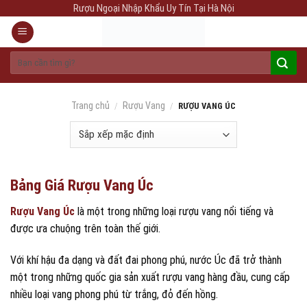
Skip
Rượu Ngoại Nhập Khẩu Uy Tín Tại Hà Nội
to
content
Tìm
kiếm:
Trang chủ
Rượu Vang
/
/
RƯỢU VANG ÚC
Bảng Giá Rượu Vang Úc
Rượu Vang Úc
là một trong những loại rượu vang nổi tiếng và
được ưa chuộng trên toàn thế giới.
Với khí hậu đa dạng và đất đai phong phú, nước Úc đã trở thành
một trong những quốc gia sản xuất rượu vang hàng đầu, cung cấp
nhiều loại vang phong phú từ trắng, đỏ đến hồng.