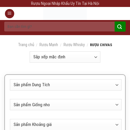
Skip
Rượu Ngoại Nhập Khẩu Uy Tín Tại Hà Nội
to
content
Tìm
kiếm:
Trang chủ
Rượu Mạnh
Rượu Whisky
/
/
/
RƯỢU CHIVAS