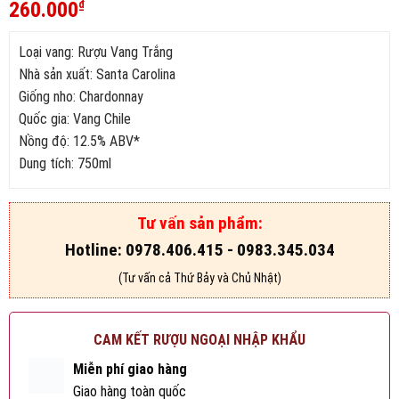
5
495
trên 5
260.000
₫
dựa trên
đánh giá
Loại vang: Rượu Vang Trắng
Nhà sản xuất: Santa Carolina
Giống nho: Chardonnay
Quốc gia: Vang Chile
Nồng độ: 12.5% ABV*
Dung tích: 750ml
Tư vấn sản phẩm:
Hotline: 0978.406.415 - 0983.345.034
(Tư vấn cả Thứ Bảy và Chủ Nhật)
CAM KẾT RƯỢU NGOẠI NHẬP KHẨU
Miễn phí giao hàng
Giao hàng toàn quốc