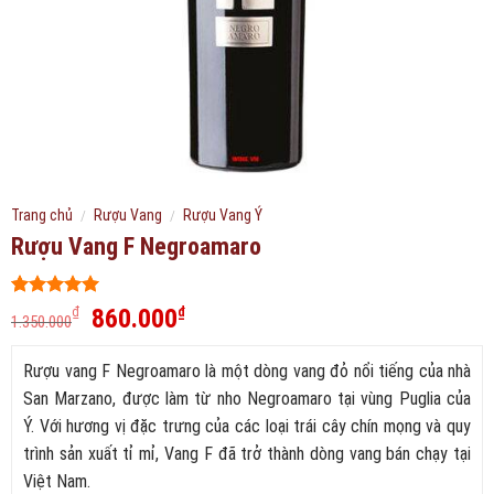
Trang chủ
/
Rượu Vang
/
Rượu Vang Ý
Rượu Vang F Negroamaro
5
295
trên 5
Giá
Giá
860.000
₫
₫
1.350.000
dựa trên
gốc
hiện
đánh giá
là:
tại
Rượu vang F Negroamaro là một dòng vang đỏ nổi tiếng của nhà
1.350.000₫.
là:
San Marzano, được làm từ nho Negroamaro tại vùng Puglia của
860.000₫.
Ý. Với hương vị đặc trưng của các loại trái cây chín mọng và quy
trình sản xuất tỉ mỉ, Vang F đã trở thành dòng vang bán chạy tại
Việt Nam.