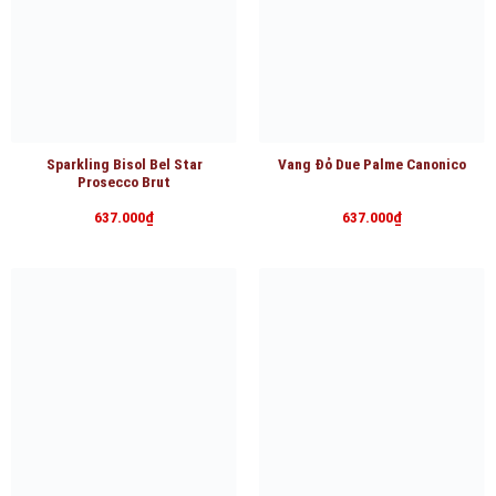
Sparkling Bisol Bel Star
Vang Đỏ Due Palme Canonico
Prosecco Brut
637.000
₫
637.000
₫