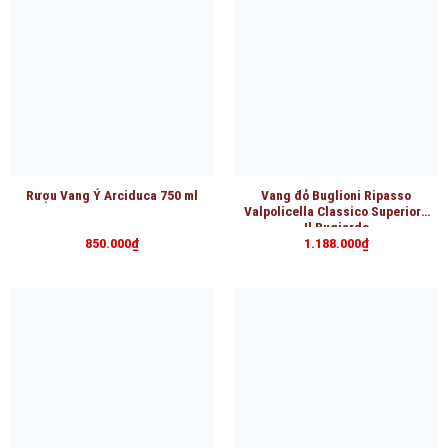
Rượu Vang Ý Arciduca 750 ml
Vang đỏ Buglioni Ripasso
Valpolicella Classico Superiore
Il Bugiardo
850.000
₫
1.188.000
₫