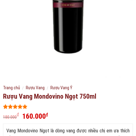
Trang chủ
/
Rượu Vang
/
Rượu Vang Ý
Rượu Vang Mondovino Ngọt 750ml
5
310
trên 5
Giá
Giá
160.000
₫
₫
180.000
dựa trên
gốc
hiện
đánh giá
là:
tại
Vang Mondovino Ngọt là dòng vang được nhiều chị em ưa thích