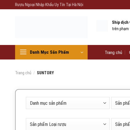
Skip
Rượu Ngoại Nhập Khẩu Uy Tín Tại Hà Nội
to
content
Ship dịch
trên phạm 
Danh Mục Sản Phẩm
Trang chủ
Trang chủ
/
SUNTORY