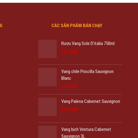
NG
CÁC SẢN PHẢM BÁN CHẠY
Rượu Vang Sole D'italia 750ml
Giá
Giá
165.000
gốc
hiện
là:
tại
175.000₫.
là:
Vang chile Priscilla Sauvignon
165.000₫.
Blanc
Giá
Giá
175.000
gốc
hiện
là:
tại
Vang Palena Cabernet Sauvignon
215.000₫.
là:
Giá
Giá
175.000₫.
355.000
gốc
hiện
là:
tại
425.000₫.
là:
Vang bịch Ventura Cabernet
355.000₫.
Sauvignon 3L