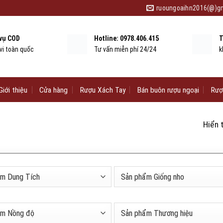
ruoungoaihn2016(@)g
 vụ COD
Hotline: 0978.406.415
T
vi toàn quốc
Tư vấn miễn phí 24/24
k
Giới thiệu
Cửa hàng
Rượu Xách Tay
Bán buôn rượu ngoại
Rượ
Hiển 