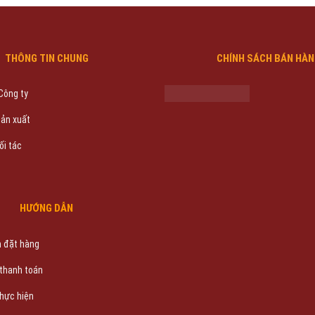
THÔNG TIN CHUNG
CHÍNH SÁCH BÁN HÀ
 Công ty
sản xuất
ối tác
HƯỚNG DẪN
 đặt hàng
 thanh toán
thực hiện