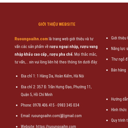
GIỚI THIỆU WEBSITE
Giới thiệu
Ruoungoaihn.com
là trang web giới thiệu và tư
vấn các sản phẩm về
rượu ngoại nhập, rượu vang
Năng lực 
nhập khẩu cao cấp , rượu pha chế.
Mọi thắc mắc,
Thư ngỏ đ
tư vấn,... xin vui lòng liên hệ theo thông tin dưới đây:
Bán hàng
Địa chỉ 1: 1 Hàng Da, Hoàn Kiếm, Hà Nội
Địa chỉ 2: 357 Đ. Trần Hưng Đạo, Phường 11,
Quận 5, Hồ Chí Minh
Hướng dẫn
Phone: 0978.406.415 - 0983 345 034
Hình thức
Email: ruoungoaihn.com(@)gmail.com
Quy trình 
Website:
https://ruoungoaihn.com