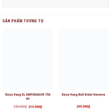
SẢN PHẨM TƯƠNG TỰ
Rượu Vang EL EMPERADOR 750
Rượu Vang Bull Rider Reserva
ml
Giá
Giá
250.000
₫
295.000
₫
215.000
₫
gốc
hiện