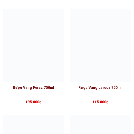
là:
tại
250.000₫.
là:
215.000₫.
Rượu Vang Feraz 750ml
Rượu Vang Laroca 750 ml
195.000
₫
115.000
₫