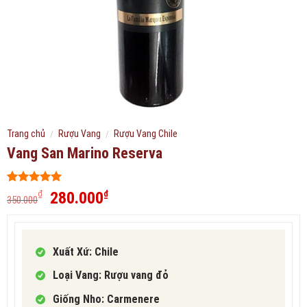
Trang chủ
/
Rượu Vang
/
Rượu Vang Chile
Vang San Marino Reserva
5
207
trên 5
Giá
Giá
280.000
₫
₫
350.000
dựa trên
gốc
hiện
đánh giá
là:
tại
350.000₫.
là:
Xuất Xứ: Chile
280.000₫.
Loại Vang: Rượu vang đỏ
Giống Nho: Carmenere