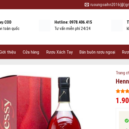
ruoungoaihn2016(@)g
 vụ COD
Hotline: 0978.406.415
T
vi toàn quốc
Tư vấn miễn phí 24/24
k
Giới thiệu
Cửa hàng
Rượu Xách Tay
Bán buôn rượu ngoại
Rượ
Trang c
Henn
5
343
trên
1.9
dựa tr
đánh g