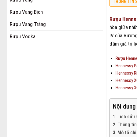
THÔNG TIN 
Rượu Vang Bịch
Rượu Henne
Rượu Vang Trắng
hòa giữa nhữ
IV của Vương
Rượu Vodka
đậm giá trị l
Rượu Henne
Hennessy P
Hennessy R
Hennessy X
Hennessy X
Nội dung
Lịch sử 
Thông tin
Mô tả chi