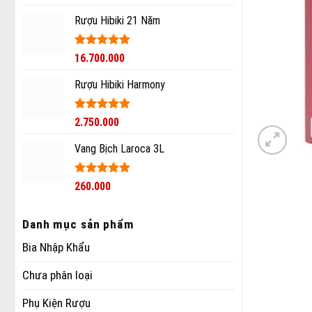
hạng
5
5
sao
Rượu Hibiki 21 Năm
Được xếp
16.700.000
hạng
5
5
sao
Rượu Hibiki Harmony
Được xếp
2.750.000
hạng
5
5
sao
Vang Bịch Laroca 3L
Được xếp
260.000
hạng
5
5
sao
Danh mục sản phẩm
Bia Nhập Khẩu
Chưa phân loại
Phụ Kiện Rượu