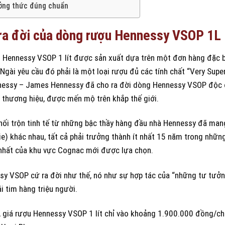
ởng thức đúng chuẩn
 ra đời của dòng rượu Hennessy VSOP 1L
 Hennessy VSOP 1 lít được sản xuất dựa trên một đơn hàng đặc bi
Ngài yêu cầu đó phải là một loại rượu đủ các tính chất “Very Supe
nessy – James Hennessy đã cho ra đời dòng Hennessy VSOP độc đá
a thương hiệu, được mến mộ trên khắp thế giới.
hối trộn tinh tế từ những bậc thầy hàng đầu nhà Hennessy đã mang
ie) khác nhau, tất cả phải trưởng thành ít nhất 15 năm trong nhữn
nhất của khu vực Cognac mới được lựa chọn.
y VSOP cứ ra đời như thế, nó như sự hợp tác của “những tư tưởng
i tim hàng triệu người.
, giá rượu Hennessy VSOP 1 lít chỉ vào khoảng 1.900.000 đồng/ch