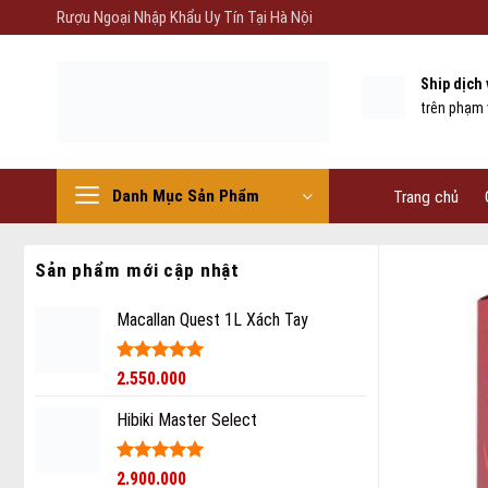
Skip
Rượu Ngoại Nhập Khẩu Uy Tín Tại Hà Nội
to
content
Ship dịch
trên phạm 
Danh Mục Sản Phẩm
Trang chủ
Sản phẩm mới cập nhật
Macallan Quest 1L Xách Tay
Được xếp
2.550.000
hạng
5
5
sao
Hibiki Master Select
Được xếp
2.900.000