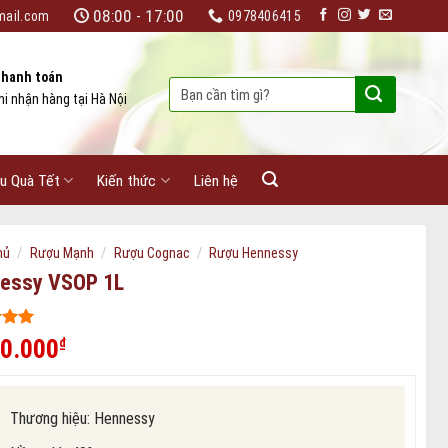
08:00 - 17:00
mail.com
0978406415
hanh toán
Tìm
hi nhận hàng tại Hà Nội
kiếm:
u Quà Tết
Kiến thức
Liên hệ
/
/
/
hủ
Rượu Mạnh
Rượu Cognac
Rượu Hennessy
essy VSOP 1L
 5
00.000
₫
ên
iá
Thương hiệu:
Hennessy