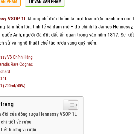
SẢN PHẨM
TƯ VẤN SẢN PHẨM
ssy VSOP 1L
không chỉ đơn thuần là một loại rượu mạnh mà còn l
ng tâm hồn lớn, tinh tế và đam mê – đó chính là James Hennessy, 
 quốc Anh, người đã đặt dấu ấn quan trọng vào năm 1817. Sự kết
ịch sử và nghệ thuật chế tác rượu vang quý hiếm.
ssy VS Chính Hãng
aradis Rare Cognac
ichard
O 1L
O (700ml/40%)
 trang
ra đời của dòng rượu Hennessy VSOP 1L
 chi tiết về rượu
 tiết hương vị rượu