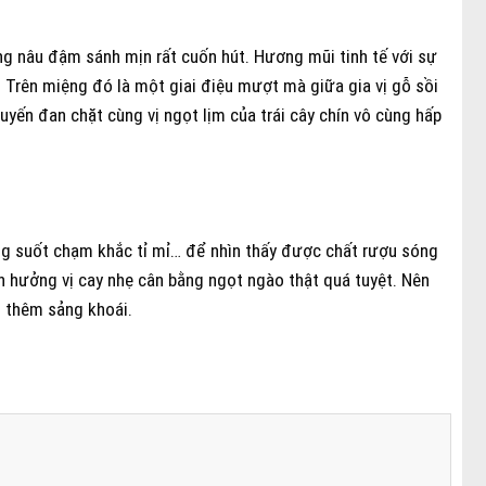
 nâu đậm sánh mịn rất cuốn hút. Hương mũi tinh tế với sự
. Trên miệng đó là một giai điệu mượt mà giữa gia vị gỗ sồi
luyến đan chặt cùng vị ngọt lịm của trái cây chín vô cùng hấp
trong suốt chạm khắc tỉ mỉ… để nhìn thấy được chất rượu sóng
 hưởng vị cay nhẹ cân bằng ngọt ngào thật quá tuyệt. Nên
 thêm sảng khoái.