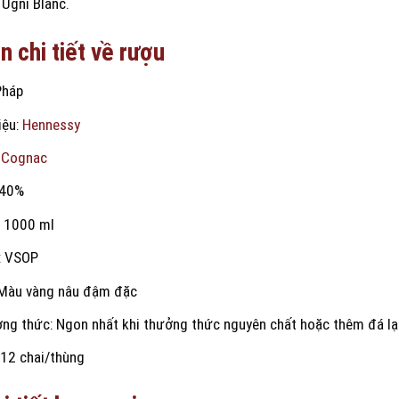
 Ugni Blanc.
n chi tiết về rượu
Pháp
iệu:
Hennessy
:
Cognac
 40%
: 1000 ml
: VSOP
 Màu vàng nâu đậm đặc
ng thức: Ngon nhất khi thưởng thức nguyên chất hoặc thêm đá l
 12 chai/thùng