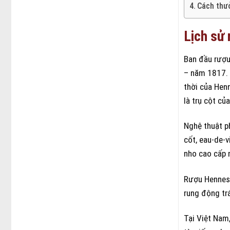
Cách thư
Lịch sử
Ban đầu rượu
– năm 1817. 
thời của Hen
là trụ cột củ
Nghệ thuật p
cốt, eau-de-v
nho cao cấp 
Rượu Henness
rung động trá
Tại Việt Nam