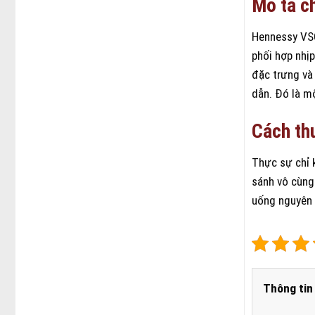
Mô tả ch
Hennessy VSO
phối hợp nhị
đặc trưng và 
dẫn. Đó là m
Cách th
Thực sự chỉ k
sánh vô cùng
uống nguyên 
Thông tin 