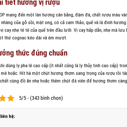
i tiết hương vị rượu
P mang đến một làn hương cân bằng, đậm đà, chất rượu màu vàng
p nhàng của gỗ sồi, mật ong, có cả cam thảo, quế và lá đinh hương
vị cay nhẹ tê tê của quế trên đầu lưỡi. Vị cay hấp dẫn, nhẹ mà lưu 
ột thứ cognac kéo dài và êm mượt.
ưởng thức đúng chuẩn
hi dùng ly pha lê cao cấp (ít nhất cũng là ly thủy tinh cao cấp) 
 mê hoặc. Hít hà một chút hương thơm sang trọng của rượu rồi tận
chất cùng đồ ăn nhẹ hoặc thêm chút đá viên để hương thơm càng
5/5 - (343 bình chọn)
liên hệ: