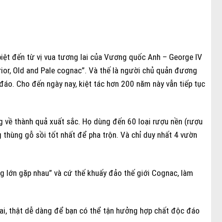
ệt đến từ vị vua tương lai của Vương quốc Anh – George IV
rior, Old and Pale cognac”. Và thế là người chủ quản đương
o. Cho đến ngày nay, kiệt tác hơn 200 năm này vẫn tiếp tục
 về thành quả xuất sắc. Họ dùng đến 60 loại rượu nền (rượu
g thùng gỗ sồi tốt nhất để pha trộn. Và chỉ duy nhất 4 vườn
 lớn gặp nhau” và cứ thế khuấy đảo thế giới Cognac, làm
ai, thật dễ dàng để bạn có thể tận hưởng hợp chất độc đáo