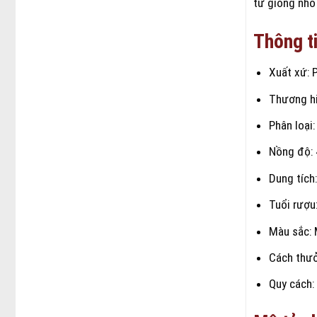
từ giống nho
Thông ti
Xuất xứ: 
Thương h
Phân loại
Nồng độ:
Dung tích
Tuổi rượu
Màu sắc:
Cách thưở
Quy cách: