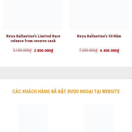
Rượu Ballantine’s Limited Rare
Rượu Ballantine’s 30 Năm
release from reserve cask
Giá
Giá
Giá
Giá
3.100.000
₫
7.200.000
₫
2.850.000
₫
6.400.000
₫
gốc
hiện
gốc
hiện
là:
tại
là:
tại
3.100.000₫.
là:
7.200.000₫.
là:
2.850.000₫.
6.400.0
CÁC KHÁCH HÀNG ĐÃ ĐẶT RƯỢU NGOẠI TẠI WEBSITE