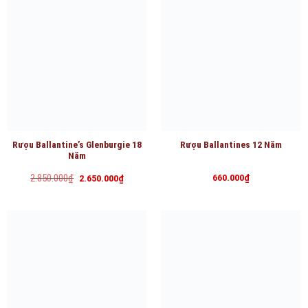
Rượu Ballantine’s Glenburgie 18
Rượu Ballantines 12 Năm
Năm
Giá
Giá
2.850.000
₫
660.000
₫
2.650.000
₫
gốc
hiện
là:
tại
2.850.000₫.
là:
2.650.000₫.