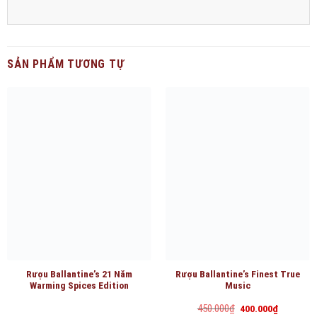
SẢN PHẨM TƯƠNG TỰ
Rượu Ballantine’s 21 Năm
Rượu Ballantine’s Finest True
Warming Spices Edition
Music
Giá
Giá
450.000
₫
400.000
₫
gốc
hiện