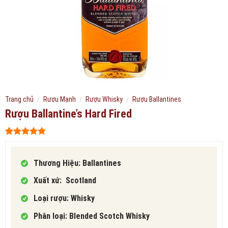
Trang chủ
/
Rượu Mạnh
/
Rượu Whisky
/
Rượu Ballantines
Rượu Ballantine’s Hard Fired
5
446
trên 5
dựa trên
đánh giá
Thương Hiệu: Ballantines
Xuất xứ: Scotland
Loại rượu: Whisky
Phân loại: Blended Scotch Whisky