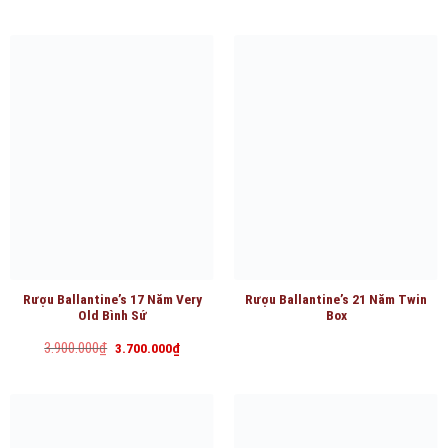
là:
tại
450.000₫.
là:
400.000₫.
Rượu Ballantine’s 17 Năm Very
Rượu Ballantine’s 21 Năm Twin
Old Bình Sứ
Box
Giá
Giá
3.900.000
₫
3.700.000
₫
gốc
hiện
là:
tại
3.900.000₫.
là:
3.700.000₫.