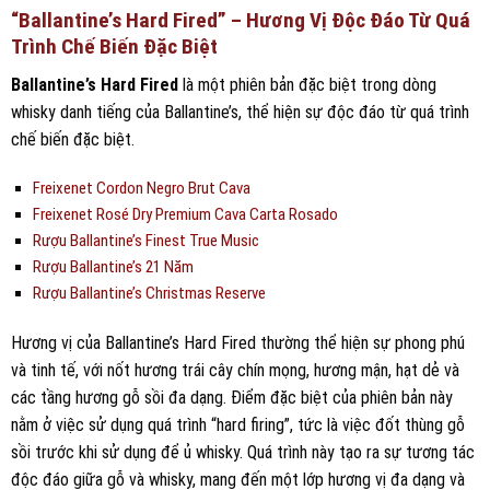
“Ballantine’s Hard Fired” – Hương Vị Độc Đáo Từ Quá
Trình Chế Biến Đặc Biệt
Ballantine’s Hard Fired
là một phiên bản đặc biệt trong dòng
whisky danh tiếng của Ballantine’s, thể hiện sự độc đáo từ quá trình
chế biến đặc biệt.
Freixenet Cordon Negro Brut Cava
Freixenet Rosé Dry Premium Cava Carta Rosado
Rượu Ballantine’s Finest True Music
Rượu Ballantine’s 21 Năm
Rượu Ballantine’s Christmas Reserve
Hương vị của Ballantine’s Hard Fired thường thể hiện sự phong phú
và tinh tế, với nốt hương trái cây chín mọng, hương mận, hạt dẻ và
các tầng hương gỗ sồi đa dạng. Điểm đặc biệt của phiên bản này
nằm ở việc sử dụng quá trình “hard firing”, tức là việc đốt thùng gỗ
sồi trước khi sử dụng để ủ whisky. Quá trình này tạo ra sự tương tác
độc đáo giữa gỗ và whisky, mang đến một lớp hương vị đa dạng và