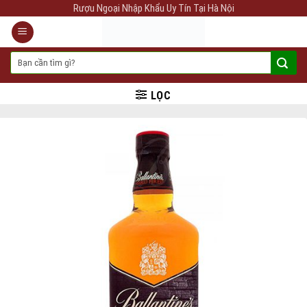
Skip
Rượu Ngoại Nhập Khẩu Uy Tín Tại Hà Nội
to
content
Tìm
kiếm:
LỌC