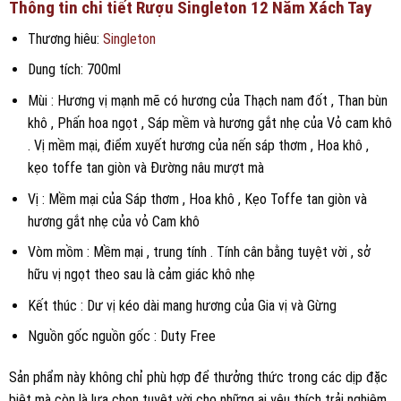
Thông tin chi tiết Rượu Singleton 12 Năm Xách Tay
Thương hiêu:
Singleton
Dung tích: 700ml
Mùi : Hương vị mạnh mẽ có hương của Thạch nam đốt , Than bùn
khô , Phấn hoa ngọt , Sáp mềm và hương gắt nhẹ của Vỏ cam khô
. Vị mềm mại, điểm xuyết hương của nến sáp thơm , Hoa khô ,
kẹo toffe tan giòn và Đường nâu mượt mà
Vị : Mềm mại của Sáp thơm , Hoa khô , Kẹo Toffe tan giòn và
hương gắt nhẹ của vỏ Cam khô
Vòm mồm : Mềm mại , trung tính . Tính cân bằng tuyệt vời , sở
hữu vị ngọt theo sau là cảm giác khô nhẹ
Kết thúc : Dư vị kéo dài mang hương của Gia vị và Gừng
Nguồn gốc nguồn gốc : Duty Free
Sản phẩm này không chỉ phù hợp để thưởng thức trong các dịp đặc
biệt mà còn là lựa chọn tuyệt vời cho những ai yêu thích trải nghiệm