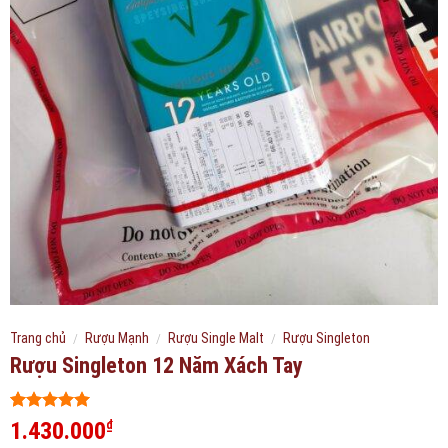
Trang chủ
/
Rượu Mạnh
/
Rượu Single Malt
/
Rượu Singleton
Rượu Singleton 12 Năm Xách Tay
5
366
trên 5
1.430.000
₫
dựa trên