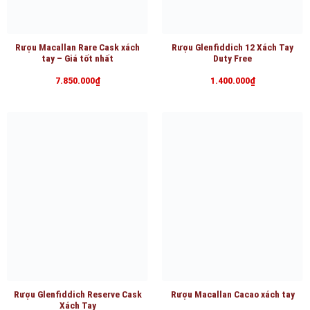
Rượu Macallan Rare Cask xách
Rượu Glenfiddich 12 Xách Tay
tay – Giá tốt nhất
Duty Free
7.850.000
₫
1.400.000
₫
Rượu Glenfiddich Reserve Cask
Rượu Macallan Cacao xách tay
Xách Tay