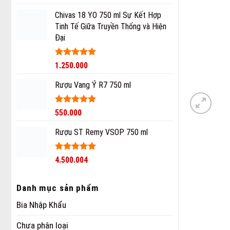
hạng
5
5
sao
Chivas 18 YO 750 ml Sự Kết Hợp
Tinh Tế Giữa Truyền Thống và Hiện
Đại
Được xếp
1.250.000
hạng
5
5
sao
Rượu Vang Ý R7 750 ml
Giá
Được xếp
Giá
550.000
hạng
5
5
gốc
hiện
sao
Rượu ST Remy VSOP 750 ml
là:
tại
750.000₫.
là:
550.000₫.
Được xếp
4.500.004
hạng
5
5
sao
Danh mục sản phẩm
Bia Nhập Khẩu
Chưa phân loại