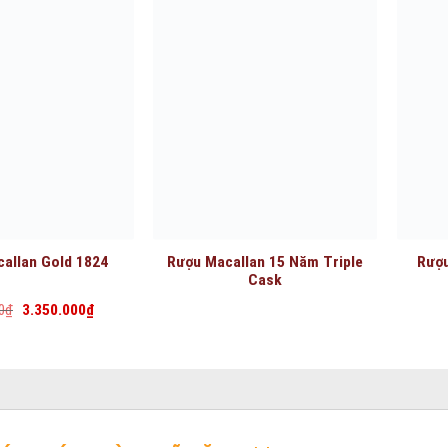
callan Gold 1824
Rượu Macallan 15 Năm Triple
Rượu
Cask
Giá
Giá
0
₫
3.350.000
₫
gốc
hiện
là:
tại
3.400.000₫.
là:
3.350.000₫.