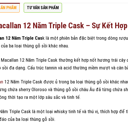
SẢN PHẨM
TƯ VẤN SẢN PHẨM
callan 12 Năm Triple Cask – Sự Kết Hợp 
an 12 Năm Triple Cas
k là một phiên bản đặc biệt trong dòng rượu 
của ba loại thùng gỗ sồi khác nhau.
 Macallan 12 Năm Triple Cask thường kết hợp nốt hương trái cây c
 sồi đa dạng. Cấu trúc tannin và acid thường mềm mượt và cân bằ
an
12 Năm Triple Cask được ủ trong ba loại thùng gỗ sồi khác nha
ừng chứa sherry Oloroso và thùng gỗ sồi châu Âu đã từng chứa sh
ng thời tạo ra một lớp sâu sắc và tinh tế.
Năm Triple Cask là một loại whisky tinh tế và thú vị, thích hợp đ
đáo của ba loại thùng gỗ sồi.