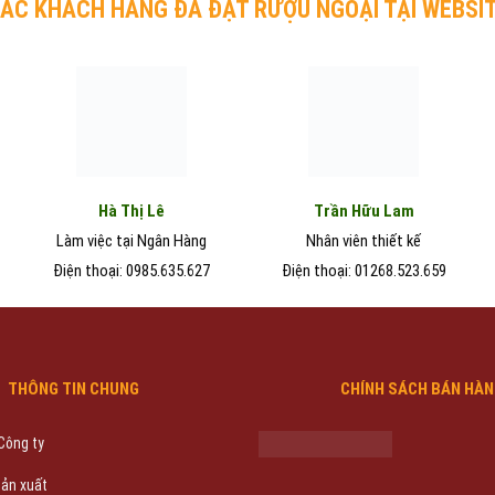
ÁC KHÁCH HÀNG ĐÃ ĐẶT RƯỢU NGOẠI TẠI WEBSI
Hà Thị Lê
Trần Hữu Lam
Làm việc tại Ngân Hàng
Nhân viên thiết kế
Điện thoại: 0985.635.627
Điện thoại: 01268.523.659
THÔNG TIN CHUNG
CHÍNH SÁCH BÁN HÀ
 Công ty
sản xuất