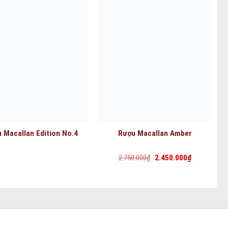
 Macallan Edition No.4
Rượu Macallan Amber
Giá
Giá
2.750.000
₫
2.450.000
₫
gốc
hiện
là:
tại
2.750.000₫.
là:
2.450.000₫.