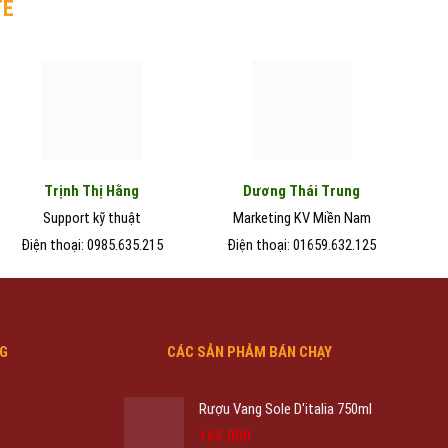
TE
Trịnh Thị Hằng
Dương Thái Trung
Support kỹ thuật
Marketing KV Miền Nam
Điện thoại: 0985.635.215
Điện thoại: 01659.632.125
NG
CÁC SẢN PHẢM BÁN CHẠY
Rượu Vang Sole D'italia 750ml
Giá
Giá
165.000