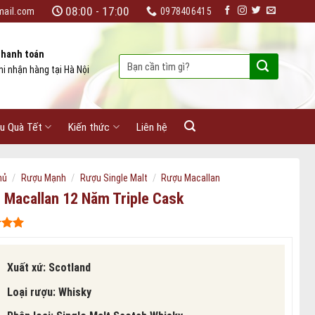
08:00 - 17:00
mail.com
0978406415
hanh toán
Tìm
hi nhận hàng tại Hà Nội
kiếm:
u Quà Tết
Kiến thức
Liên hệ
/
/
/
hủ
Rượu Mạnh
Rượu Single Malt
Rượu Macallan
 Macallan 12 Năm Triple Cask
 5
ên
iá
Xuất xứ: Scotland
Loại rượu: Whisky