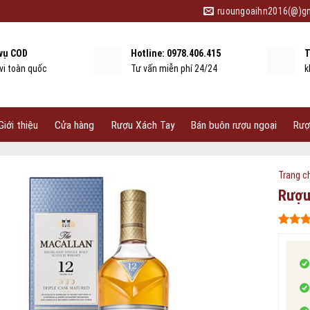
ruoungoaihn2016(@)g
 vụ COD
Hotline: 0978.406.415
T
vi toàn quốc
Tư vấn miễn phí 24/24
k
Giới thiệu
Cửa hàng
Rượu Xách Tay
Bán buôn rượu ngoại
Rượ
Trang c
Rượu
5
478
trên
dựa tr
đánh g