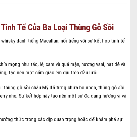
Tinh Tế Của Ba Loại Thùng Gỗ Sồi
whisky danh tiếng Macallan, nổi tiếng với sự kết hợp tinh tế
hín mọng như táo, lê, cam và quả mận, hương vani, hạt dẻ và
ng, tạo nên một cảm giác êm dịu trên đầu lưỡi.
u: thùng gỗ sồi châu Mỹ đã từng chứa bourbon, thùng gỗ sồi
erry nhẹ. Sự kết hợp này tạo nên một sự đa dạng hương vị và
ể thưởng thức trong các dịp quan trọng hoặc để khám phá sự