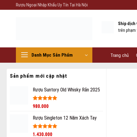
Skip
Rượu Ngoại Nhập Khẩu Uy Tín Tại Hà Nội
to
content
Ship dịch
trên phạm 
Danh Mục Sản Phẩm
Trang chủ
Sản phẩm mới cập nhật
Rượu Suntory Old Whisky Rắn 2025
Được xếp
980.000
hạng
5
5
sao
Rượu Singleton 12 Năm Xách Tay
Được xếp
1.430.000