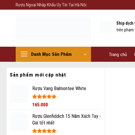
Skip
Rượu Ngoại Nhập Khẩu Uy Tín Tại Hà Nội
to
content
Ship dịch
trên phạm 
Danh Mục Sản Phẩm
Trang chủ
Sản phẩm mới cập nhật
Rượu Vang Balmontee White
Được xếp
165.000
hạng
5
5
sao
Rượu Glenfiddich 15 Năm Xách Tay -
Giá tốt nhất