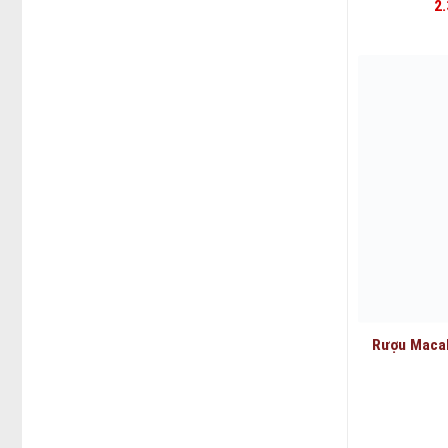
2.
Rượu Macal