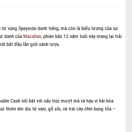
 từ vùng Speyside danh tiếng, mà còn là biểu tượng của sự
trứ danh của
Macallan
, phiên bản 12 năm tuổi này mang lại trải
ới bắt đầu lẫn giới sành rượu.
uble Cask nổi bật với cấu trúc mượt mà và hậu vị hài hòa
mùi thơm êm dịu từ vani, gỗ sồi, và trái cây chín bung tỏa —