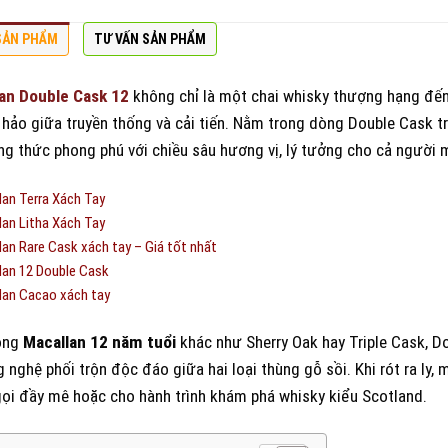
SẢN PHẨM
TƯ VẤN SẢN PHẨM
an Double Cask 12
không chỉ là một chai whisky thượng hạng đến
 hảo giữa truyền thống và cải tiến. Nằm trong dòng Double Cask 
g thức phong phú với chiều sâu hương vị, lý tưởng cho cả người m
an Terra Xách Tay
an Litha Xách Tay
an Rare Cask xách tay – Giá tốt nhất
an 12 Double Cask
lan Cacao xách tay
dòng
Macallan 12 năm tuổi
khác như Sherry Oak hay Triple Cask, Do
 nghệ phối trộn độc đáo giữa hai loại thùng gỗ sồi. Khi rót ra ly, 
gọi đầy mê hoặc cho hành trình khám phá whisky kiểu Scotland.