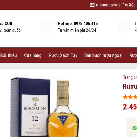
ruoungoaihn2016(@)g
 vụ COD
Hotline: 0978.406.415
T
vi toàn quốc
Tư vấn miễn phí 24/24
k
Giới thiệu
Cửa hàng
Rượu Xách Tay
Bán buôn rượu ngoại
Rượ
Trang c
Rượu
5
424
trên
2.4
dựa tr
đánh g