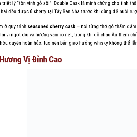
 triết lý “tôn vinh gỗ sồi”. Double Cask là minh chứng cho tinh t
 hai đều được ủ sherry tại Tây Ban Nha trước khi dùng để nuôi rượ
m ở quy trình
seasoned sherry cask
— nơi từng thớ gỗ thấm đẫm r
ại vị ngọt dịu và hương vani rõ nét, trong khi gỗ châu Âu thêm ch
 hòa quyện hoàn hảo, tạo nên bản giao hưởng whisky không thể lẫn
 Hương Vị Đỉnh Cao