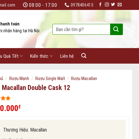
08:00 - 17:00
mail.com
0978406415
hanh toán
Tìm
hi nhận hàng tại Hà Nội
kiếm:
u Quà Tết
Kiến thức
Liên hệ
/
/
/
hủ
Rượu Mạnh
Rượu Single Malt
Rượu Macallan
 Macallan Double Cask 12
 5
50.000
₫
ên
iá
Thương Hiệu: Macallan