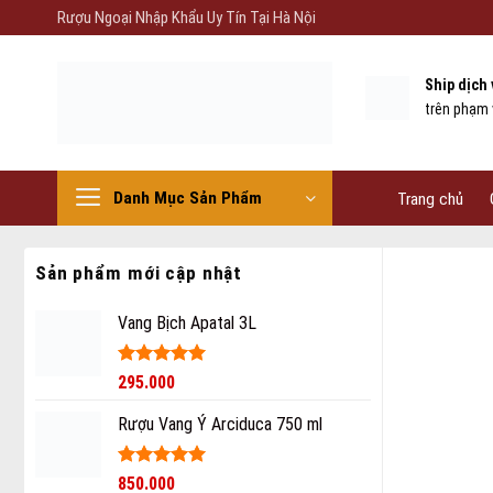
Skip
Rượu Ngoại Nhập Khẩu Uy Tín Tại Hà Nội
to
content
Ship dịch
trên phạm 
Danh Mục Sản Phẩm
Trang chủ
Sản phẩm mới cập nhật
Vang Bịch Apatal 3L
Được xếp
295.000
hạng
5
5
sao
Rượu Vang Ý Arciduca 750 ml
Được xếp
850.000