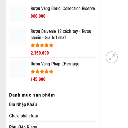
hạng
5
5
sao
Rượu Vang Berici Collection Riserva
860.000
Rượu Balvenie 12 xách tay - Rượu
chuẩn - Giá tốt nhất
Được xếp
2.350.000
hạng
5
5
sao
Rượu Vang Pháp L'Heritage
Được xếp
145.000
hạng
5
5
sao
Danh mục sản phẩm
Bia Nhập Khẩu
Chưa phân loại
Phụ Kiện Rượu