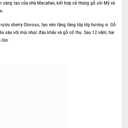
hần sáng tạo của nhà Macallan, kết hợp cả thùng gỗ sồi Mỹ và
u.
ượu sherry Oloroso, tạo nên tầng tầng lớp lớp hương vị. Gỗ
iều sâu với mùi nhục đậu khấu và gỗ cổ thụ. Sau 12 năm, hai
 lộn.