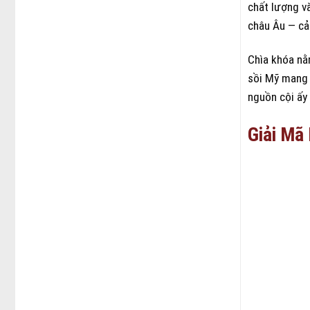
chất lượng và
châu Âu — cả
Chìa khóa nằ
sồi Mỹ mang l
nguồn cội ấy
Giải Mã