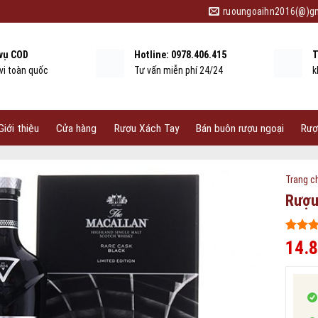
ruoungoaihn2016(@)g
 vụ COD
Hotline: 0978.406.415
T
vi toàn quốc
Tư vấn miễn phí 24/24
k
Giới thiệu
Cửa hàng
Rượu Xách Tay
Bán buôn rượu ngoại
Rượ
Trang c
Rượu
5
445
trên
14.
dựa tr
đánh g