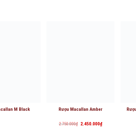
callan M Black
Rượu Macallan Amber
Rượu
Giá
Giá
2.750.000
₫
2.450.000
₫
gốc
hiện
là:
tại