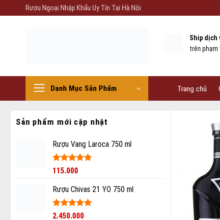
Skip
Rượu Ngoại Nhập Khẩu Uy Tín Tại Hà Nội
to
content
Ship dịch
trên phạm 
Danh Mục Sản Phẩm
Trang chủ
Sản phẩm mới cập nhật
Rượu Vang Laroca 750 ml
Được xếp
115.000
hạng
5
5
sao
Rượu Chivas 21 YO 750 ml
Được xếp
2.450.000