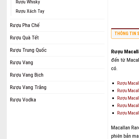
Rượu Whisky
Rượu Xách Tay
Rượu Pha Chế
THÔNG TIN 
Rượu Quà Tết
Rượu Trung Quốc
Rượu Macall
đến từ Macal
Rượu Vang
có.
Rượu Vang Bịch
Rượu Macall
Rượu Vang Trắng
Rượu Macall
Rượu Macall
Rượu Vodka
Rượu Macall
Rượu Macal
Macallan Rare
phiên bản man