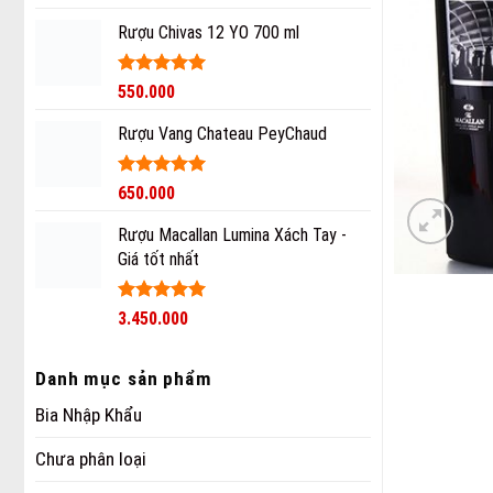
hạng
5
5
sao
Rượu Chivas 12 YO 700 ml
Được xếp
550.000
hạng
5
5
sao
Rượu Vang Chateau PeyChaud
Được xếp
650.000
hạng
5
5
sao
Rượu Macallan Lumina Xách Tay -
Giá tốt nhất
Được xếp
3.450.000
hạng
5
5
sao
Danh mục sản phẩm
Bia Nhập Khẩu
Chưa phân loại