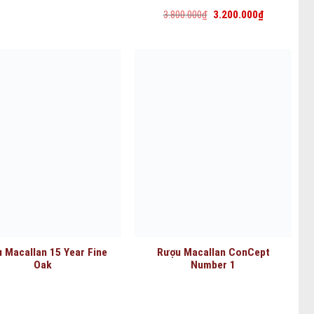
Giá
Giá
3.800.000
₫
3.200.000
₫
gốc
hiện
là:
tại
3.800.000₫.
là:
3.200.000₫.
 Macallan 15 Year Fine
Rượu Macallan ConCept
Oak
Number 1