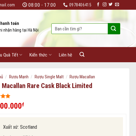
08:00 - 17:00
mail.com
0978406415
hanh toán
Tìm
hi nhận hàng tại Hà Nội
kiếm:
u Quà Tết
Kiến thức
Liên hệ
/
/
/
hủ
Rượu Mạnh
Rượu Single Malt
Rượu Macallan
 Macallan Rare Cask Black Limited
 5
800.000
₫
ên
iá
Xuất xứ: Scotland