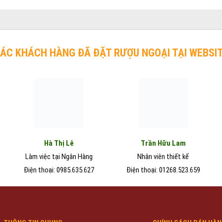
2.750.000₫.
là:
2.450.000₫.
ÁC KHÁCH HÀNG ĐÃ ĐẶT RƯỢU NGOẠI TẠI WEBSI
Hà Thị Lê
Trần Hữu Lam
Làm việc tại Ngân Hàng
Nhân viên thiết kế
Điện thoại: 0985.635.627
Điện thoại: 01268.523.659