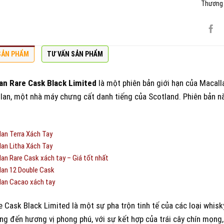
Thương 
SẢN PHẨM
TƯ VẤN SẢN PHẨM
an Rare Cask Black Limited
là một phiên bản giới hạn của Macal
lan, một nhà máy chưng cất danh tiếng của Scotland. Phiên bản 
an Terra Xách Tay
an Litha Xách Tay
an Rare Cask xách tay – Giá tốt nhất
an 12 Double Cask
lan Cacao xách tay
 Cask Black Limited là một sự pha trộn tinh tế của các loại whis
g đến hương vị phong phú, với sự kết hợp của trái cây chín mọng, hạ