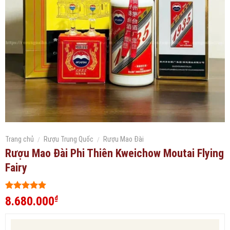
Trang chủ
/
Rượu Trung Quốc
/
Rượu Mao Đài
Rượu Mao Đài Phi Thiên Kweichow Moutai Flying
Fairy
5
366
trên 5
8.680.000
₫
dựa trên
đánh giá