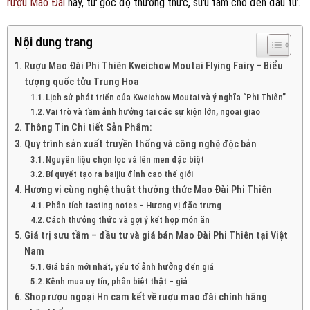
rượu Mao Đài
này, từ góc độ thưởng thức, sưu tầm cho đến đầu tư.
Nội dung trang
Rượu Mao Đài Phi Thiên Kweichow Moutai Flying Fairy – Biểu
tượng quốc tửu Trung Hoa
Lịch sử phát triển của Kweichow Moutai và ý nghĩa “Phi Thiên”
Vai trò và tầm ảnh hưởng tại các sự kiện lớn, ngoại giao
Thông Tin Chi tiết Sản Phẩm:
Quy trình sản xuất truyền thống và công nghệ độc bản
Nguyên liệu chọn lọc và lên men đặc biệt
Bí quyết tạo ra baijiu đỉnh cao thế giới
Hương vị cùng nghệ thuật thưởng thức Mao Đài Phi Thiên
Phân tích tasting notes – Hương vị đặc trưng
Cách thưởng thức và gợi ý kết hợp món ăn
Giá trị sưu tầm – đầu tư và giá bán Mao Đài Phi Thiên tại Việt
Nam
Giá bán mới nhất, yếu tố ảnh hưởng đến giá
Kênh mua uy tín, phân biệt thật – giả
Shop rượu ngoại Hn cam kết về rượu mao đài chính hãng