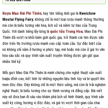
TƯ VẤN SẢN PHẨM
Rượu Mao Đài Phi Thiên
, hay tên tiếng Anh gọi là
Kweichow
Moutai Flying Fairy
, không chỉ là một loại rượu mạnh thông thường
mà còn là biểu tượng văn hóa, lịch sử và niềm tự hào của Trung
Quốc. Với danh tiếng lẫy lừng là
quốc tửu Trung Hoa
, Mao Đài Phi
Thiên đã vượt ra khỏi biên giới quốc gia, trở thành cái tên được săn
đón trên thị trường rượu mạnh cao cấp toàn cầu. Sự đặc biệt của
nó không chỉ nằm ở hương vị phức tạp, mê hoặc mà còn ở giá trị văn
hóa sâu sắc và quy trình sản xuất truyền thống được gìn giữ qua
nhiều thế kỷ.
Mỗi giọt Mao Đài Phi Thiên là minh chứng cho nghệ thuật sản xuất
baijiu đỉnh cao, kết tinh từ những nguyên liệu tinh túy và bí quyết lên
men độc đáo. Đây không chỉ là một thức uống, mà còn là trải nghiệm
nghệ thuật, là biểu tượng cho sự thịnh vượng và đẳng cấp. Bài viết
này sẽ đưa bạn đi sâu vào khám phá lịch sử hình thành, quy trình sản
xuất kỳ công, hương vị độc đáo, và giá trị vượt thời gian của chai