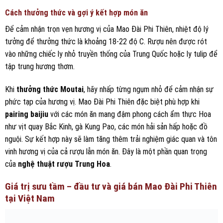
Cách thưởng thức và gợi ý kết hợp món ăn
Để cảm nhận trọn vẹn hương vị của Mao Đài Phi Thiên, nhiệt độ lý
tưởng để thưởng thức là khoảng 18-22 độ C. Rượu nên được rót
vào những chiếc ly nhỏ truyền thống của Trung Quốc hoặc ly tulip để
tập trung hương thơm.
Khi
thưởng thức Moutai
, hãy nhấp từng ngụm nhỏ để cảm nhận sự
phức tạp của hương vị. Mao Đài Phi Thiên đặc biệt phù hợp khi
pairing baijiu
với các món ăn mang đậm phong cách ẩm thực Hoa
như vịt quay Bắc Kinh, gà Kung Pao, các món hải sản hấp hoặc đồ
nguội. Sự kết hợp này sẽ làm tăng thêm trải nghiệm giác quan và tôn
vinh hương vị của cả rượu lẫn món ăn. Đây là một phần quan trọng
của
nghệ thuật rượu Trung Hoa
.
Giá trị sưu tầm – đầu tư và giá bán Mao Đài Phi Thiên
tại Việt Nam