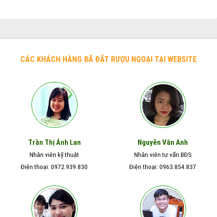
Điện thoại: 0985.635.627
Điện thoại: 01268.523.659
Trịnh Thị Hằng
Dương Thái Trung
Support kỹ thuật
Marketing KV Miền Nam
Điện thoại: 0985.635.215
Điện thoại: 01659.632.125
Trang chủ
Giới thiệu
Cửa hàng
Rượu Xách Tay
Bán buôn rượu ngoại
Rượu Quà Tết
Kiến thức
Liên hệ
Copyright 2026 ©
ruoungoaihn.com
| Thiết kế và duy trì bởi
Rượu Ngoại