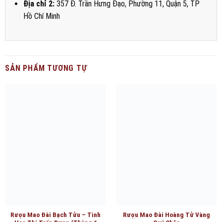
Rượu Maotai Phú Quý 2025 – Bộ
Sưu Tập Rượu Trung Quốc Chính
Hãng
1.680.000
₫
Rượu Mao Đài Chí Tôn Thượng
Hạng – Tinh Hoa Rượu Trung
Quốc
1.650.000
₫