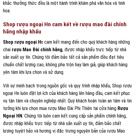
việc chọn lựa sản phẩm phù hợp nhất với nhu cầu và sở thích cá
nhân. Với phương châm đặt quyền lợi của khách hàng lên hàng đầu,
Rượu Ngoại HN luôn mang đến sự hài lòng tuyệt đối cho mọi khách
hàng khi đến mua sắm.
5/5 - (366 bình chọn)
Thông tin liên hệ:
Hotline:
0978 406 415
Website:
https://ruoungoaihn.com
Địa chỉ 1:
1 Hàng Da, Hoàn Kiếm, Hà Nội
Địa chỉ 2:
357 Đ. Trần Hưng Đạo, Phường 11, Quận 5, TP
Hồ Chí Minh