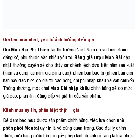
chai và thậm chí là mùi hương ban đầu sẽ giúp bạn tránh được rủi ro
mua phải hàng kém chất lượng.
Mao Đài Phi Thiên không chỉ là một loại rượu mạnh, mà là một di sản
văn hóa sống động. Với lịch sử phong phú, quy trình sản xuất tinh xảo
và hương vị không thể sao chép, nó đã khẳng định vị thế là một
trong những loại rượu đẳng cấp nhất thế giới. Từ những giá trị
thưởng thức, sở hữu cho đến tiềm năng đầu tư, Mao Đài Phi Thiên
luôn là lựa chọn hàng đầu cho những ai tìm kiếm sự hoàn hảo.
Khi lựa chọn
Rượu Kweichow Moutai Flying Fairy
làm quà biếu hay
để bổ sung vào bộ sưu tập, hãy ưu tiên các kênh phân phối chính
hãng để đảm bảo chất lượng và giá trị đích thực. Hãy trải nghiệm và
bảo quản loại
baijiu Trung Quốc
này đúng tiêu chuẩn để mỗi khoảnh
khắc thưởng thức đều là một hành trình khám phá văn hóa và tinh
hoa.
Shop rượu ngoại Hn cam kết về rượu mao đài chính