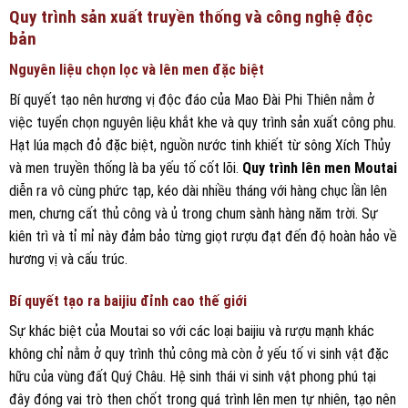
Quy trình sản xuất truyền thống và công nghệ độc
bản
Nguyên liệu chọn lọc và lên men đặc biệt
Bí quyết tạo nên hương vị độc đáo của Mao Đài Phi Thiên nằm ở
việc tuyển chọn nguyên liệu khắt khe và quy trình sản xuất công phu.
Hạt lúa mạch đỏ đặc biệt, nguồn nước tinh khiết từ sông Xích Thủy
và men truyền thống là ba yếu tố cốt lõi.
Quy trình lên men Moutai
diễn ra vô cùng phức tạp, kéo dài nhiều tháng với hàng chục lần lên
men, chưng cất thủ công và ủ trong chum sành hàng năm trời. Sự
kiên trì và tỉ mỉ này đảm bảo từng giọt rượu đạt đến độ hoàn hảo về
hương vị và cấu trúc.
Bí quyết tạo ra baijiu đỉnh cao thế giới
Sự khác biệt của Moutai so với các loại baijiu và rượu mạnh khác
không chỉ nằm ở quy trình thủ công mà còn ở yếu tố vi sinh vật đặc
hữu của vùng đất Quý Châu. Hệ sinh thái vi sinh vật phong phú tại
đây đóng vai trò then chốt trong quá trình lên men tự nhiên, tạo nên