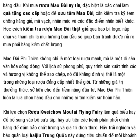
hãng nhập khẩu
Shop rượu ngoại H
n cam kết mang đến cho quý khách hàng những
chai
rượu Mao Đài chính hãng
, được nhập khẩu trực tiếp từ nhà
sản xuất uy tín. Chúng tôi đảm bảo tất cả sản phẩm đều đạt tiêu
chuẩn chất lượng cao, không pha trộn hay làm giả, giúp khách hàng
yên tâm khi lựa chọn và sử dụng.
Với sự minh bạch trong nguồn gốc và quy trình nhập khẩu, Shop rượu
ngoại Hn luôn đặt lợi ích của khách hàng lên hàng đầu, cam kết phục
vụ tận tâm và chuyên nghiệp nhất. Quý khách hoàn toàn an tâm và tin
tưởng khi lựa chọn mua rượu Mao Đài Phi Thiên tại cửa hàng
Rượu
Ngoại HN
. Chúng tôi luôn cam kết cung cấp sản phẩm chính hãng,
được nhập khẩu trực tiếp từ nhà sản xuất uy tín, đảm bảo chất
lượng tuyệt hảo và hương vị đặc trưng nguyên bản của rượu Mao
Đài.
Bên cạnh đó, đội ngũ nhân viên thân thiện, giàu kinh nghiệm của
chúng tôi luôn sẵn sàng tư vấn chi tiết và hỗ trợ khách hàng trong