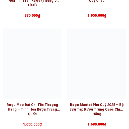
CÁC KHÁCH HÀNG ĐÃ ĐẶT RƯỢU NGOẠI TẠI WEBSITE
Nguyễn Vân Anh
Trần Thị Ánh Lan
Nhân viên kỹ thuật
Nhân viên tư vấn BĐS
Điện thoại: 0972.939.830
Điện thoại: 0963.854.837
Hà Thị Lê
Trần Hữu Lam
Làm việc tại Ngân Hàng
Nhân viên thiết kế