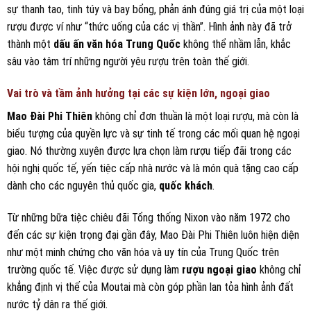
sự thanh tao, tinh túy và bay bổng, phản ánh đúng giá trị của một loại
rượu được ví như “thức uống của các vị thần”. Hình ảnh này đã trở
thành một
dấu ấn văn hóa Trung Quốc
không thể nhầm lẫn, khắc
sâu vào tâm trí những người yêu rượu trên toàn thế giới.
Vai trò và tầm ảnh hưởng tại các sự kiện lớn, ngoại giao
Mao Đài Phi Thiên
không chỉ đơn thuần là một loại rượu, mà còn là
biểu tượng của quyền lực và sự tinh tế trong các mối quan hệ ngoại
giao. Nó thường xuyên được lựa chọn làm rượu tiếp đãi trong các
hội nghị quốc tế, yến tiệc cấp nhà nước và là món quà tặng cao cấp
dành cho các nguyên thủ quốc gia,
quốc khách
.
Từ những bữa tiệc chiêu đãi Tổng thống Nixon vào năm 1972 cho
đến các sự kiện trọng đại gần đây, Mao Đài Phi Thiên luôn hiện diện
như một minh chứng cho văn hóa và uy tín của Trung Quốc trên
trường quốc tế. Việc được sử dụng làm
rượu ngoại giao
không chỉ
khẳng định vị thế của Moutai mà còn góp phần lan tỏa hình ảnh đất
nước tỷ dân ra thế giới.