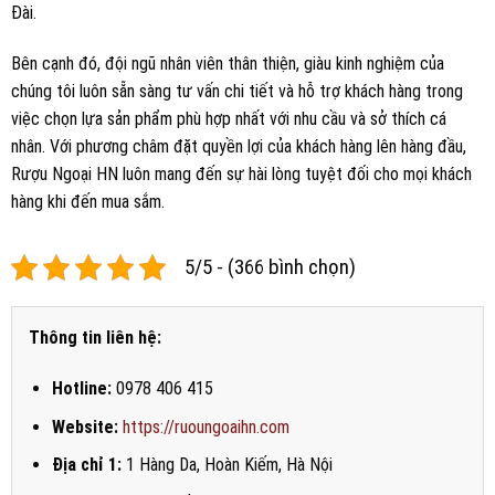
SẢN PHẨM TƯƠNG TỰ
Rượu Mao Đài Hoàng Tử Vàng
Quý Châu
1.950.000
₫
Rượu Mao Đài Bạch Tửu – Tinh
Hoa Thị Trấn Rượu (Thùng 6
Chai)
880.000
₫