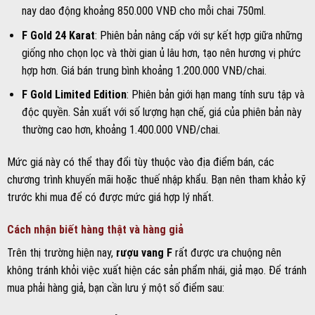
chương trình khuyến mãi hoặc thuế nhập khẩu. Bạn nên tham khảo kỹ
trước khi mua để có được mức giá hợp lý nhất.
Cách nhận biết hàng thật và hàng giả
Trên thị trường hiện nay,
rượu vang F
rất được ưa chuộng nên
không tránh khỏi việc xuất hiện các sản phẩm nhái, giả mạo. Để tránh
mua phải hàng giả, bạn cần lưu ý một số điểm sau:
Tem chống hàng giả và mã QR
: Rượu vang F chính hãng thường
có tem niêm phong rõ ràng, kèm theo mã QR để kiểm tra xuất
xứ. Bạn có thể dùng điện thoại quét mã để xác thực thông tin.
Nhận diện nhãn chai
: Các chai rượu thật có nhãn in sắc nét,
không bị mờ hay lệch màu. Thông tin về tên sản phẩm, nhà sản
xuất, nơi sản xuất và năm đóng chai phải rõ ràng và đầy đủ.
Nắp chai
: Rượu vang chính hãng thường sử dụng nút bần tự
nhiên hoặc nắp vặn chất lượng cao với logo thương hiệu. Hàng giả
thường có nắp làm kém chất lượng hoặc thiết kế khác biệt.