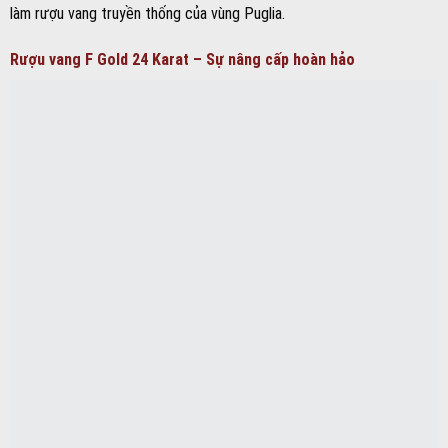
Rượu vang F Gold 24 Karat – Sự nâng cấp hoàn hảo
Nếu như F Negroamaro là phiên bản cổ điển, thì F Gold 24 Karat
chính là sự nâng cấp hoàn hảo của dòng rượu vang F. Với sự kết hợp
giữa nho Negroamaro và nho Primitivo, F Gold 24 Karat mang trong
mình những đặc tính vượt trội như hương vị phong phú, cấu trúc
tannin mượt mà và kết cấu vô cùng phức hợp. Với sự gia tăng thời