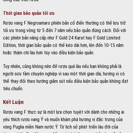
người sưu tầm chuyên nghiệp vì sau một thời gian dài, hương vị có
thể thay đổi theo hướng giảm sút nếu điều kiện bảo quản không đạt
tiêu chuẩn.
Kết Luận
Rượu vang F thực sự là một lựa chọn tuyệt vời dành cho những ai
yêu thích rượu vang Ý và muốn khám phá hương vị đặc trưng của
vùng Puglia miền Nam nước Ý. Từ lịch sử phát triển lâu đời của
thương hiệu San Marzano, đến quá trình làm rượu thủ công tỉ mỉ,
từng phiên bản rượu vang F đều mang trong mình những điểm nhấn
riêng biệt, phù hợp với nhiều đối tượng người dùng.
Hy vọng qua bài viết này, bạn đã có thêm nhiều kiến thức bổ ích để
lựa chọn, thưởng thức cũng như bảo quản loại rượu vang đặc biệt
này một cách tốt nhất. Đừng quên tìm mua tại những địa chỉ uy tín
và giữ gìn chai rượu trong điều kiện lý tưởng để tận hưởng trọn vẹn
từng giọt hương thơm đậm đà của rượu vang F.
Chúc bạn có những phút giây thưởng thức rượu vui vẻ và đáng nhớ!