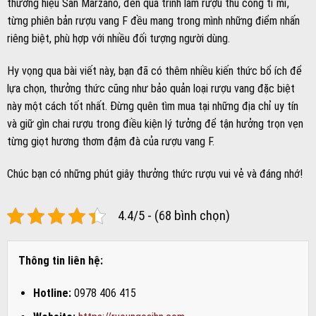
4.4/5 - (68 bình chọn)
Thông tin liên hệ:
Hotline:
0978 406 415
Website:
https://ruoungoaihn.com
Địa chỉ 1:
1 Hàng Da, Hoàn Kiếm, Hà Nội
Địa chỉ 2:
357 Đ. Trần Hưng Đạo, Phường 11, Quận 5, TP
Hồ Chí Minh
This entry was posted in
Tin Tức
,
Kiến thức rượu
. Bookmark the
permalink
.
Top chai rượu vang ý ngon hảo
Tiêu hủy 1000 chai rượu ngoại