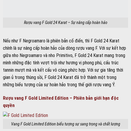
gian ủ trong thùng sồi, F Gold 24 Karat đã trở thành một trong
những biểu tượng của sự hoàn hảo trong thế giới rượu vang Ý.
Rượu vang F Gold Limited Edition – Phiên bản giới hạn độc
quyền
Vang F Gold Limited Edition biểu tượng sự sang trọng và chất lượng
Đỉnh cao của dòng rượu vang F chính là phiên bản F Gold Limited
Edition. Được sản xuất với số lượng giới hạn và chỉ dành cho những
khách hàng VIP, F Gold Limited Edition là sự kết hợp hoàn hảo giữa
nho Negroamaro và nho Primitivo, cùng với quá trình ủ kéo dài trong
thùng sồi Pháp. Với hương vị phức hợp, cấu trúc tannin mượt mà và
sự cân bằng tuyệt vời, F Gold Limited Edition xứng đáng là phiên bản
đỉnh cao của dòng rượu vang F.
Quy Trình Sản Xuất Và Nghệ Thuật Làm Rượu