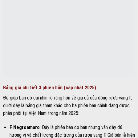
Bảng giá chi tiết 3 phiên bản (cập nhật 2025)
Để giúp bạn có cái nhìn rõ ràng hơn về giá cả của dòng rượu vang F,
dưới đây là bảng giá tham khảo cho ba phiên bản chính đang được
phân phối tại Việt Nam trong năm 2025:
F Negroamaro
: Đây là phiên bản cơ bản nhưng vẫn đầy đủ
hương vị và chất lượng đặc trưng của rượu vang F. Giá bán lẻ hiện
nay dao động khoảng 850.000 VNĐ cho mỗi chai 750ml.
F Gold 24 Karat
: Phiên bản nâng cấp với sự kết hợp giữa những
giống nho chọn lọc và thời gian ủ lâu hơn, tạo nên hương vị phức
hợp hơn. Giá bán trung bình khoảng 1.200.000 VNĐ/chai.
F Gold Limited Edition
: Phiên bản giới hạn mang tính sưu tập và
độc quyền. Sản xuất với số lượng hạn chế, giá của phiên bản này
thường cao hơn, khoảng 1.400.000 VNĐ/chai.
Mức giá này có thể thay đổi tùy thuộc vào địa điểm bán, các