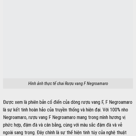
Hình ảnh thực tế chai Rượu vang F Negroamaro
Được xem là phiên bản cổ điển của dòng rượu vang F, F Negroamaro
là sự kết tinh hoàn hảo của truyền thống và hiện đại. Với 100% nho
Negroamaro, rượu vang F Negroamaro mang trong mình hương vị
phức hợp, đậm đà và cân bằng, cùng với màu sắc đậm đà và vẻ
ngoài sang trọng. Đây chính là sự thể hiện tinh túy của nghệ thuật
làm rượu vang truyền thống của vùng Puglia.
Rượu vang F Gold 24 Karat – Sự nâng cấp hoàn hảo