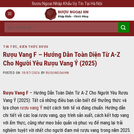
Skip
Rượu Ngoại Nhập Khẩu Uy Tín Tại Hà Nội
to
content
Tìm
kiếm:
TIN TỨC
,
KIẾN THỨC RƯỢU
Rượu Vang F – Hướng Dẫn Toàn Diện Từ A-Z
Cho Người Yêu Rượu Vang Ý (2025)
POSTED ON
18/07/2026
BY
RUOUNGOAIHN
Rượu Vang F
– Hướng Dẫn Toàn Diện Từ A-Z Cho Người Yêu Rượu
Vang Ý (2025): Tất cả những điều bạn cần biết để thưởng thức và
lựa chọn
rượu vang Ý
một cách tinh tế và đúng chuẩn. Hướng dẫn
chi tiết về các loại rượu vang, quy trình sản xuất, cách kết hợp vang
với ẩm thực, cũng như mẹo bảo quản và phục vụ để mang lại trải
nghiệm tuyệt vời nhất cho người đam mê rượu vang trong năm 2025.