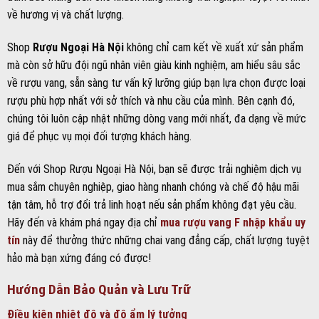
mua sắm chuyên nghiệp, giao hàng nhanh chóng và chế độ hậu mãi
tận tâm, hỗ trợ đổi trả linh hoạt nếu sản phẩm không đạt yêu cầu.
Hãy đến và khám phá ngay địa chỉ
mua rượu vang F nhập khẩu uy
tín
này để thưởng thức những chai vang đẳng cấp, chất lượng tuyệt
hảo mà bạn xứng đáng có được!
Hướng Dẫn Bảo Quản và Lưu Trữ
Điều kiện nhiệt độ và độ ẩm lý tưởng
Để giữ cho rượu vang F luôn giữ được hương vị và chất lượng tốt
nhất, việc bảo quản đúng cách là điều cần thiết. Rượu vang đỏ như F
Negroamaro thường thích hợp được bảo quản ở nhiệt độ từ 12 đến
18 độ C, với độ ẩm tương đối từ 60% đến 70%. Nhiệt độ ổn định
giúp tránh tác động xấu đến cấu trúc tannin và hương thơm của
rượu.
Độ ẩm phù hợp cũng giúp bảo vệ nút bần không bị khô hoặc nứt,
tránh không khí lọt vào làm oxy hóa rượu bên trong chai.