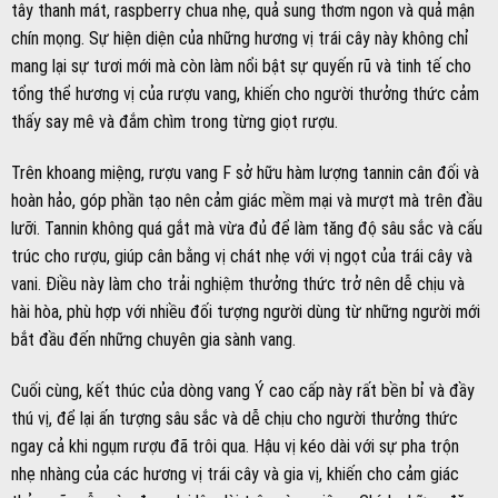
vani. Điều này làm cho trải nghiệm thưởng thức trở nên dễ chịu và
hài hòa, phù hợp với nhiều đối tượng người dùng từ những người mới
bắt đầu đến những chuyên gia sành vang.
Cuối cùng, kết thúc của dòng vang Ý cao cấp này rất bền bỉ và đầy
thú vị, để lại ấn tượng sâu sắc và dễ chịu cho người thưởng thức
ngay cả khi ngụm rượu đã trôi qua. Hậu vị kéo dài với sự pha trộn
nhẹ nhàng của các hương vị trái cây và gia vị, khiến cho cảm giác
thỏa mãn vẫn còn đọng lại lâu dài trên vòm miệng. Chính những đặc
điểm này đã làm nên sự khác biệt và giá trị vượt trội của rượu vang
F trong thế giới rượu vang cao cấp hiện nay.
Hướng Dẫn Thưởng Thức Một Cách Chuyên Nghiệp
Nhiệt độ và cách mở rượu vang F
Để thưởng thức rượu vang F một cách tối ưu, nhiệt độ là yếu tố rất
quan trọng. Các chuyên gia khuyên rằng, rượu F Negroamaro nên
được thưởng thức ở nhiệt độ 16-18°C, trong khi F Gold 24 Karat và
F Gold Limited Edition nên được thưởng thức ở nhiệt độ 18-20°C.