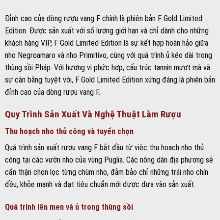
Thu hoạch nho thủ công và tuyển chọn
Quá trình sản xuất rượu vang F bắt đầu từ việc thu hoạch nho thủ
công tại các vườn nho của vùng Puglia. Các nông dân địa phương sẽ
cẩn thận chọn lọc từng chùm nho, đảm bảo chỉ những trái nho chín
đều, khỏe mạnh và đạt tiêu chuẩn mới được đưa vào sản xuất.
Quá trình lên men và ủ trong thùng sồi
Sau khi được tuyển chọn, các trái nho sẽ được đưa vào quá trình lên
men và ủ trong thùng sồi. Đây là giai đoạn quan trọng, quyết định
đến hương vị, cấu trúc tannin và độ phức hợp của rượu vang F. Tùy
thuộc vào từng phiên bản, thời gian ủ trong thùng sồi sẽ khác nhau,
từ 12 tháng đến 24 tháng, để tạo nên những đặc tính riêng biệt.
Kiểm soát chất lượng và đóng chai
Trước khi đóng chai, các chuyên gia của San Marzano sẽ tiến hành
kiểm tra và đánh giá chất lượng rượu vang một cách tỉ mỉ. Chỉ những
lô rượu đạt tiêu chuẩn cao nhất mới được đóng chai và gửi đến tay