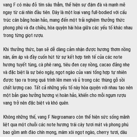
được tạo ra trong quá trình lên men và ủ trong các thùng gỗ sồi
chất lượng cao. Tất cả những yếu tố này hòa quyện với nhau tạo nên
một bản giao hưởng hương vị hoàn hảo, khiến cho mỗi ngụm rượu
vang trở nên đặc biệt và khó quên.
Không những thế, vang F Negroamaro còn thể hiện sức sống mãnh
liệt qua một chuỗi các note hương trái cây tươi mát và phong phú
bao gồm anh đào chín mọng, mâm xôi ngọt ngào, cherry tươi, dâu
tây thanh mát, raspberry chua nhẹ, quả sung thơm ngon và quả mận
chín mọng. Sự hiện diện của những hương vị trái cây này không chỉ
mang lại sự tươi mới mà còn làm nổi bật sự quyến rũ và tinh tế cho
tổng thể hương vị của rượu vang, khiến cho người thưởng thức cảm
thấy say mê và đắm chìm trong từng giọt rượu.
Trên khoang miệng, rượu vang F sở hữu hàm lượng tannin cân đối và
hoàn hảo, góp phần tạo nên cảm giác mềm mại và mượt mà trên đầu
lưỡi. Tannin không quá gắt mà vừa đủ để làm tăng độ sâu sắc và cấu
trúc cho rượu, giúp cân bằng vị chát nhẹ với vị ngọt của trái cây và