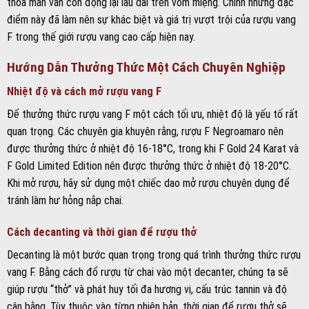
Khi mở rượu, hãy sử dụng một chiếc dao mở rượu chuyên dụng để
tránh làm hư hỏng nắp chai.
Cách decanting và thời gian để rượu thở
Decanting là một bước quan trọng trong quá trình thưởng thức rượu
vang F. Bằng cách đổ rượu từ chai vào một decanter, chúng ta sẽ
giúp rượu “thở” và phát huy tối đa hương vị, cấu trúc tannin và độ
cân bằng. Tùy thuộc vào từng phiên bản, thời gian để rượu thở sẽ
khác nhau, từ 30 phút đến 1 giờ.
Lựa chọn ly và không gian thưởng thức
Để thưởng thức rượu vang F một cách trọn vẹn, việc lựa chọn ly và
không gian thưởng thức cũng vô cùng quan trọng. Các chuyên gia
khuyên rằng, nên sử dụng ly rượu vang Bordeaux hoặc Burgundy, với
độ cao và độ rộng phù hợp để tối ưu hóa trải nghiệm thưởng thức.
Không gian thưởng thức lý tưởng là một không gian yên tĩnh, ấm
cúng, với nhiệt độ phù hợp và ánh sáng ấm áp.