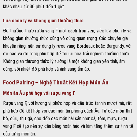
Food Pairing – Nghệ Thuật Kết Hợp Món Ăn
Món ăn Âu phù hợp với rượu vang F
Rượu vang F, với hương vị phức hợp và cấu trúc tannin mượt mà, rất
phù hợp để kết hợp với các món ăn phong cách Âu. Từ các món thịt
bò, cừu, thịt gà, cho đến các món hải sản như cá, tôm, mực, rượu
vang F sẽ tạo nên sự cân bằng hoàn hảo và làm tăng thêm sự tinh tế
của từng món ăn.
Ẩm thực Việt Nam kết hợp rượu vang F
Không chỉ phù hợp với ẩm thực Âu, rượu vang F còn có thể kết hợp
tuyệt vời với các món ăn truyền thống của Việt Nam. Từ các món
như bún chả, phở, bánh mì, cho đến các món nướng, hầm và xào,
rượu vang F sẽ mang đến những trải nghiệm thưởng thức vô cùng
độc đáo và đầy sáng tạo.
Cheese pairing và dessert
Rượu vang F cũng rất phù hợp để kết hợp với các loại phô mai và