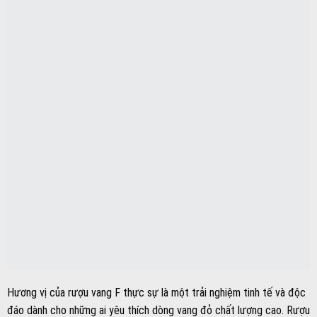
Hương vị của rượu vang F thực sự là một trải nghiệm tinh tế và độc
đáo dành cho những ai yêu thích dòng vang đỏ chất lượng cao. Rượu
vang F có màu đỏ tím sâu thẳm, thể hiện sự đậm đà và mạnh mẽ
ngay từ cái nhìn đầu tiên. Đây là một loại vang full-bodied với cấu
trúc cân bằng hoàn hảo, mang đến một trải nghiệm thưởng thức
phong phú và đa chiều, hòa quyện hài hòa giữa các yếu tố khác nhau
trong từng giọt rượu.
Khi thưởng thức, bạn sẽ dễ dàng cảm nhận được hương thơm nồng
nàn, ấm áp và đầy cuốn hút từ sự kết hợp tinh tế của các note
hương tuyết tùng, cà phê rang, tiêu đen cay nồng, cacao đắng nhẹ
và đặc biệt là sự béo ngậy, ngọt ngào của vani tổng hợp tự nhiên