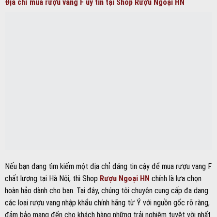
Nếu bạn đang tìm kiếm một địa chỉ đáng tin cậy để mua rượu vang F
chất lượng tại Hà Nội, thì Shop
Rượu Ngoại HN
chính là lựa chọn
hoàn hảo dành cho bạn. Tại đây, chúng tôi chuyên cung cấp đa dạng
các loại rượu vang nhập khẩu chính hãng từ Ý với nguồn gốc rõ ràng,
đảm bảo mang đến cho khách hàng những trải nghiệm tuyệt vời nhất
về hương vị và chất lượng.
Shop
Rượu Ngoại Hà Nội
không chỉ cam kết về xuất xứ sản phẩm
mà còn sở hữu đội ngũ nhân viên giàu kinh nghiệm, am hiểu sâu sắc
về rượu vang, sẵn sàng tư vấn kỹ lưỡng giúp bạn lựa chọn được loại
rượu phù hợp nhất với sở thích và nhu cầu của mình. Bên cạnh đó,
chúng tôi luôn cập nhật những dòng vang mới nhất, đa dạng về mức
giá để phục vụ mọi đối tượng khách hàng.
Đến với Shop Rượu Ngoại Hà Nội, bạn sẽ được trải nghiệm dịch vụ