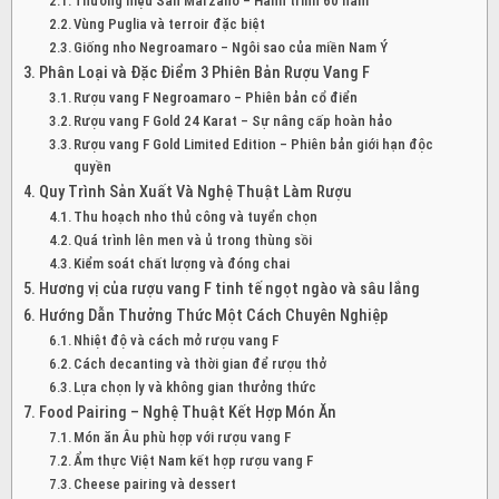
Thương hiệu San Marzano – Hành trình 60 năm
Vùng Puglia và terroir đặc biệt
Giống nho Negroamaro – Ngôi sao của miền Nam Ý
Phân Loại và Đặc Điểm 3 Phiên Bản Rượu Vang F
Rượu vang F Negroamaro – Phiên bản cổ điển
Rượu vang F Gold 24 Karat – Sự nâng cấp hoàn hảo
Rượu vang F Gold Limited Edition – Phiên bản giới hạn độc
quyền
Quy Trình Sản Xuất Và Nghệ Thuật Làm Rượu
Thu hoạch nho thủ công và tuyển chọn
Quá trình lên men và ủ trong thùng sồi
Kiểm soát chất lượng và đóng chai
Hương vị của rượu vang F tinh tế ngọt ngào và sâu lắng
Hướng Dẫn Thưởng Thức Một Cách Chuyên Nghiệp
Nhiệt độ và cách mở rượu vang F
Cách decanting và thời gian để rượu thở
Lựa chọn ly và không gian thưởng thức
Food Pairing – Nghệ Thuật Kết Hợp Món Ăn
Món ăn Âu phù hợp với rượu vang F
Ẩm thực Việt Nam kết hợp rượu vang F
Cheese pairing và dessert