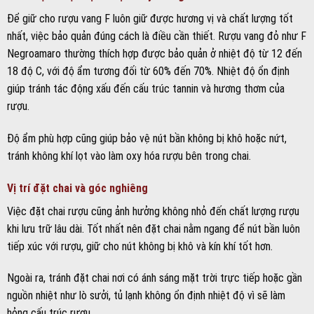
Vị trí đặt chai và góc nghiêng
Việc đặt chai rượu cũng ảnh hưởng không nhỏ đến chất lượng rượu
khi lưu trữ lâu dài. Tốt nhất nên đặt chai nằm ngang để nút bần luôn
tiếp xúc với rượu, giữ cho nút không bị khô và kín khí tốt hơn.
Ngoài ra, tránh đặt chai nơi có ánh sáng mặt trời trực tiếp hoặc gần
nguồn nhiệt như lò sưởi, tủ lạnh không ổn định nhiệt độ vì sẽ làm
hỏng cấu trúc rượu.
Thời gian bảo quản tối ưu
Rượu vang F Negroamaro phiên bản cổ điển thường có thể lưu trữ
tối ưu trong vòng từ 5 đến 7 năm nếu bảo quản đúng cách. Đối với
các phiên bản nâng cấp như F Gold 24 Karat hay F Gold Limited
Edition, thời gian bảo quản có thể kéo dài hơn, lên đến 10-15 năm
hoặc thậm chí lâu hơn tùy vào điều kiện bảo quản.
Tuy nhiên, cũng không nên để rượu quá lâu nếu bạn không phải là