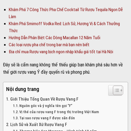
Khám Phá 7 Công Thức Pha Chế Cocktail Từ Rượu Tequila Ngon Dễ
Làm
Khám Phá Smirnoff Vodka Red: Lịch Sử, Hương Vị & Cách Thưởng
Thức
Hướng Dẫn Phân Biệt Các Dòng Macallan 12 Năm Tuổi
Các loại rượu pha chế trong bar mà bạn nên biết
Địa chỉ mua Rượu vang bịch ngon nhập khẩu giá tốt tại Hà Nội
Đây sẽ là cẩm nang không thể thiếu giúp bạn khám phá sâu hơn về
thế giới rượu vang Ý đầy quyến rũ và phong phú.
Nội dung trang
Giới Thiệu Tổng Quan Về Rượu Vang F
Nguồn gốc và ý nghĩa tên gọi “F”
Vị thế của rượu vang F trong thị trường Việt Nam
Tại sao rượu vang F được săn đón
Lịch Sử và Xuất Xứ Rượu Vang F