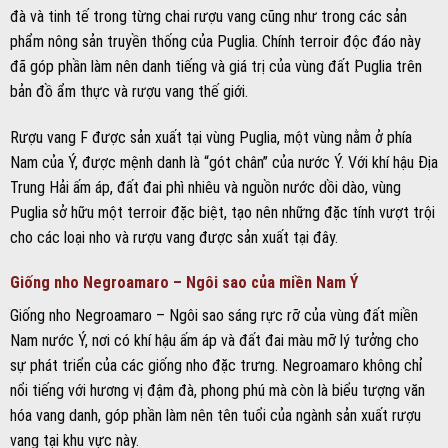
đà và tinh tế trong từng chai rượu vang cũng như trong các sản
phẩm nông sản truyền thống của Puglia. Chính terroir độc đáo này
đã góp phần làm nên danh tiếng và giá trị của vùng đất Puglia trên
bản đồ ẩm thực và rượu vang thế giới.
Rượu vang F được sản xuất tại vùng Puglia, một vùng nằm ở phía
Nam của Ý, được mệnh danh là “gót chân” của nước Ý. Với khí hậu Địa
Trung Hải ấm áp, đất đai phì nhiêu và nguồn nước dồi dào, vùng
Puglia sở hữu một terroir đặc biệt, tạo nên những đặc tính vượt trội
cho các loại nho và rượu vang được sản xuất tại đây.
Giống nho Negroamaro – Ngôi sao của miền Nam Ý
Giống nho Negroamaro – Ngôi sao sáng rực rỡ của vùng đất miền
Nam nước Ý, nơi có khí hậu ấm áp và đất đai màu mỡ lý tưởng cho
sự phát triển của các giống nho đặc trưng. Negroamaro không chỉ
nổi tiếng với hương vị đậm đà, phong phú mà còn là biểu tượng văn
hóa vang danh, góp phần làm nên tên tuổi của ngành sản xuất rượu
vang tại khu vực này.