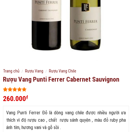
Trang chủ
/
Rượu Vang
/
Rượu Vang Chile
Rượu Vang Punti Ferrer Cabernet Sauvignon
5
256
trên 5
260.000
₫
dựa trên
đánh giá
Vang Punti Ferrer Đỏ là dòng vang chile được nhiều người ưa
thích vì độ rượu cao , chất rượu sánh quyện , màu đỏ ruby pha
ánh tím, hương vani và gỗ sồi .