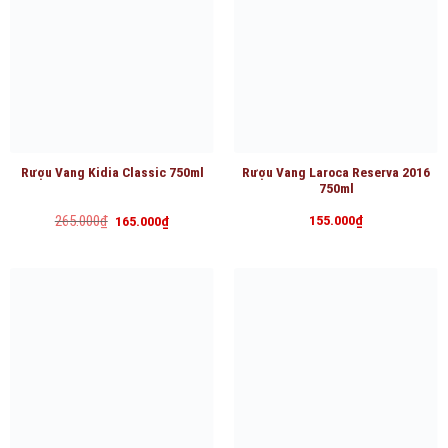
Rượu Vang Kidia Classic 750ml
Rượu Vang Laroca Reserva 2016
750ml
Giá
Giá
265.000
₫
155.000
₫
165.000
₫
gốc
hiện
là:
tại
265.000₫.
là:
165.000₫.