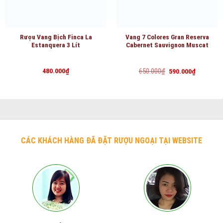
Rượu Vang Bịch Finca La
Vang 7 Colores Gran Reserva
Estanquera 3 Lít
Cabernet Sauvignon Muscat
Giá
Giá
480.000
₫
650.000
₫
590.000
₫
gốc
hiện
là:
tại
650.000₫.
là:
590.000₫.
CÁC KHÁCH HÀNG ĐÃ ĐẶT RƯỢU NGOẠI TẠI WEBSITE