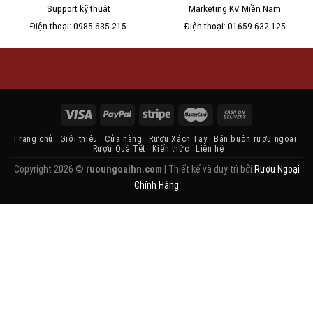
Support kỹ thuật
Marketing KV Miền Nam
Điện thoại: 0985.635.215
Điện thoại: 01659.632.125
Trang chủ
Giới thiệu
Cửa hàng
Rượu Xách Tay
Bán buôn rượu ngoại
Rượu Quà Tết
Kiến thức
Liên hệ
Copyright 2026 ©
ruoungoaihn.com
| Thiết kế và duy trì bởi
Rượu Ngoại
Chính Hãng