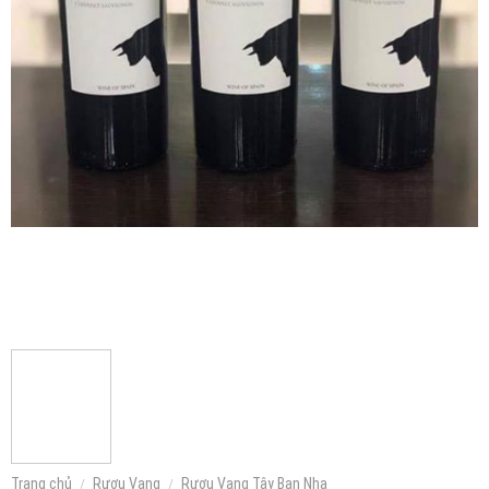
Trang chủ
/
Rượu Vang
/
Rượu Vang Tây Ban Nha