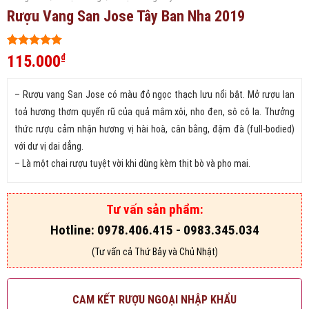
Rượu Vang San Jose Tây Ban Nha 2019
5
475
trên 5
115.000
₫
dựa trên
đánh giá
– Rượu vang San Jose có màu đỏ ngọc thạch lưu nổi bật. Mở rượu lan
toả hương thơm quyến rũ của quả mâm xôi, nho đen, sô cô la. Thưởng
thức rượu cảm nhận hương vị hài hoà, cân bằng, đậm đà (full-bodied)
với dư vị dai dẳng.
– Là một chai rượu tuyệt vời khi dùng kèm thịt bò và pho mai.
Tư vấn sản phẩm:
Hotline: 0978.406.415 - 0983.345.034
(Tư vấn cả Thứ Bảy và Chủ Nhật)
CAM KẾT RƯỢU NGOẠI NHẬP KHẨU