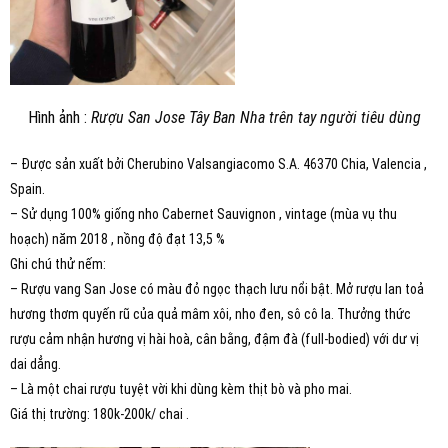
Hình ảnh :
Rượu San Jose Tây Ban Nha trên tay người tiêu dùng
– Được sản xuất bởi Cherubino Valsangiacomo S.A. 46370 Chia, Valencia ,
Spain.
– Sử dụng 100% giống nho Cabernet Sauvignon , vintage (mùa vụ thu
hoạch) năm 2018 , nồng độ đạt 13,5 %
Ghi chú thử nếm:
– Rượu vang San Jose có màu đỏ ngọc thạch lưu nổi bật. Mở rượu lan toả
hương thơm quyến rũ của quả mâm xôi, nho đen, sô cô la. Thưởng thức
rượu cảm nhận hương vị hài hoà, cân bằng, đậm đà (full-bodied) với dư vị
dai dẳng.
– Là một chai rượu tuyệt vời khi dùng kèm thịt bò và pho mai.
Giá thị trường: 180k-200k/ chai .