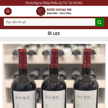
Skip
Rượu Ngoại Nhập Khẩu Uy Tín Tại Hà Nội
to
content
Tìm
kiếm:
LỌC