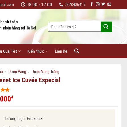
08:00 - 17:00
mail.com
0978406415
hanh toán
Tìm
hi nhận hàng tại Hà Nội
kiếm:
u Quà Tết
Kiến thức
Liên hệ
/
/
hủ
Rượu Vang
Rượu Vang Trắng
xenet Ice Cuvée Especial
 5
.000
₫
ên
iá
Thương hiệu:
Freixenet