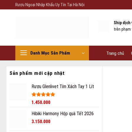
Skip
Rượu Ngoại Nhập Khẩu Uy Tín Tại Hà Nội
to
content
Ship dịch
trên phạm 
Danh Mục Sản Phẩm
Trang chủ
Sản phẩm mới cập nhật
Rượu Glenlivet Tím Xách Tay 1 Lít
Được xếp
1.450.000
hạng
5
5
sao
Hibiki Harmony Hộp quà Tết 2026
3.150.000