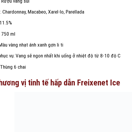
: Rượu vang sủi
: Chardonnay, Macabeo, Xarel-lo, Parellada
 11.5%
: 750 ml
Màu vàng nhạt ánh xanh gợn li ti
phục vụ: Vang sẽ ngon nhất khi uống ở nhiệt độ từ 8-10 độ C
 Thùng 6 chai
hương vị tinh tế hấp dẫn Freixenet Ice