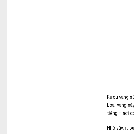
Rượu vang sủi
Loại vang nà
tiếng – nơi 
Nhờ vậy, rượu