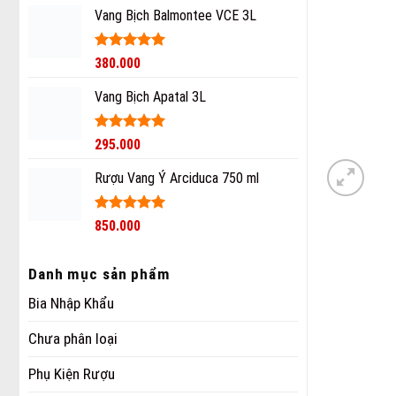
Vang Bịch Balmontee VCE 3L
Được xếp
380.000
hạng
5
5
sao
Vang Bịch Apatal 3L
Được xếp
295.000
hạng
5
5
sao
Rượu Vang Ý Arciduca 750 ml
Được xếp
850.000
hạng
5
5
sao
Danh mục sản phẩm
Bia Nhập Khẩu
Chưa phân loại
Phụ Kiện Rượu