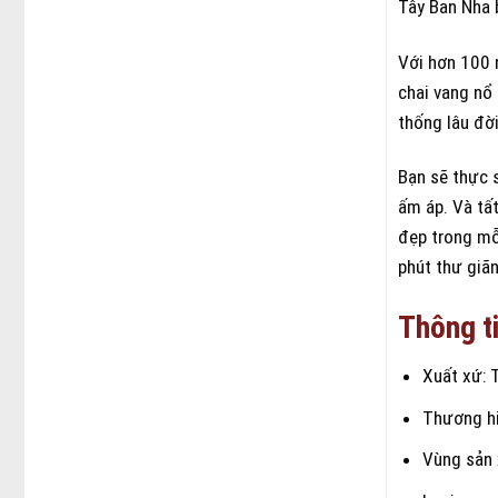
Tây Ban Nha 
Với hơn 100 
chai vang nổ
thống lâu đời
Bạn sẽ thực s
ấm áp. Và tất
đẹp trong mỗi
phút thư giã
Thông ti
Xuất xứ: 
Thương hi
Vùng sản 