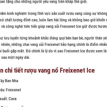
ban tặng cho những người yêu vang trên khắp thế giới.
năm kinh nghiệm trong lĩnh vực sản xuất rượu vang cùng sự không n
 có chất lượng đỉnh cao, luôn làm hài lòng và không bao giờ khiến
 và công nghệ tiên tiến giúp vang sủi Freixenet Ice giữ được hươn
ự lưu luyến từng khoảnh khắc đáng quý bên bạn bè, người thân yêu
 nhiên, những chai vang sủi Freixenet hảo hạng chính là điểm nhấ
 buổi gặp mặt. Đó chính là lý do vì sao Freixenet Ice được xem là
n sau một ngày dài.
n chi tiết rượu vang nổ Freixenet Ice
Tây Ban Nha
ệu: Freixenet
xuất: Cava