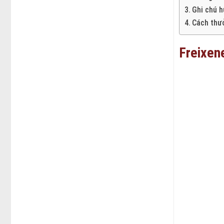
Ghi chú h
Cách thưở
Freixene