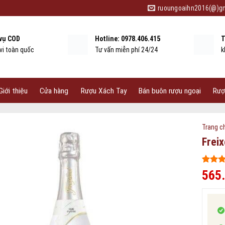
ruoungoaihn2016(@)g
 vụ COD
Hotline: 0978.406.415
T
vi toàn quốc
Tư vấn miễn phí 24/24
k
Giới thiệu
Cửa hàng
Rượu Xách Tay
Bán buôn rượu ngoại
Rượ
Trang c
Frei
5
246
trên
565
dựa tr
đánh g