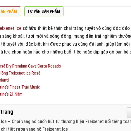
SẢN PHẨM
TƯ VẤN SẢN PHẨM
eixenet Ice
sở hữu thiết kế thân chai trắng tuyết vô cùng độc đáo
u sảng khoái, tươi mới và sống động, mang đến trải nghiệm thưởng
 tế tuyệt vời, đặc biệt khi được phục vụ cùng đá lạnh, giúp làm n
là lựa chọn hoàn hảo cho những buổi tiệc hoặc dịp gặp gỡ bạn bè
osé Dry Premium Cava Carta Rosado
ồng Freixenet Ice Rosé
hianti
tine’s Finest True Music
tine’s 21 Năm
 trang
 Ice – Chai vang nổ cuốn hút từ thương hiệu Freixenet nổi tiếng toà
 chi tiết rượu vang nổ Freixenet Ice