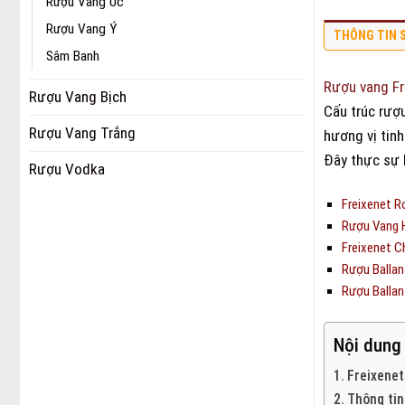
Rượu Vang Úc
Rượu Vang Ý
THÔNG TIN 
Sâm Banh
Rượu vang Fr
Rượu Vang Bịch
Cấu trúc rượ
Rượu Vang Trắng
hương vị tinh
Đây thực sự 
Rượu Vodka
Freixenet R
Rượu Vang H
Freixenet C
Rượu Ballan
Rượu Ballan
Nội dung
Freixenet
Thông tin