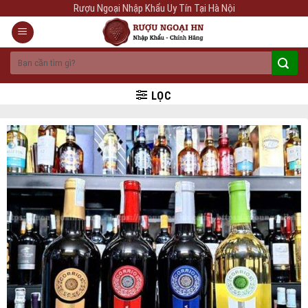
Skip
Rượu Ngoại Nhập Khẩu Uy Tín Tại Hà Nội
to
content
Tìm
kiếm:
LỌC