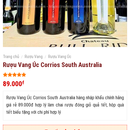
Trang chủ
/
Rượu Vang
/
Rượu Vang Úc
Rượu Vang Úc Corrios South Australia
5
199
trên 5
89.000
₫
dựa trên
đánh giá
Rượu Vang Úc Corrios South Australia hàng nhập khẩu chính hãng
giá rẻ 89.000đ hợp lý làm chai rượu đóng giỏ quả tết, hộp quà
tết biếu tặng với chi phí hợp lý