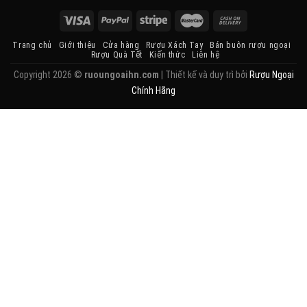
Trang chủ
Giới thiệu
Cửa hàng
Rượu Xách Tay
Bán buôn rượu ngoại
Rượu Quà Tết
Kiến thức
Liên hệ
Copyright 2026 ©
ruoungoaihn.com
| Thiết kế và duy trì bởi
Rượu Ngoại
Chính Hãng