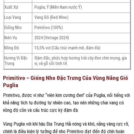
Xuất Xứ
Puglia, Ý (Miền Nam nước Ý)
Loại Vang
Vang Đỏ (Red Wine)
Giống Nho
Primitivo (100%)
Niên Vụ
2024 (Vintage 2024)
Nồng Độ
15,5% vol (Cấu trúc mạnh mẽ, đậm đà)
Hương Vị Đặc
Đậm đặc, phức hợp hương trái cây đen chín mọng, gia
Trưng
vị, và gỗ sồi tinh tế.
Primitivo – Giống Nho Đặc Trưng Của Vùng Nắng Gió
Puglia
Primitivo, được ví như “viên kim cương đen” của Puglia, nổi tiếng với
khả năng tích tụ đường tự nhiên cao, tạo nên những chai vang có
nồng độ cồn và cấu trúc cực kỳ đậm đà.
Vùng Puglia với khí hậu Địa Trung Hải nóng và khô, nắng vàng rực rỡ,
chính là điều kiện lý tưởng để nho Primitivo đạt đến độ chín hoàn