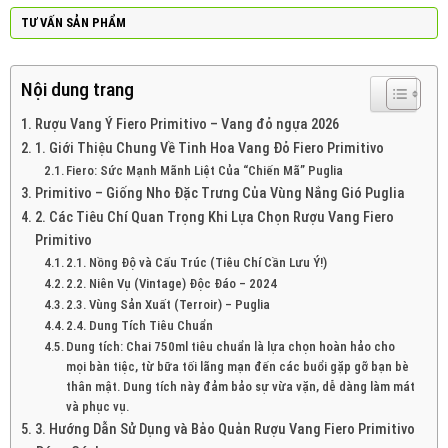
TƯ VẤN SẢN PHẨM
Nội dung trang
Rượu Vang Ý Fiero Primitivo – Vang đỏ ngựa 2026
1. Giới Thiệu Chung Về Tinh Hoa Vang Đỏ Fiero Primitivo
Fiero: Sức Mạnh Mãnh Liệt Của “Chiến Mã” Puglia
Primitivo – Giống Nho Đặc Trưng Của Vùng Nắng Gió Puglia
2. Các Tiêu Chí Quan Trọng Khi Lựa Chọn Rượu Vang Fiero
Primitivo
2.1. Nồng Độ và Cấu Trúc (Tiêu Chí Cần Lưu Ý!)
2.2. Niên Vụ (Vintage) Độc Đáo – 2024
2.3. Vùng Sản Xuất (Terroir) – Puglia
2.4. Dung Tích Tiêu Chuẩn
Dung tích: Chai 750ml tiêu chuẩn là lựa chọn hoàn hảo cho
mọi bàn tiệc, từ bữa tối lãng mạn đến các buổi gặp gỡ bạn bè
thân mật. Dung tích này đảm bảo sự vừa vặn, dễ dàng làm mát
và phục vụ.
3. Hướng Dẫn Sử Dụng và Bảo Quản Rượu Vang Fiero Primitivo