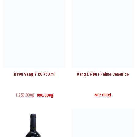
Rượu Vang Ý R8 750 ml
Vang Đỏ Due Palme Canonico
Giá
Giá
1.250.000
₫
637.000
₫
990.000
₫
gốc
hiện
là:
tại
1.250.000₫.
là:
990.000₫.