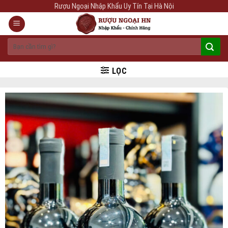
Skip
Rượu Ngoại Nhập Khẩu Uy Tín Tại Hà Nội
to
content
Tìm
kiếm:
LỌC