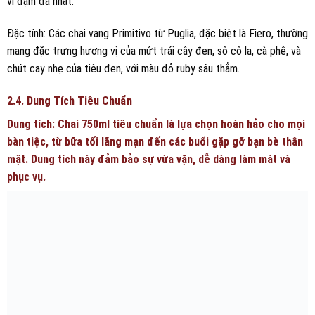
vị đậm đà nhất.
Đặc tính: Các chai vang Primitivo từ Puglia, đặc biệt là Fiero, thường
mang đặc trưng hương vị của mứt trái cây đen, sô cô la, cà phê, và
chút cay nhẹ của tiêu đen, với màu đỏ ruby sâu thẳm.
2.4. Dung Tích Tiêu Chuẩn
Dung tích: Chai 750ml tiêu chuẩn là lựa chọn hoàn hảo cho mọi
bàn tiệc, từ bữa tối lãng mạn đến các buổi gặp gỡ bạn bè thân
mật. Dung tích này đảm bảo sự vừa vặn, dễ dàng làm mát và
phục vụ.