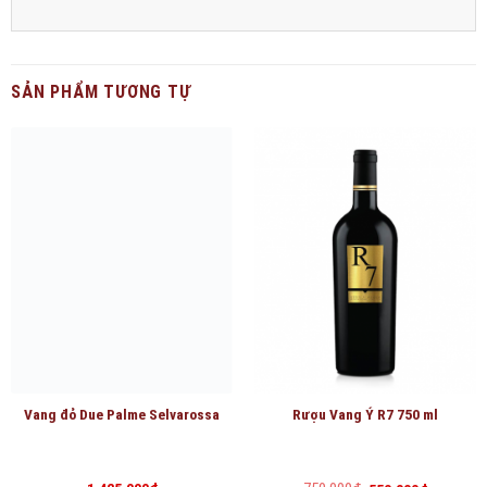
SẢN PHẨM TƯƠNG TỰ
Vang đỏ Due Palme Selvarossa
Rượu Vang Ý R7 750 ml
Giá
Giá