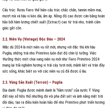
Cấu trúc: Rượu Fiero thể hiện cấu trúc chắc chắn, tannin mềm mại,
mượt mà và hậu vị kéo dài, ấm áp. Nồng độ cao được cân bằng hoàn
hảo bởi hàm lượng chiết xuất (Extract) cao từ trái nho, tránh cảm
giác gắt cồn.
2.2. Niên Vụ (Vintage) Độc Đáo – 2024
Mặc dù 2024 là một niên vụ rất mới, nhưng với đặc thù khí hậu
Puglia, những trái nho Primitivo luôn đạt độ chín lý tưởng. Việc
thưởng thức một chai vang niên vụ mới như Fiero Primitivo 2024
mang lại trải nghiệm hương vị trái cây tươi mới, mãnh liệt và tràn đầy
sức sống, khác biệt so với các niên vụ cũ đã được ủ lâu.
2.3. Vùng Sản Xuất (Terroir) – Puglia
Địa danh: Puglia được mệnh danh là “hầm rượu” của nước Ý. Vùng
đất này sở hữu thổ nhưỡng đá vôi pha đất sét và ánh nắng mặt trời
dồi dào, tạo ra điều kiện hoàn hảo để nho Primitivo phát triển hương