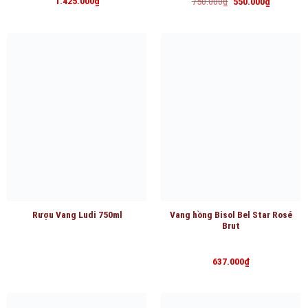
1.425.000
₫
750.000
₫
550.000
₫
gốc
hiện
là:
tại
750.000₫.
là:
550.000₫.
Rượu Vang Ludi 750ml
Vang hồng Bisol Bel Star Rosé
Brut
637.000
₫