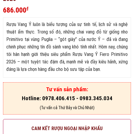
686.000
₫
Rượu Vang Ý luôn là biểu tượng của sự tinh tế, lịch sử và nghệ
thuật ẩm thực. Trong số đó, những chai vang đỏ từ giống nho
Primitivo tại vùng Puglia – “gót giày” của nước Ý – đã và đang
chinh phục những tín đồ sành vang khó tính nhất. Hôm nay, chúng
tôi hân hạnh giới thiệu siêu phẩm Rượu Vang Ý Fiero Primitivo
2026 – một tuyệt tác đậm đà, mạnh mẽ và đầy kiêu hãnh, xứng
đáng là lựa chọn hàng đầu cho bộ sưu tập của bạn.
Tư vấn sản phẩm:
Hotline: 0978.406.415 - 0983.345.034
(Tư vấn cả Thứ Bảy và Chủ Nhật)
CAM KẾT RƯỢU NGOẠI NHẬP KHẨU