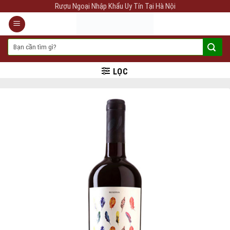
Skip
Rượu Ngoại Nhập Khẩu Uy Tín Tại Hà Nội
to
content
Tìm
kiếm:
LỌC