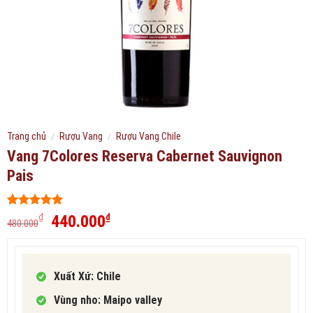
Trang chủ
/
Rượu Vang
/
Rượu Vang Chile
Vang 7Colores Reserva Cabernet Sauvignon
Pais
5
457
trên 5
Giá
Giá
440.000
₫
₫
480.000
dựa trên
gốc
hiện
đánh giá
là:
tại
480.000₫.
là:
Xuất Xứ: Chile
440.000₫.
Vùng nho: Maipo valley