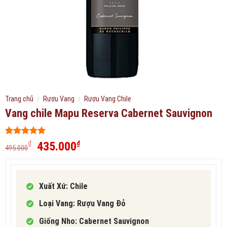
Trang chủ
/
Rượu Vang
/
Rượu Vang Chile
Vang chile Mapu Reserva Cabernet Sauvignon
5
291
trên 5
Giá
Giá
435.000
₫
₫
495.000
dựa trên
gốc
hiện
đánh giá
là:
tại
495.000₫.
là:
Xuất Xứ: Chile
435.000₫.
Loại Vang: Rượu Vang Đỏ
Giống Nho: Cabernet Sauvignon