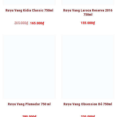
Rượu Vang Kidia Classic 750ml
Rượu Vang Laroca Reserva 2016
750ml
Giá
Giá
265.000
₫
155.000
₫
165.000
₫
gốc
hiện
là:
tại
265.000₫.
là:
165.000₫.
Rượu Vang Plumador 750 ml
Rượu Vang Obsession Đỏ 750ml
280.000
₫
220.000
₫