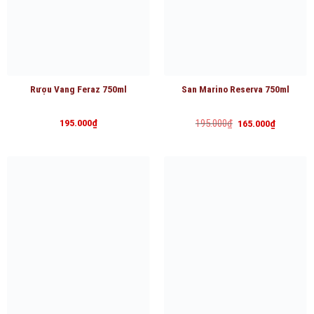
Rượu Vang Feraz 750ml
San Marino Reserva 750ml
Giá
Giá
195.000
₫
195.000
₫
165.000
₫
gốc
hiện
là:
tại
195.000₫.
là:
165.000₫.