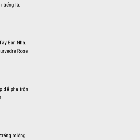
 tiếng là:
Tây Ban Nha.
ourvedre Rose
p để pha trộn
t
 tráng miệng