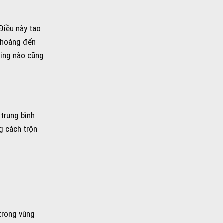
 Điều này tạo
 khoáng đến
ling nào cũng
 trung bình
g cách trộn
trong vùng