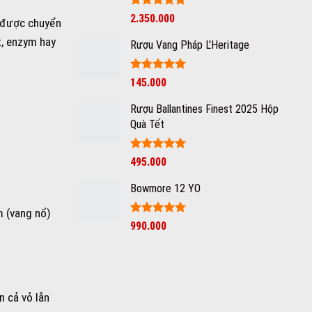
Được xếp
2.350.000
o được chuyển
hạng
5
5
sao
t, enzym hay
Rượu Vang Pháp L'Heritage
Được xếp
145.000
hạng
5
5
sao
Rượu Ballantines Finest 2025 Hộp
Quà Tết
Được xếp
495.000
hạng
5
5
sao
Bowmore 12 YO
m (vang nổ)
Được xếp
990.000
hạng
5
5
sao
n cả vỏ lẫn