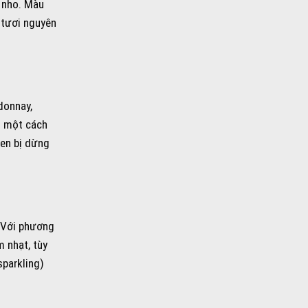
ỏ nho. Màu
 tươi nguyên
donnay,
o một cách
men bị dừng
 Với phương
 nhạt, tùy
sparkling)