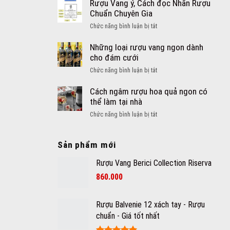
ngàng
Rượu Vang ý, Cách đọc Nhãn Rượu
biết
với
Chuẩn Chuyên Gia
khi
công
mua
ở
Chức năng bình luận bị tắt
dụng
rượu
Rượu
giảm
vang
Vang
Những loại rượu vang ngon dành
cân
Ý
ý,
cho đám cưới
của
Cách
rượu
ở
Chức năng bình luận bị tắt
đọc
vang
Những
Nhãn
loại
Cách ngâm rượu hoa quả ngon có
Rượu
rượu
thể làm tại nhà
Chuẩn
vang
Chuyên
ở
Chức năng bình luận bị tắt
ngon
Gia
Cách
dành
ngâm
cho
Sản phẩm mới
rượu
đám
hoa
cưới
Rượu Vang Berici Collection Riserva
quả
ngon
860.000
có
thể
làm
Rượu Balvenie 12 xách tay - Rượu
tại
chuẩn - Giá tốt nhất
nhà