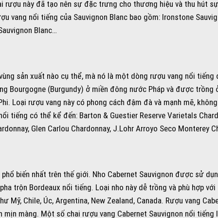
ại rượu này đã tạo nên sự đặc trưng cho thương hiệu và thu hút s
ượu vang nổi tiếng của Sauvignon Blanc bao gồm: Ironstone Sauvig
 Sauvignon Blanc…
vùng sản xuất nào cụ thể, mà nó là một dòng rượu vang nổi tiếng
ng Bourgogne (Burgundy) ở miền đông nước Pháp và được trồng ở
m Phi. Loại rượu vang này có phong cách đậm đà và mạnh mẽ, không
ổi tiếng có thể kể đến: Barton & Guestier Reserve Varietals Char
ardonnay, Glen Carlou Chardonnay, J.Lohr Arroyo Seco Monterey 
phổ biến nhất trên thế giới. Nho Cabernet Sauvignon được sử dụ
pha trộn Bordeaux nổi tiếng. Loại nho này dễ trồng và phù hợp với
 như Mỹ, Chile, Úc, Argentina, New Zealand, Canada. Rượu vang Cab
 mịn màng. Một số chai rượu vang Cabernet Sauvignon nổi tiếng l