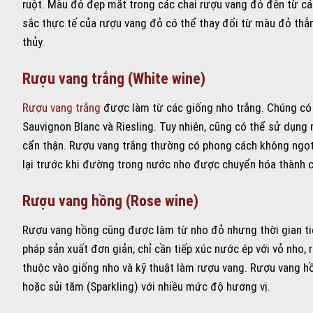
ruột. Màu đỏ đẹp mắt trong các chai rượu vang đỏ đến từ cá
sắc thực tế của rượu vang đỏ có thể thay đổi từ màu đỏ thẫ
thủy.
Rượu vang trắng (White wine)
Rượu vang trắng
được làm từ các giống nho trắng. Chúng có 
Sauvignon Blanc và Riesling. Tuy nhiên, cũng có thể sử dụng
cẩn thận. Rượu vang trắng thường có phong cách không ngọt (
lại trước khi đường trong nước nho được chuyển hóa thành 
Rượu vang hồng (Rose wine)
Rượu vang hồng cũng được làm từ nho đỏ nhưng thời gian ti
pháp sản xuất đơn giản, chỉ cần tiếp xúc nước ép với vỏ nho
thuộc vào giống nho và kỹ thuật làm rượu vang. Rượu vang hồn
hoặc sủi tăm (Sparkling) với nhiều mức độ hương vị.