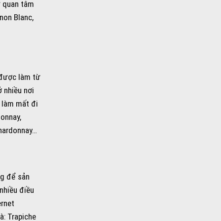
ự quan tâm
non Blanc,
 được làm từ
 nhiều nơi
 làm mất đi
donnay,
Chardonnay…
ng để sản
 nhiều điều
ernet
à: Trapiche