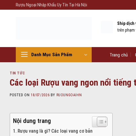
Skip
Rượu Ngoại Nhập Khẩu Uy Tín Tại Hà Nội
to
content
Ship dịch
trên phạm 
Danh Mục Sản Phẩm
Trang chủ
TIN TỨC
Các loại Rượu vang ngon nổi tiếng t
POSTED ON
18/07/2026
BY
RUOUNGOAIHN
Nội dung trang
Rượu vang là gì? Các loại vang cơ bản