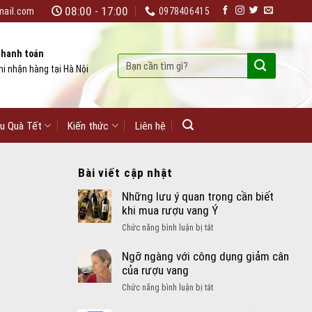
08:00 - 17:00
mail.com
0978406415
hanh toán
Tìm
hi nhận hàng tại Hà Nội
kiếm:
u Quà Tết
Kiến thức
Liên hệ
Bài viết cập nhật
Những lưu ý quan trọng cần biết
khi mua rượu vang Ý
ở
Chức năng bình luận bị tắt
Những
lưu
Ngỡ ngàng với công dụng giảm cân
ý
của rượu vang
quan
ở
Chức năng bình luận bị tắt
trọng
Ngỡ
cần