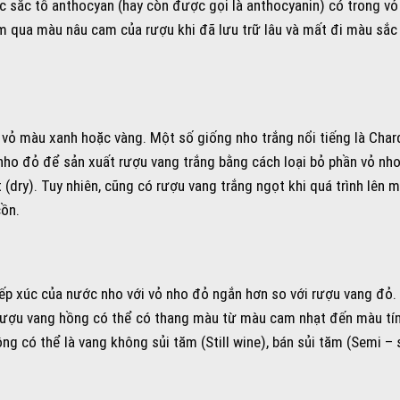
c sắc tố anthocyan (hay còn được gọi là anthocyanin) có trong v
m qua màu nâu cam của rượu khi đã lưu trữ lâu và mất đi màu sắc
vỏ màu xanh hoặc vàng. Một số giống nho trắng nổi tiếng là Char
 nho đỏ để sản xuất rượu vang trắng bằng cách loại bỏ phần vỏ nh
dry). Tuy nhiên, cũng có rượu vang trắng ngọt khi quá trình lên 
cồn.
ếp xúc của nước nho với vỏ nho đỏ ngắn hơn so với rượu vang đỏ.
, rượu vang hồng có thể có thang màu từ màu cam nhạt đến màu tím
g có thể là vang không sủi tăm (Still wine), bán sủi tăm (Semi – 