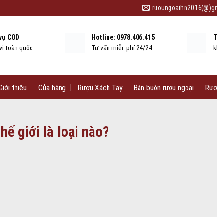
ruoungoaihn2016(@)g
 vụ COD
Hotline: 0978.406.415
T
vi toàn quốc
Tư vấn miễn phí 24/24
k
Giới thiệu
Cửa hàng
Rượu Xách Tay
Bán buôn rượu ngoại
Rượ
hế giới là loại nào?