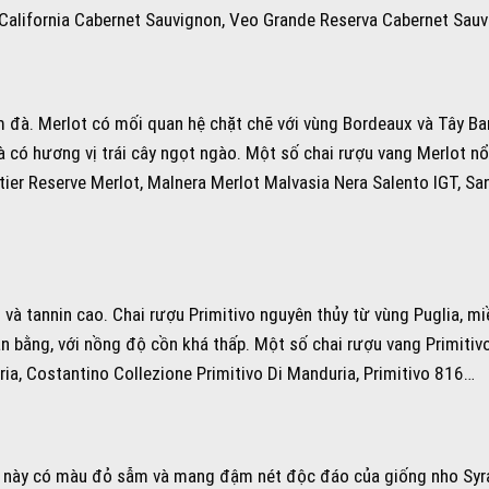
 California Cabernet Sauvignon, Veo Grande Reserva Cabernet Sau
 đà. Merlot có mối quan hệ chặt chẽ với vùng Bordeaux và Tây B
 có hương vị trái cây ngọt ngào. Một số chai rượu vang Merlot nổi
er Reserve Merlot, Malnera Merlot Malvasia Nera Salento IGT, San
và tannin cao. Chai rượu Primitivo nguyên thủy từ vùng Puglia, mi
n bằng, với nồng độ cồn khá thấp. Một số chai rượu vang Primitivo 
ria, Costantino Collezione Primitivo Di Manduria, Primitivo 816…
u này có màu đỏ sẫm và mang đậm nét độc đáo của giống nho Syr