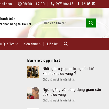
08:00 - 17:00
mail.com
0978406415
hanh toán
Tìm
hi nhận hàng tại Hà Nội
kiếm:
u Quà Tết
Kiến thức
Liên hệ
Bài viết cập nhật
Những lưu ý quan trọng cần biết
khi mua rượu vang Ý
ở
Chức năng bình luận bị tắt
Những
lưu
Ngỡ ngàng với công dụng giảm cân
ý
của rượu vang
quan
ở
Chức năng bình luận bị tắt
trọng
Ngỡ
cần