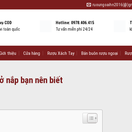
ruoungoaihn2016(@)g
 vụ COD
Hotline: 0978.406.415
T
vi toàn quốc
Tư vấn miễn phí 24/24
k
Giới thiệu
Cửa hàng
Rượu Xách Tay
Bán buôn rượu ngoại
Rượ
ở nắp bạn nên biết