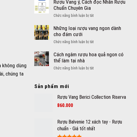
ngàng
Rượu Vang ý, Cách đọc Nhãn Rượu
biết
với
Chuẩn Chuyên Gia
khi
công
mua
ở
Chức năng bình luận bị tắt
dụng
rượu
Rượu
giảm
vang
Vang
Những loại rượu vang ngon dành
cân
Ý
ý,
cho đám cưới
của
Cách
rượu
ở
Chức năng bình luận bị tắt
đọc
vang
Những
Nhãn
loại
Cách ngâm rượu hoa quả ngon có
Rượu
rượu
thể làm tại nhà
Chuẩn
à không dùng
vang
Chuyên
ở
Chức năng bình luận bị tắt
ngon
ài, chúng ta
Gia
Cách
dành
ngâm
cho
Sản phẩm mới
rượu
đám
hoa
cưới
Rượu Vang Berici Collection Riserva
quả
ngon
860.000
có
thể
làm
Rượu Balvenie 12 xách tay - Rượu
tại
chuẩn - Giá tốt nhất
nhà