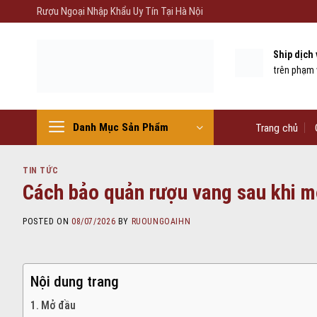
Skip
Rượu Ngoại Nhập Khẩu Uy Tín Tại Hà Nội
to
content
Ship dịch
trên phạm 
Danh Mục Sản Phẩm
Trang chủ
TIN TỨC
Cách bảo quản rượu vang sau khi m
POSTED ON
08/07/2026
BY
RUOUNGOAIHN
Nội dung trang
Mở đầu