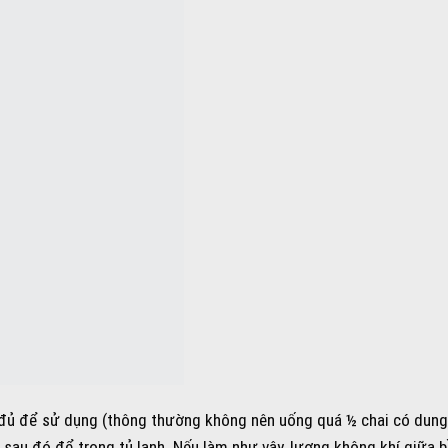
đủ để sử dụng (thông thường không nên uống quá ½ chai có dung 
, sau đó để trong tủ lạnh. Nếu làm như vậy, lượng không khí giữa 