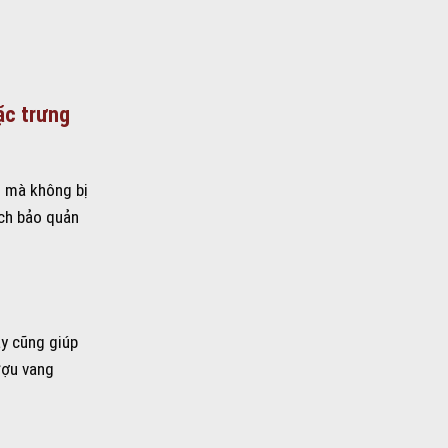
ặc trưng
t mà không bị
ách bảo quản
ày cũng giúp
ượu vang