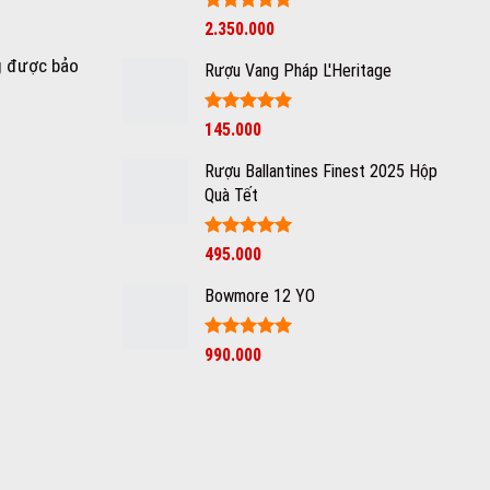
Được xếp
2.350.000
hạng
5
5
sao
g được bảo
Rượu Vang Pháp L'Heritage
Được xếp
145.000
hạng
5
5
sao
Rượu Ballantines Finest 2025 Hộp
Quà Tết
Được xếp
495.000
hạng
5
5
sao
Bowmore 12 YO
Được xếp
990.000
hạng
5
5
sao