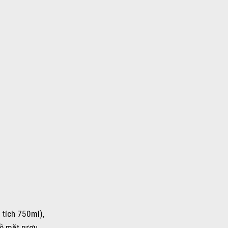
tích 750ml),
bề mặt rượu