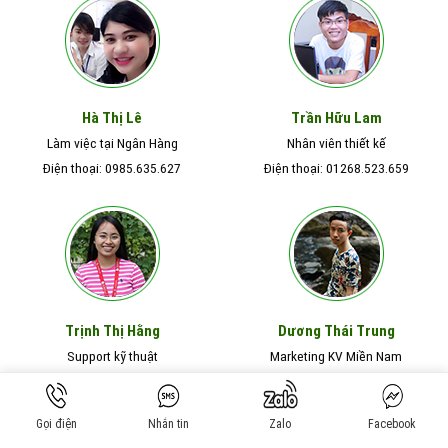
Hà Thị Lê
Trần Hữu Lam
Làm việc tại Ngân Hàng
Nhân viên thiết kế
Điện thoại: 0985.635.627
Điện thoại: 01268.523.659
Trịnh Thị Hằng
Dương Thái Trung
Support kỹ thuật
Marketing KV Miền Nam
Điện thoại: 0985.635.215
Điện thoại: 01659.632.125
Gọi điện
Nhắn tin
Zalo
Facebook