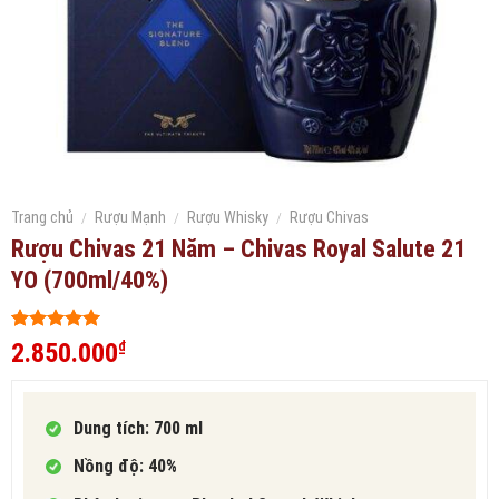
Trang chủ
/
Rượu Mạnh
/
Rượu Whisky
/
Rượu Chivas
Rượu Chivas 21 Năm – Chivas Royal Salute 21
YO (700ml/40%)
5
426
trên 5
2.850.000
₫
dựa trên
đánh giá
Dung tích: 700 ml
Nồng độ: 40%