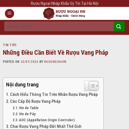
Skip
Rượu Ngoại Nhập Khẩu Uy Tín Tại Hà Nội
to
content
Tìm
kiếm:
TIN TỨC
Những Điều Cần Biết Về Rượu Vang Pháp
POSTED ON
22/07/2026
BY
RUOUNGOAIHN
Nội dung trang
Cách Hiểu Thông Tin Trên Nhãn Rượu Vang Pháp
Các Cấp Độ Rượu Vang Pháp
Vin de Table
Vin de Páy
AOC (Appellation Origin Controler)
Chai Rượu Vang Pháp Đắt Nhất Thế Giới