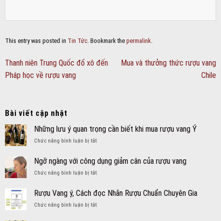
This entry was posted in
Tin Tức
. Bookmark the
permalink
.
Thanh niên Trung Quốc đổ xô đến
Mua và thưởng thức rượu vang
Pháp học về rượu vang
Chile
Bài viết cập nhật
Những lưu ý quan trọng cần biết khi mua rượu vang Ý
ở
Chức năng bình luận bị tắt
Những
lưu
Ngỡ ngàng với công dụng giảm cân của rượu vang
ý
ở
Chức năng bình luận bị tắt
quan
Ngỡ
trọng
ngàng
cần
Rượu Vang ý, Cách đọc Nhãn Rượu Chuẩn Chuyên Gia
với
biết
ở
Chức năng bình luận bị tắt
công
khi
Rượu
dụng
mua