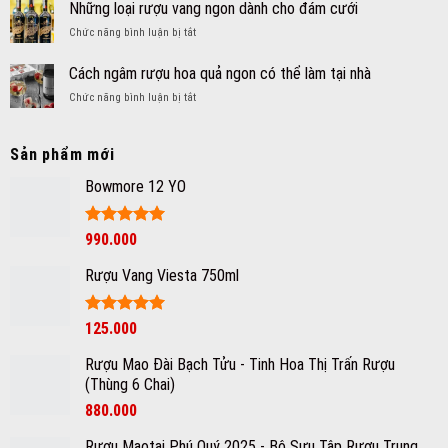
Vang
giảm
Những loại rượu vang ngon dành cho đám cưới
rượu
ý,
cân
vang
ở
Chức năng bình luận bị tắt
Cách
của
Ý
Những
đọc
rượu
loại
Nhãn
Cách ngâm rượu hoa quả ngon có thể làm tại nhà
vang
rượu
Rượu
ở
Chức năng bình luận bị tắt
vang
Chuẩn
Cách
ngon
Chuyên
ngâm
dành
Gia
rượu
cho
Sản phẩm mới
hoa
đám
quả
Bowmore 12 YO
cưới
ngon
có
thể
Được xếp
990.000
làm
hạng
5
5
tại
sao
Rượu Vang Viesta 750ml
nhà
Được xếp
125.000
hạng
5
5
sao
Rượu Mao Đài Bạch Tửu - Tinh Hoa Thị Trấn Rượu
(Thùng 6 Chai)
880.000
Rượu Maotai Phú Quý 2025 - Bộ Sưu Tập Rượu Trung