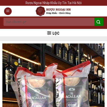
Skip
Rượu Ngoại Nhập Khẩu Uy Tín Tại Hà Nội
to
content
Tìm
kiếm:
LỌC