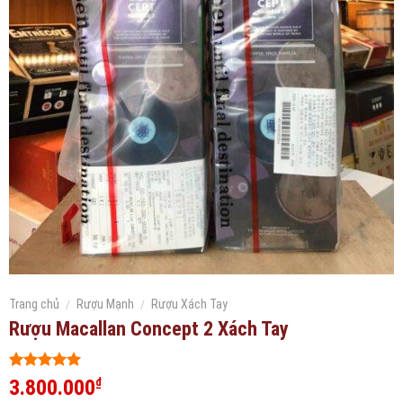
Trang chủ
/
Rượu Mạnh
/
Rượu Xách Tay
Rượu Macallan Concept 2 Xách Tay
5
494
trên 5
3.800.000
₫
dựa trên