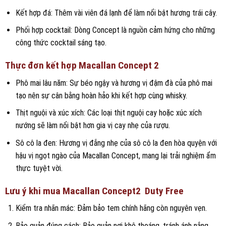
Kết hợp đá: Thêm vài viên đá lạnh để làm nổi bật hương trái cây.
Phối hợp cocktail: Dòng Concept là nguồn cảm hứng cho những
công thức cocktail sáng tạo.
Thực đơn kết hợp Macallan Concept 2
Phô mai lâu năm: Sự béo ngậy và hương vị đậm đà của phô mai
tạo nên sự cân bằng hoàn hảo khi kết hợp cùng whisky.
Thịt nguội và xúc xích: Các loại thịt nguội cay hoặc xúc xích
nướng sẽ làm nổi bật hơn gia vị cay nhẹ của rượu.
Sô cô la đen: Hương vị đắng nhẹ của sô cô la đen hòa quyện với
hậu vị ngọt ngào của Macallan Concept, mang lại trải nghiệm ẩm
thực tuyệt vời.
Lưu ý khi mua Macallan Concept2 Duty Free
Kiểm tra nhãn mác: Đảm bảo tem chính hãng còn nguyên vẹn.
Bảo quản đúng cách: Bảo quản nơi khô thoáng, tránh ánh nắng