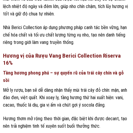
lệch nhiệt độ ngày và đêm lớn, giúp nho chín chậm, tích lũy hương vị
tốt và giữ độ chua tự nhiên.
Nhà Berici Collection áp dụng phương pháp canh tác bền vững, hạn
chế hóa chất và tối ưu chất lượng từng vụ nho, tạo nên danh tiếng
riêng trong giới làm vang truyền thống.
Hương vị của Rượu Vang Berici Collection Riserva
16%
Tầng hương phong phú – sự quyến rũ của trái cây chín và gỗ
sồi
Mở ly rượu, bạn sẽ dễ dàng nhận thấy mùi trái cây đỏ chín: mận, anh
đào đen, việt quất. Khi xoay ly, tầng hương thứ hai xuất hiện: vani,
cacao, thuốc lá dịu, gia vị ấm và chút gợi ý socola đắng.
Hương thơm mở rộng theo thời gian, đặc biệt khi được decant, tạo
nên trải nghiệm tinh tế xuyên suốt buổi thưởng thức.