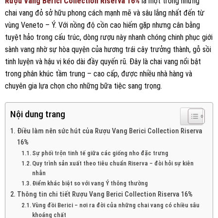
Rượu Vang Berici Collection Riserva 16%
là một trong những
chai vang đỏ sở hữu phong cách mạnh mẽ và sâu lắng nhất đến từ
vùng Veneto – Ý. Với nồng độ cồn cao hiếm gặp nhưng cân bằng
tuyệt hảo trong cấu trúc, dòng rượu này nhanh chóng chinh phục giới
sành vang nhờ sự hòa quyện của hương trái cây trưởng thành, gỗ sồi
tinh luyện và hậu vị kéo dài đầy quyến rũ. Đây là chai vang nổi bật
trong phân khúc tầm trung – cao cấp, được nhiều nhà hàng và
chuyên gia lựa chọn cho những bữa tiệc sang trọng.
Nội dung trang
Điều làm nên sức hút của Rượu Vang Berici Collection Riserva
16%
Sự phối trộn tinh tế giữa các giống nho đặc trưng
Quy trình sản xuất theo tiêu chuẩn Riserva – đòi hỏi sự kiên
nhẫn
Điểm khác biệt so với vang Ý thông thường
Thông tin chi tiết Rượu Vang Berici Collection Riserva 16%
Vùng đồi Berici – nơi ra đời của những chai vang có chiều sâu
khoáng chất