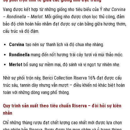
Vang được kết hợp từ những giống nho tiêu biểu của Ý như
Corvina
– Rondinella – Merlot
. Mỗi giống nho được chọn lọc thủ công, đảm
bảo độ chín hoàn hảo nhằm đạt được sự cân bằng giữa hương thơm,
cấu trúc và độ đậm.
Corvina
tạo nên sự thanh lịch và độ chua nhẹ nhàng.
Rondinella
mang đến nốt hương trái cây tươi và mùi thảo mộc.
Merlot
bổ sung sự mềm mại, độ sánh và vị ngọt tự nhiên nhẹ.
Nhờ sự phối trộn này, Berici Collection Riserva 16% đạt được cấu
trúc sâu, tannin dày nhưng vẫn mượt – điều khiến nó khác biệt hoàn
toàn với những dòng vang phổ thông.
Quy trình sản xuất theo tiêu chuẩn Riserva – đòi hỏi sự kiên
nhẫn
Chỉ những thùng rượu đạt chất lượng cao nhất mới được lựa chọn
cho phiên bản Riserva. Rượu được lên men chậm và ủ trong thùng