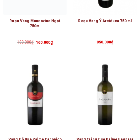
Rượu Vang Mondovino Ngọt
Rượu Vang Ý Arciduca 750 ml
750ml
Giá
Giá
180.000
₫
850.000
₫
160.000
₫
gốc
hiện
là:
tại
180.000₫.
là:
160.000₫.
Vang Đỏ Due Palme Canonico
Vang trắng Due Palme Bagnara