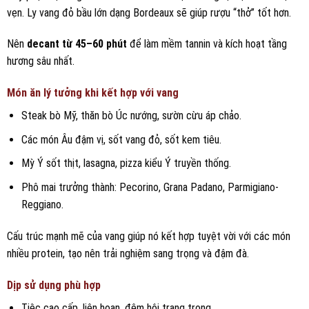
vẹn. Ly vang đỏ bầu lớn dạng Bordeaux sẽ giúp rượu “thở” tốt hơn.
Nên
decant từ 45–60 phút
để làm mềm tannin và kích hoạt tầng
hương sâu nhất.
Món ăn lý tưởng khi kết hợp với vang
Steak bò Mỹ, thăn bò Úc nướng, sườn cừu áp chảo.
Các món Âu đậm vị, sốt vang đỏ, sốt kem tiêu.
Mỳ Ý sốt thịt, lasagna, pizza kiểu Ý truyền thống.
Phô mai trưởng thành: Pecorino, Grana Padano, Parmigiano-
Reggiano.
Cấu trúc mạnh mẽ của vang giúp nó kết hợp tuyệt vời với các món
nhiều protein, tạo nên trải nghiệm sang trọng và đậm đà.
Dịp sử dụng phù hợp
Tiệc cao cấp, liên hoan, đêm hội trang trọng.