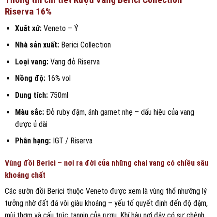
Riserva 16%
Xuất xứ:
Veneto – Ý
Nhà sản xuất:
Berici Collection
Loại vang:
Vang đỏ Riserva
Nồng độ:
16% vol
Dung tích:
750ml
Màu sắc:
Đỏ ruby đậm, ánh garnet nhẹ – dấu hiệu của vang
được ủ dài
Phân hạng:
IGT / Riserva
Vùng đồi Berici – nơi ra đời của những chai vang có chiều sâu
khoáng chất
Các sườn đồi Berici thuộc Veneto được xem là vùng thổ nhưỡng lý
tưởng nhờ đất đá vôi giàu khoáng – yếu tố quyết định đến độ đậm,
mùi thơm và cấu trúc tannin của rượu. Khí hậu nơi đây có sự chênh