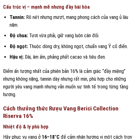
Cấu trúc vị – mạnh mẽ nhưng đầy hài hòa
Tannin:
Rõ nét nhưng mượt, mang phong cách của vang ủ lâu
năm.
Độ chua:
Tươi vừa phải, giữ vang luôn cân đối.
Độ ngọt:
Thuộc dòng dry, không ngọt, chuẩn vang Ý cổ điển.
Hậu vị:
Dài, âm ấm, phảng phất cacao và tiêu đen.
Điểm ấn tượng nhất của phiên bản 16% là cảm giác “đầy miệng”
nhưng không nặng, tannin dày nhưng rất mịn, phù hợp cho những
người yêu vang mạnh nhưng vẫn muốn sự tinh tế trong từng tầng
hương.
Cách thưởng thức Rượu Vang Berici Collection
Riserva 16%
Nhiệt độ & ly phù hợp
Hãy phục vụ vang ở
16–18°C
để cảm nhận hương vị một cách trọn