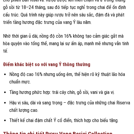
gỗ sồi từ 18–24 tháng, sau đó tiếp tục nghỉ trong chai để ổn định
cấu trúc. Quá trình này giúp rượu trở nên sâu sắc, đậm đà và phát
triển tầng hương đặc trưng của vang Ý lâu năm.
Nhờ thời gian ủ dài, nồng độ cồn 16% không tạo cảm giác gắt mà
hòa quyện vào tổng thể, mang lại sự ấm áp, mạnh mẽ nhưng vẫn tinh
tế.
Điểm khác biệt so với vang Ý thông thường
Nồng độ cao 16% nhưng uống êm, thể hiện rõ kỹ thuật lão hóa
chuẩn mực.
Tầng hương phức hợp: trái cây chín, gỗ sồi, vani và gia vị.
Hậu vị sâu, dài và sang trọng – đặc trưng của những chai Riserva
chất lượng cao.
Thiết kế chai đậm chất Ý cổ điển, thích hợp cho biếu tặng.
Thông tin chi tiết Rượu Vang Berici Collection