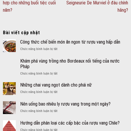
hợp cho những buổi tiệc cuối
Seigneurie De Murviel ở đâu chính
năm?
hãng?
Bài viết cập nhật
Công thức chế biến món ăn ngon từ rượu vang hấp dẫn
ở
Chức năng bình luận bị tắt
Công
thức
Khám phá vùng trồng nho Bordeaux nổi tiếng của nước
chế
Pháp
biến
ở
Chức năng bình luận bị tắt
món
Khám
ăn
phá
ngon
Những chai vang ngọt dành cho phái nữ
vùng
từ
ở
Chức năng bình luận bị tắt
trồng
rượu
Những
nho
vang
chai
Nên uống bao nhiêu ly rượu vang trong một ngày?
Bordeaux
hấp
vang
nổi
dẫn
ở
Chức năng bình luận bị tắt
ngọt
tiếng
Nên
dành
của
uống
cho
Hướng dẫn phân loại các cấp bậc của rượu vang Chile?
nước
bao
phái
Pháp
ở
Chức năng bình luận bị tắt
nhiêu