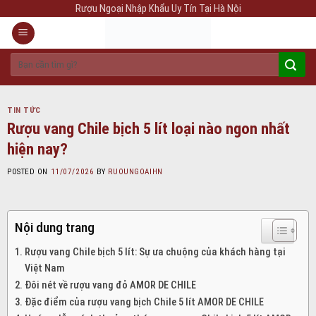
Skip
Rượu Ngoại Nhập Khẩu Uy Tín Tại Hà Nội
to
content
Tìm
kiếm:
TIN TỨC
Rượu vang Chile bịch 5 lít loại nào ngon nhất
hiện nay?
POSTED ON
11/07/2026
BY
RUOUNGOAIHN
Nội dung trang
Rượu vang Chile bịch 5 lít: Sự ưa chuộng của khách hàng tại
Việt Nam
Đôi nét về rượu vang đỏ AMOR DE CHILE
Đặc điểm của rượu vang bịch Chile 5 lít AMOR DE CHILE