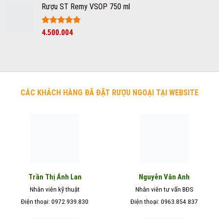
sao
Rượu ST Remy VSOP 750 ml
là:
tại
750.000₫.
là:
550.000₫.
Được xếp
4.500.004
hạng
5
5
sao
CÁC KHÁCH HÀNG ĐÃ ĐẶT RƯỢU NGOẠI TẠI WEBSITE
Nguyễn Vân Anh
Trần Thị Ánh Lan
Nhân viên kỹ thuật
Nhân viên tư vấn BĐS
Điện thoại: 0972.939.830
Điện thoại: 0963.854.837