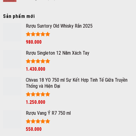
nữ
Hướng
ly
dẫn
rượu
phân
vang
Sản phẩm mới
loại
trong
các
Rượu Suntory Old Whisky Rắn 2025
một
cấp
ngày?
bậc
của
Được xếp
980.000
rượu
hạng
5
5
vang
sao
Rượu Singleton 12 Năm Xách Tay
Chile?
Được xếp
1.430.000
hạng
5
5
sao
Chivas 18 YO 750 ml Sự Kết Hợp Tinh Tế Giữa Truyền
Thống và Hiện Đại
Được xếp
1.250.000
hạng
5
5
sao
Rượu Vang Ý R7 750 ml
Giá
Được xếp
Giá
550.000
hạng
5
5
gốc
hiện