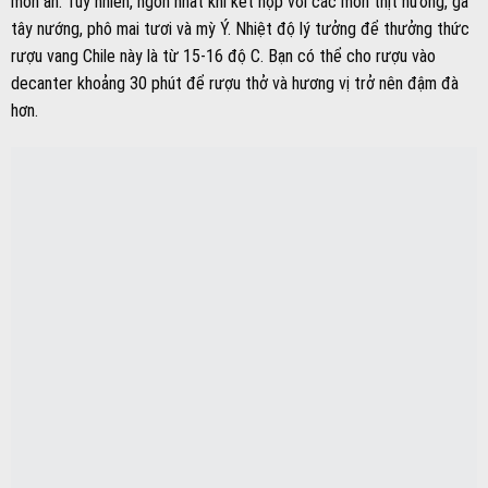
món ăn. Tuy nhiên, ngon nhất khi kết hợp với các món thịt nướng, gà
tây nướng, phô mai tươi và mỳ Ý. Nhiệt độ lý tưởng để thưởng thức
rượu vang Chile này là từ 15-16 độ C. Bạn có thể cho rượu vào
decanter khoảng 30 phút để rượu thở và hương vị trở nên đậm đà
hơn.