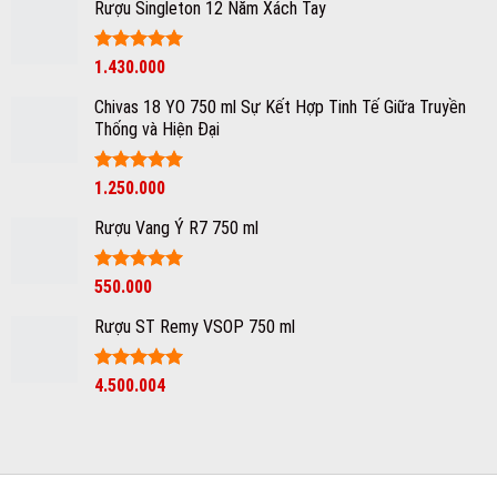
sao
thế
Rượu Singleton 12 Năm Xách Tay
nào
là
vang
Được xếp
1.430.000
ngon?
hạng
5
5
sao
Chivas 18 YO 750 ml Sự Kết Hợp Tinh Tế Giữa Truyền
Thống và Hiện Đại
Được xếp
1.250.000
hạng
5
5
sao
Rượu Vang Ý R7 750 ml
Giá
Được xếp
Giá
550.000
hạng
5
5
gốc
hiện
sao
Rượu ST Remy VSOP 750 ml
là:
tại
750.000₫.
là:
550.000₫.
Được xếp
4.500.004
hạng
5
5
sao