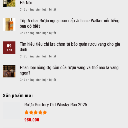
Hà Nội
ở
Chức năng bình luận bị tắt
Đại
lý
Tốp 5 chai Rượu ngoại cao cấp Johnnie Walker nổi tiếng
Rượu
bạn có biết
vang
ở
Chức năng bình luận bị tắt
Merlot
Tốp
nhập
5
Tìm hiểu tiêu chí lựa chọn tủ bảo quản rượu vang cho gia
khẩu
09
chai
ngon
đình
Th8
Rượu
chính
ở
Chức năng bình luận bị tắt
ngoại
hãng
Tìm
cao
giá
hiểu
Phân loại nồng độ cồn của rượu vang và thế nào là vang
cấp
tốt
tiêu
Johnnie
ngon?
Hà
chí
Walker
Nội
ở
Chức năng bình luận bị tắt
lựa
nổi
Phân
chọn
tiếng
loại
tủ
bạn
nồng
Sản phẩm mới
bảo
có
độ
quản
biết
Rượu Suntory Old Whisky Rắn 2025
cồn
rượu
của
vang
rượu
cho
vang
Được xếp
980.000
gia
hạng
5
5
và
đình