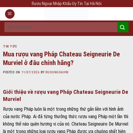
Skip
Rượu Ngoại Nhập Khẩu Uy Tín Tại Hà Nội
to
content
Tìm
kiếm:
TIN TỨC
Mua rượu vang Pháp Chateau Seigneurie De
Murviel ở đâu chính hãng?
POSTED ON
11/07/2026
BY
RUOUNGOAIHN
Giới thiệu về rượu vang Pháp Chateau Seigneurie De
Murviel
Rượu vang Pháp luôn là một trong những thứ gắn liền với hình ảnh
của nước Pháp. Ai đã từng thưởng thức rượu vang Pháp một lần thì
không thể nào quên hương vị của nó. Chateau Seigneuire De Murviel
là một trong những loại rượu vang Pháp được ưa chuộng nhất hiện