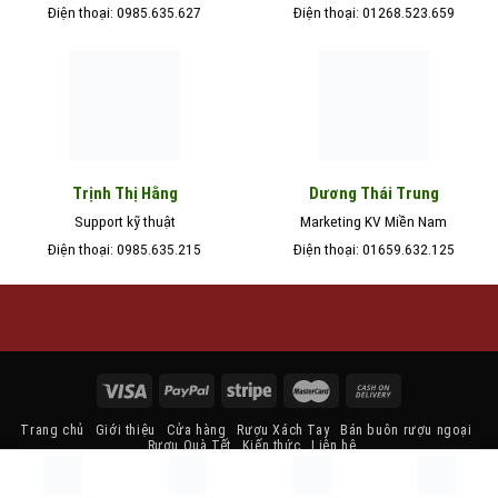
Điện thoại: 0985.635.627
Điện thoại: 01268.523.659
Trịnh Thị Hằng
Dương Thái Trung
Support kỹ thuật
Marketing KV Miền Nam
Điện thoại: 0985.635.215
Điện thoại: 01659.632.125
Trang chủ
Giới thiệu
Cửa hàng
Rượu Xách Tay
Bán buôn rượu ngoại
Rượu Quà Tết
Kiến thức
Liên hệ
Copyright 2026 ©
ruoungoaihn.com
| Thiết kế và duy trì bởi
Rượu Ngoại