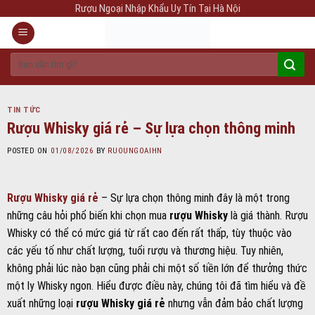
Skip
Rượu Ngoại Nhập Khẩu Uy Tín Tại Hà Nội
to
content
Tìm
kiếm:
TIN TỨC
Rượu Whisky giá rẻ – Sự lựa chọn thông minh
POSTED ON
01/08/2026
BY
RUOUNGOAIHN
Rượu Whisky giá rẻ
– Sự lựa chọn thông minh đây là một trong
những câu hỏi phổ biến khi chọn mua
rượu Whisky
là giá thành. Rượu
Whisky có thể có mức giá từ rất cao đến rất thấp, tùy thuộc vào
các yếu tố như chất lượng, tuổi rượu và thương hiệu. Tuy nhiên,
không phải lúc nào bạn cũng phải chi một số tiền lớn để thưởng thức
một ly Whisky ngon. Hiểu được điều này, chúng tôi đã tìm hiểu và đề
xuất những loại
rượu Whisky giá rẻ
nhưng vẫn đảm bảo chất lượng