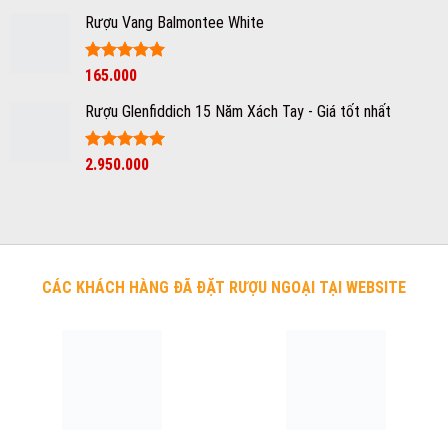
hạng
5
5
gốc
hiện
sao
Rượu Vang Balmontee White
là:
tại
350.000₫.
là:
245.000₫.
Được xếp
165.000
hạng
5
5
sao
Rượu Glenfiddich 15 Năm Xách Tay - Giá tốt nhất
Được xếp
2.950.000
hạng
5
5
sao
CÁC KHÁCH HÀNG ĐÃ ĐẶT RƯỢU NGOẠI TẠI WEBSITE