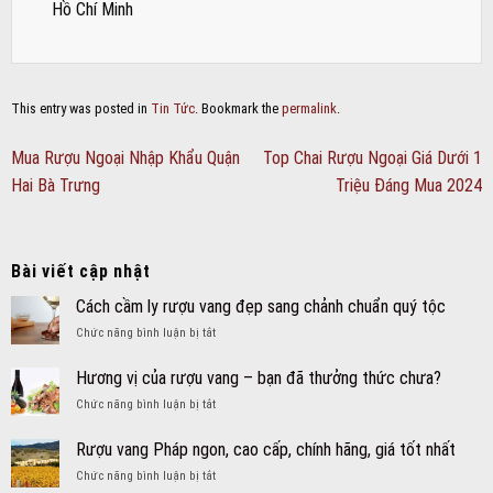
Hồ Chí Minh
This entry was posted in
Tin Tức
. Bookmark the
permalink
.
Mua Rượu Ngoại Nhập Khẩu Quận
Top Chai Rượu Ngoại Giá Dưới 1
Hai Bà Trưng
Triệu Đáng Mua 2024
Bài viết cập nhật
Cách cầm ly rượu vang đẹp sang chảnh chuẩn quý tộc
ở
Chức năng bình luận bị tắt
Cách
cầm
Hương vị của rượu vang – bạn đã thưởng thức chưa?
ly
ở
Chức năng bình luận bị tắt
rượu
Hương
vang
vị
đẹp
Rượu vang Pháp ngon, cao cấp, chính hãng, giá tốt nhất
của
sang
ở
Chức năng bình luận bị tắt
rượu
chảnh