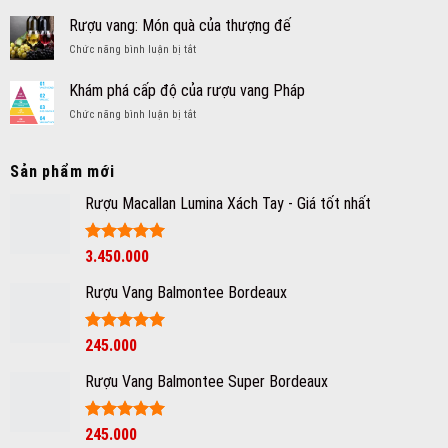
Rượu
vang
chuẩn
vang
–
Rượu vang: Món quà của thượng đế
quý
Pháp
bạn
tộc
ở
Chức năng bình luận bị tắt
ngon,
đã
Rượu
cao
thưởng
vang:
cấp,
Khám phá cấp độ của rượu vang Pháp
thức
Món
chính
chưa?
ở
Chức năng bình luận bị tắt
quà
hãng,
Khám
của
giá
phá
thượng
tốt
cấp
đế
Sản phẩm mới
nhất
độ
của
Rượu Macallan Lumina Xách Tay - Giá tốt nhất
rượu
vang
Pháp
Được xếp
3.450.000
hạng
5
5
sao
Rượu Vang Balmontee Bordeaux
Được xếp
245.000
hạng
5
5
sao
Rượu Vang Balmontee Super Bordeaux
Giá
Được xếp
Giá
245.000