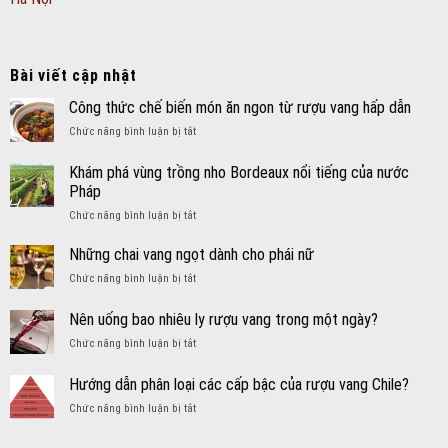
Bài viết cập nhật
Công thức chế biến món ăn ngon từ rượu vang hấp dẫn
ở
Chức năng bình luận bị tắt
Công
thức
Khám phá vùng trồng nho Bordeaux nổi tiếng của nước
chế
Pháp
biến
ở
Chức năng bình luận bị tắt
món
Khám
ăn
phá
ngon
Những chai vang ngọt dành cho phái nữ
vùng
từ
ở
Chức năng bình luận bị tắt
trồng
rượu
Những
nho
vang
chai
Nên uống bao nhiêu ly rượu vang trong một ngày?
Bordeaux
hấp
vang
nổi
dẫn
ở
Chức năng bình luận bị tắt
ngọt
tiếng
Nên
dành
của
uống
cho
Hướng dẫn phân loại các cấp bậc của rượu vang Chile?
nước
bao
phái
Pháp
ở
Chức năng bình luận bị tắt
nhiêu
nữ
Hướng
ly
dẫn
rượu