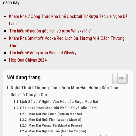
danh này.
Khám Phá 7 Công Thức Pha Chế Cocktail Từ Rượu Tequila Ngon Dễ
Làm
Tìm hiểu về nguồn gốc lịch sử rượu Whisky là gì
Khám Phá Smirnoff Vodka Red: Lịch Sử, Hương Vị & Cách Thưởng
Thức
Tìm hiểu về dòng rượu Blended Whisky
Hộp Quà Chivas 2024
Nội dung trang
Nghệ Thuật Thưởng Thức Rượu Mao Đài: Hướng Dẫn Toàn
Diện Từ Chuyên Gia
Lịch Sử và Ý Nghĩa Văn Hóa của Rượu Mao Đài
Các Loại Rượu Mao Đài Phổ Biến và Đặc Điểm
Mao Đài Phi Thiên (Feitian Maotai)
Mao Đài Ngũ Tinh (Wuxing Maotai)
Mao Đài Vương Tử (Maotai Prince)
Mao Đài Nghênh Tân (Maotai Yingbin)