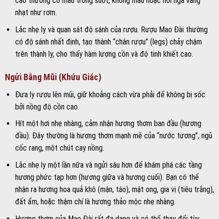
cao thường có màu trong suốt, không màu hoặc hơi ngả vàng
nhạt như rơm.
Lắc nhẹ ly và quan sát độ sánh của rượu. Rượu Mao Đài thường
có độ sánh nhất định, tạo thành “chân rượu” (legs) chảy chậm
trên thành ly, cho thấy hàm lượng cồn và độ tinh khiết cao.
Ngửi Bằng Mũi (Khứu Giác)
Đưa ly rượu lên mũi, giữ khoảng cách vừa phải để không bị sốc
bởi nồng độ cồn cao.
Hít một hơi nhẹ nhàng, cảm nhận hương thơm ban đầu (hương
đầu). Đây thường là hương thơm mạnh mẽ của “nước tương”, ngũ
cốc rang, một chút cay nồng.
Lắc nhẹ ly một lần nữa và ngửi sâu hơn để khám phá các tầng
hương phức tạp hơn (hương giữa và hương cuối). Bạn có thể
nhận ra hương hoa quả khô (mận, táo), mật ong, gia vị (tiêu trắng),
đất ẩm, hoặc thậm chí là hương thảo mộc nhẹ nhàng.
Hương thơm của Mao Đài rất đa dạng và có thể thay đổi tùy