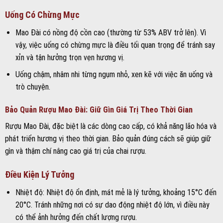
Uống Có Chừng Mực
Mao Đài có nồng độ cồn cao (thường từ 53% ABV trở lên). Vì
vậy, việc uống có chừng mực là điều tối quan trọng để tránh say
xỉn và tận hưởng trọn vẹn hương vị.
Uống chậm, nhâm nhi từng ngụm nhỏ, xen kẽ với việc ăn uống và
trò chuyện.
Bảo Quản Rượu Mao Đài: Giữ Gìn Giá Trị Theo Thời Gian
Rượu Mao Đài, đặc biệt là các dòng cao cấp, có khả năng lão hóa và
phát triển hương vị theo thời gian. Bảo quản đúng cách sẽ giúp giữ
gìn và thậm chí nâng cao giá trị của chai rượu.
Điều Kiện Lý Tưởng
Nhiệt độ: Nhiệt độ ổn định, mát mẻ là lý tưởng, khoảng 15°C đến
20°C. Tránh những nơi có sự dao động nhiệt độ lớn, vì điều này
có thể ảnh hưởng đến chất lượng rượu.