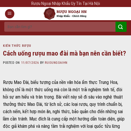
Skip
Rượu Ngoại Nhập Khẩu Uy Tín Tại Hà Nội
to
content
Tìm
kiếm:
KIẾN THỨC RƯỢU
Cách uống rượu mao đài mà bạn nên cần biết?
POSTED ON
11/07/2026
BY
RUOUNGOAIHN
Rượu Mao Đài, biểu tượng của nền văn hóa ẩm thực Trung Hoa,
không chỉ là một thức uống mà còn là một trải nghiệm tinh tế, đòi
hỏi sự am hiểu và trân trọng. Bài viết này sẽ đi sâu vào nghệ thuật
thưởng thức Mao Đài, từ lịch sử, các loại rượu, quy trình chuẩn bị,
cách nếm, kết hợp món ăn, nghi thức, bảo quản cho đến những sai
lầm cần tránh. Mục đích là cung cấp một hướng dẫn toàn diện, giúp
độc giả khám phá và nâng tầm trải nghiệm với loại quốc tửu lừng