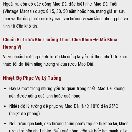
Ngoài ra, còn có các dòng Mao Đài đặc biệt như Mao Đài Tuổi
(Vintage Maotai) được ủ 15, 30, 50 năm hoặc hơn, mang giá trị sưu
tầm và thưởng thức cực kỳ cao, với hương vị sâu lắng, phong phú và
tinh tế đến khó tin.
Chuẩn Bị Trước Khi Thưởng Thức: Chìa Khóa Để Mở Khóa
Hương Vị
Việc chuẩn bị đúng cách trước khi uống là yếu tố then chốt để khai
thác tối đa tiềm năng hương vị của rượu Mao Đài.
Nhiệt Độ Phục Vụ Lý Tưởng
Đây là một trong những yếu tố quan trọng nhất. Mao Đài không
nên được uống quá lạnh hoặc quá nóng.
Nhiệt độ lý tưởng để phục vụ Mao Đài là từ 18°C đến 25°C
(nhiệt độ phòng).
Nếu rượu quá lạnh, các hương thơm phức tạp sẽ bị khóa lại, khiến
rượu trở nên nhạt nhẽo. Nếu quá nóng, cồn sẽ bốc hơi mạnh, gây