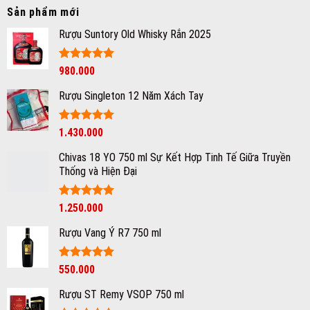
phân
vang
Sản phẩm mới
loại
trong
các
Rượu Suntory Old Whisky Rắn 2025
một
cấp
ngày?
bậc
của
Được xếp
980.000
rượu
hạng
5
5
vang
sao
Rượu Singleton 12 Năm Xách Tay
Chile?
Được xếp
1.430.000
hạng
5
5
sao
Chivas 18 YO 750 ml Sự Kết Hợp Tinh Tế Giữa Truyền
Thống và Hiện Đại
Được xếp
1.250.000
hạng
5
5
sao
Rượu Vang Ý R7 750 ml
Giá
Được xếp
Giá
550.000
hạng
5
5
gốc
hiện
sao
Rượu ST Remy VSOP 750 ml
là:
tại