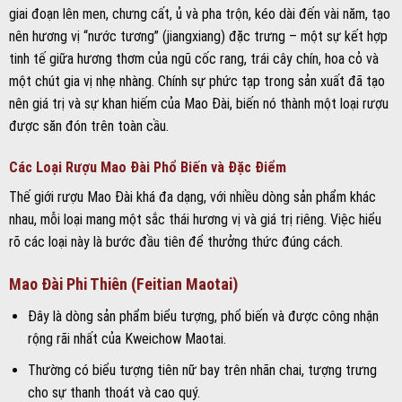
giai đoạn lên men, chưng cất, ủ và pha trộn, kéo dài đến vài năm, tạo
nên hương vị “nước tương” (jiangxiang) đặc trưng – một sự kết hợp
tinh tế giữa hương thơm của ngũ cốc rang, trái cây chín, hoa cỏ và
một chút gia vị nhẹ nhàng. Chính sự phức tạp trong sản xuất đã tạo
nên giá trị và sự khan hiếm của Mao Đài, biến nó thành một loại rượu
được săn đón trên toàn cầu.
Các Loại Rượu Mao Đài Phổ Biến và Đặc Điểm
Thế giới rượu Mao Đài khá đa dạng, với nhiều dòng sản phẩm khác
nhau, mỗi loại mang một sắc thái hương vị và giá trị riêng. Việc hiểu
rõ các loại này là bước đầu tiên để thưởng thức đúng cách.
Mao Đài Phi Thiên (Feitian Maotai)
Đây là dòng sản phẩm biểu tượng, phổ biến và được công nhận
rộng rãi nhất của Kweichow Maotai.
Thường có biểu tượng tiên nữ bay trên nhãn chai, tượng trưng
cho sự thanh thoát và cao quý.