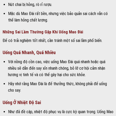
Nút chai bị hỏng, rò rỉ rượu.
Mặc dù Mao Đài rất bền, nhưng việc bảo quản sai cách vẫn có
thể làm hỏng chất lượng.
Những Sai Lầm Thường Gặp Khi Uống Mao Đài
Để có trải nghiệm tốt nhất, cần tránh một số sai lầm phổ biến.
Uống Quá Nhanh, Quá Nhiều
Với nồng độ cồn cao, việc uống Mao Đài quá nhanh hoặc quá
nhiều sẽ dẫn đến say xỉn nhanh chóng, bỏ lỡ cơ hội cảm nhận
hương vị tinh tế và có thể gây hại cho sức khỏe.
Hãy nhớ rằng Mao Đài là để thưởng thức, không phải để uống
cho say.
Uống Ở Nhiệt Độ Sai
Như đã đề cập, nhiệt độ phục vụ là cực kỳ quan trọng. Uống Mao