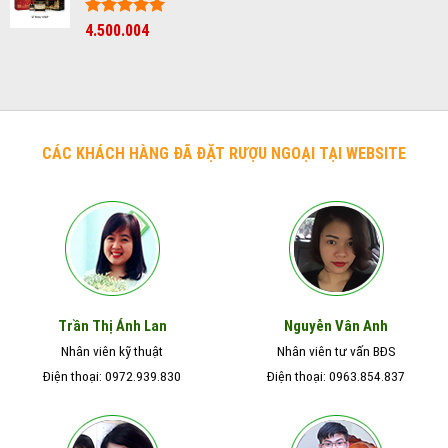
750.000₫.
là:
550.000₫.
Được xếp
4.500.004
hạng
5
5
sao
CÁC KHÁCH HÀNG ĐÃ ĐẶT RƯỢU NGOẠI TẠI WEBSITE
Nguyễn Vân Anh
Trần Thị Ánh Lan
Nhân viên kỹ thuật
Nhân viên tư vấn BĐS
Điện thoại: 0972.939.830
Điện thoại: 0963.854.837