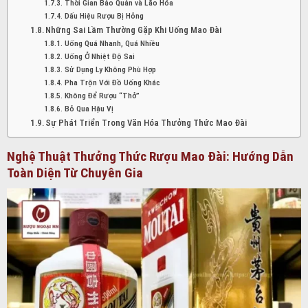
Thời Gian Bảo Quản và Lão Hóa
Dấu Hiệu Rượu Bị Hỏng
Những Sai Lầm Thường Gặp Khi Uống Mao Đài
Uống Quá Nhanh, Quá Nhiều
Uống Ở Nhiệt Độ Sai
Sử Dụng Ly Không Phù Hợp
Pha Trộn Với Đồ Uống Khác
Không Để Rượu “Thở”
Bỏ Qua Hậu Vị
Sự Phát Triển Trong Văn Hóa Thưởng Thức Mao Đài
Nghệ Thuật Thưởng Thức Rượu Mao Đài: Hướng Dẫn
Toàn Diện Từ Chuyên Gia