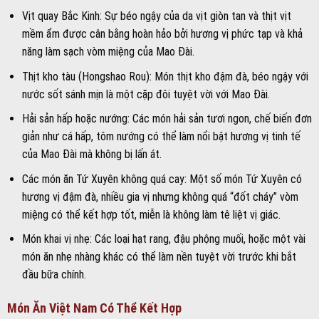
Vịt quay Bắc Kinh: Sự béo ngậy của da vịt giòn tan và thịt vịt
mềm ẩm được cân bằng hoàn hảo bởi hương vị phức tạp và khả
năng làm sạch vòm miệng của Mao Đài.
Thịt kho tàu (Hongshao Rou): Món thịt kho đậm đà, béo ngậy với
nước sốt sánh mịn là một cặp đôi tuyệt vời với Mao Đài.
Hải sản hấp hoặc nướng: Các món hải sản tươi ngon, chế biến đơn
giản như cá hấp, tôm nướng có thể làm nổi bật hương vị tinh tế
của Mao Đài mà không bị lấn át.
Các món ăn Tứ Xuyên không quá cay: Một số món Tứ Xuyên có
hương vị đậm đà, nhiều gia vị nhưng không quá “đốt cháy” vòm
miệng có thể kết hợp tốt, miễn là không làm tê liệt vị giác.
Món khai vị nhẹ: Các loại hạt rang, đậu phộng muối, hoặc một vài
món ăn nhẹ nhàng khác có thể làm nền tuyệt vời trước khi bắt
đầu bữa chính.
Món Ăn Việt Nam Có Thể Kết Hợp