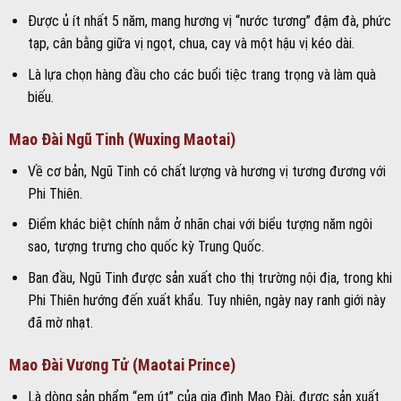
Được ủ ít nhất 5 năm, mang hương vị “nước tương” đậm đà, phức
tạp, cân bằng giữa vị ngọt, chua, cay và một hậu vị kéo dài.
Là lựa chọn hàng đầu cho các buổi tiệc trang trọng và làm quà
biếu.
Mao Đài Ngũ Tinh (Wuxing Maotai)
Về cơ bản, Ngũ Tinh có chất lượng và hương vị tương đương với
Phi Thiên.
Điểm khác biệt chính nằm ở nhãn chai với biểu tượng năm ngôi
sao, tượng trưng cho quốc kỳ Trung Quốc.
Ban đầu, Ngũ Tinh được sản xuất cho thị trường nội địa, trong khi
Phi Thiên hướng đến xuất khẩu. Tuy nhiên, ngày nay ranh giới này
đã mờ nhạt.
Mao Đài Vương Tử (Maotai Prince)
Là dòng sản phẩm “em út” của gia đình Mao Đài, được sản xuất