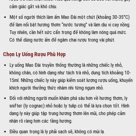
cảm giác gắt và khó chịu.
Một số người thích làm ấm Mao Đài một chút (khoảng 30-35°C)
để làm nổi bật hương thơm “nước tương” và làm dịu vị cay nồng.
Tuy nhiên, cần hết sức cẩn trọng để không làm nóng quá mức.
Có thể dùng nước ấm để ngâm chai rượu trong vài phút.
Chọn Ly Uống Rượu Phù Hợp
Ly uống Mao Đài truyền thống thường là những chiếc ly nhỏ,
không chân, có hình dạng như tách trà nhỏ, dung tích khoảng 10-
15ml. Những chiếc ly này giúp kiểm soát lượng rượu uống, khuyến
khích người thưởng thức nhâm nhi từng ngụm nhỏ.
Đối với những người muốn khám phá sâu hơn về hương thơm, ly
snifter (ly cognac) nhỏ hoặc ly tulip có thể là lựa chọn tốt. Hình
dạng ly này giúp tập trung hương thơm lên mũi, cho phép cảm
nhận rõ ràng hơn các tầng hương.
Điều quan trọng là ly phải sạch sẽ, không có mùi lạ.