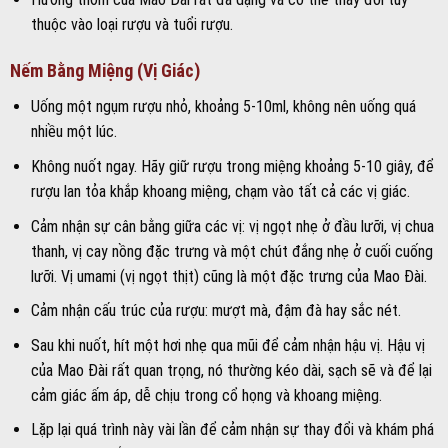
thuộc vào loại rượu và tuổi rượu.
Nếm Bằng Miệng (Vị Giác)
Uống một ngụm rượu nhỏ, khoảng 5-10ml, không nên uống quá
nhiều một lúc.
Không nuốt ngay. Hãy giữ rượu trong miệng khoảng 5-10 giây, để
rượu lan tỏa khắp khoang miệng, chạm vào tất cả các vị giác.
Cảm nhận sự cân bằng giữa các vị: vị ngọt nhẹ ở đầu lưỡi, vị chua
thanh, vị cay nồng đặc trưng và một chút đắng nhẹ ở cuối cuống
lưỡi. Vị umami (vị ngọt thịt) cũng là một đặc trưng của Mao Đài.
Cảm nhận cấu trúc của rượu: mượt mà, đậm đà hay sắc nét.
Sau khi nuốt, hít một hơi nhẹ qua mũi để cảm nhận hậu vị. Hậu vị
của Mao Đài rất quan trọng, nó thường kéo dài, sạch sẽ và để lại
cảm giác ấm áp, dễ chịu trong cổ họng và khoang miệng.
Lặp lại quá trình này vài lần để cảm nhận sự thay đổi và khám phá