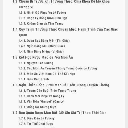
Chuẩn Bị Trước Khi Thưởng Thức: Chìa Khóa Để Mở Khóa
Hương Vị
Nhiệt Độ Phục Vụ Lý Tưởng
Chọn Ly Uống Rượu Phù Hợp
Không Gian và Tâm Trạng
Quy Trình Thưởng Thức Chuẩn Mực: Hành Trình Của Các Giác
Quan
Quan Sát Bằng Mắt (Thị Giác)
Ngửi Bằng Mũi (Khứu Giác)
Nếm Bằng Miệng (Vị Giác)
Kết Hợp Rượu Mao Đài Với Món Ăn
Nguyên Tắc Chung
Các Món Ăn Truyền Thống Trung Quốc Lý Tưởng
Món Ăn Việt Nam Có Thể Kết Hợp
Điều Cần Tránh
Nghi Thức Uống Rượu Mao Đài: Tôn Trọng Truyền Thống
Trong Các Buổi Tiệc Trang Trọng
Cách Mời Rượu và Nâng Ly
Văn Hóa “Ganbei” (Cạn Ly)
Uống Có Chừng Mực
Bảo Quản Rượu Mao Đài: Giữ Gìn Giá Trị Theo Thời Gian
Điều Kiện Lý Tưởng
Tư Thế Chai Rượu