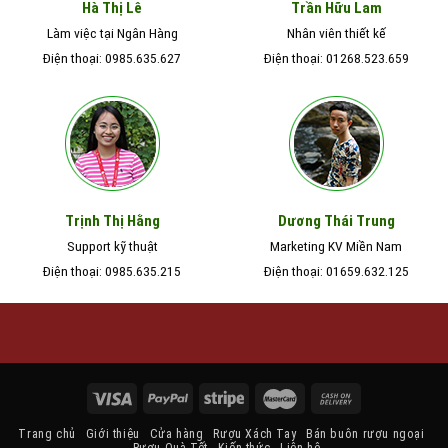
Hà Thị Lê
Trần Hữu Lam
Làm việc tại Ngân Hàng
Nhân viên thiết kế
Điện thoại: 0985.635.627
Điện thoại: 01268.523.659
Trịnh Thị Hằng
Dương Thái Trung
Support kỹ thuật
Marketing KV Miền Nam
Điện thoại: 0985.635.215
Điện thoại: 01659.632.125
Trang chủ
Giới thiệu
Cửa hàng
Rượu Xách Tay
Bán buôn rượu ngoại
Rượu Quà Tết
Kiến thức
Liên hệ