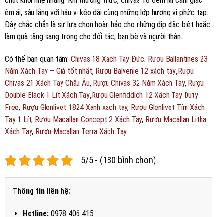
chút khói nhẹ nhàng. Khi thưởng thức, Chivas 18 đem lại cảm giác
êm ái, sâu lắng với hậu vị kéo dài cùng những lớp hương vị phức tạp.
Đây chắc chắn là sự lựa chọn hoàn hảo cho những dịp đặc biệt hoặc
làm quà tặng sang trọng cho đối tác, bạn bè và người thân.
Có thể bạn quan tâm:
Chivas 18 Xách Tay Đức
,
Rượu Ballantines 23
Năm Xách Tay – Giá tốt nhất
,
Rượu Balvenie 12 xách tay
,
Rượu
Chivas 21 Xách Tay Châu Âu
,
Rượu Chivas 32 Năm Xách Tay
,
Rượu
Double Black 1 Lít Xách Tay
,
Rượu Glenfiddich 12 Xách Tay Duty
Free
,
Rượu Glenlivet 1824 Xanh xách tay
,
Rượu Glenlivet Tím Xách
Tay 1 Lít
,
Rượu Macallan Concept 2 Xách Tay
,
Rượu Macallan Litha
Xách Tay
,
Rượu Macallan Terra Xách Tay
5/5 - (180 bình chọn)
Thông tin liên hệ:
Hotline:
0978 406 415