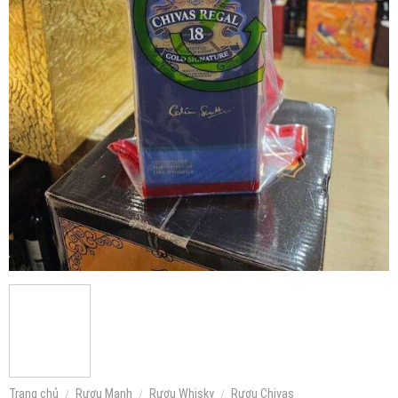
Trang chủ
/
Rượu Mạnh
/
Rượu Whisky
/
Rượu Chivas