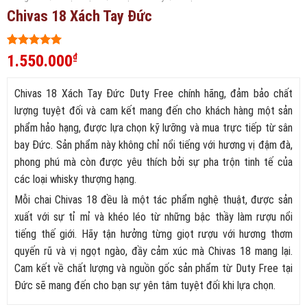
Chivas 18 Xách Tay Đức
5
180
trên 5
1.550.000
₫
dựa trên
đánh giá
Chivas 18 Xách Tay Đức Duty Free chính hãng, đảm bảo chất
lượng tuyệt đối và cam kết mang đến cho khách hàng một sản
phẩm hảo hạng, được lựa chọn kỹ lưỡng và mua trực tiếp từ sân
bay Đức. Sản phẩm này không chỉ nổi tiếng với hương vị đậm đà,
phong phú mà còn được yêu thích bởi sự pha trộn tinh tế của
các loại whisky thượng hạng.
Mỗi chai Chivas 18 đều là một tác phẩm nghệ thuật, được sản
xuất với sự tỉ mỉ và khéo léo từ những bậc thầy làm rượu nổi
tiếng thế giới. Hãy tận hưởng từng giọt rượu với hương thơm
quyến rũ và vị ngọt ngào, đầy cảm xúc mà Chivas 18 mang lại.
Cam kết về chất lượng và nguồn gốc sản phẩm từ Duty Free tại
Đức sẽ mang đến cho bạn sự yên tâm tuyệt đối khi lựa chọn.