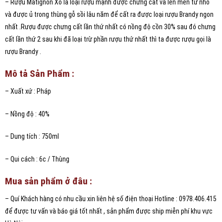
– Rượu Matignon Xo là loại rượu mạnh được chưng cất và lên men từ nho
và được ủ trong thùng gỗ sồi lâu năm để cất ra được loại rượu Brandy ngon
nhất .Rượu được chưng cất lần thứ nhất có nồng độ cồn 30% sau đó chưng
cất lần thứ 2 sau khi đã loại trừ phần rượu thứ nhất thì ta được rượu gọi là
rượu Brandy .
Mô tả Sản Phẩm :
– Xuất xứ : Pháp
– Nồng độ : 40%
– Dung tích : 750ml
– Qui cách : 6c / Thùng
Mua sản phẩm ở đâu :
– Quí Khách hàng có nhu cầu xin liên hệ số điện thoại Hotline : 0978.406.415
để được tư vấn và báo giá tốt nhất , sản phẩm được ship miễn phí khu vực