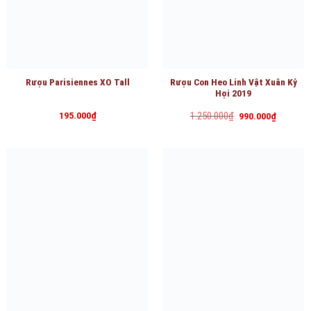
Rượu Parisiennes XO Tall
Rượu Con Heo Linh Vật Xuân Kỷ
Hợi 2019
Giá
Giá
195.000
₫
1.250.000
₫
990.000
₫
gốc
hiện
là:
tại
1.250.000₫.
là:
990.000₫