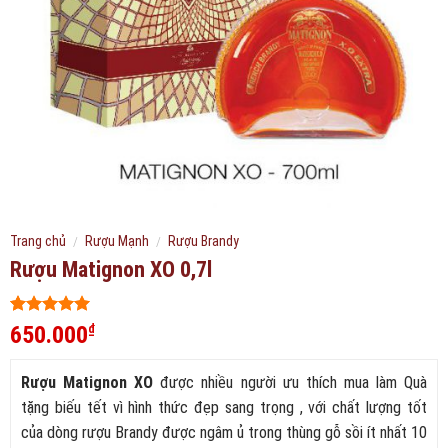
Trang chủ
/
Rượu Mạnh
/
Rượu Brandy
Rượu Matignon XO 0,7l
5
488
trên 5
650.000
₫
dựa trên
đánh giá
Rượu Matignon XO
được nhiều người ưu thích mua làm Quà
tặng biếu tết vì hình thức đẹp sang trọng , với chất lượng tốt
của dòng rượu Brandy được ngâm ủ trong thùng gỗ sồi ít nhất 10