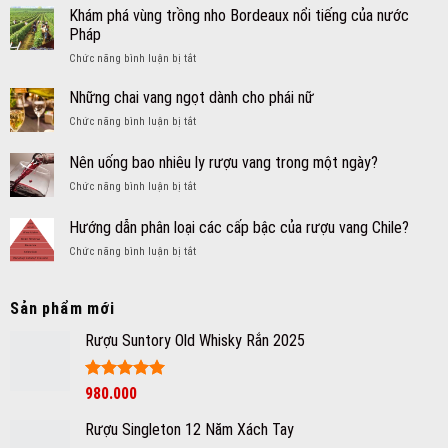
thức
Khám phá vùng trồng nho Bordeaux nổi tiếng của nước
chế
Pháp
biến
ở
Chức năng bình luận bị tắt
món
Khám
ăn
phá
ngon
Những chai vang ngọt dành cho phái nữ
vùng
từ
ở
Chức năng bình luận bị tắt
trồng
rượu
Những
nho
vang
chai
Nên uống bao nhiêu ly rượu vang trong một ngày?
Bordeaux
hấp
vang
nổi
dẫn
ở
Chức năng bình luận bị tắt
ngọt
tiếng
Nên
dành
của
uống
cho
Hướng dẫn phân loại các cấp bậc của rượu vang Chile?
nước
bao
phái
Pháp
ở
Chức năng bình luận bị tắt
nhiêu
nữ
Hướng
ly
dẫn
rượu
phân
vang
Sản phẩm mới
loại
trong
các
Rượu Suntory Old Whisky Rắn 2025
một
cấp
ngày?
bậc
của
Được xếp
980.000
rượu
hạng
5
5
vang
sao
Rượu Singleton 12 Năm Xách Tay
Chile?