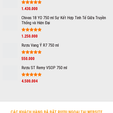
Được xếp
1.430.000
hạng
5
5
sao
Chivas 18 YO 750 ml Sự Kết Hợp Tinh Tế Giữa Truyền
Thống và Hiện Đại
Được xếp
1.250.000
hạng
5
5
sao
Rượu Vang Ý R7 750 ml
Giá
Được xếp
Giá
550.000
hạng
5
5
gốc
hiện
sao
Rượu ST Remy VSOP 750 ml
là:
tại
750.000₫.
là:
550.000₫.
Được xếp
4.500.004
hạng
5
5
sao
CÁC KHÁCH HÀNG ĐÃ ĐẶT RƯỢU NGOẠI TẠI WEBSITE