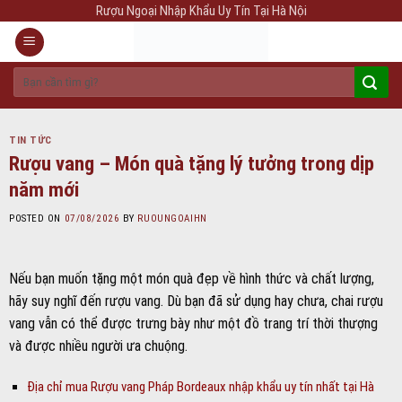
Skip
Rượu Ngoại Nhập Khẩu Uy Tín Tại Hà Nội
to
content
Tìm
kiếm:
TIN TỨC
Rượu vang – Món quà tặng lý tưởng trong dịp
năm mới
POSTED ON
07/08/2026
BY
RUOUNGOAIHN
Nếu bạn muốn tặng một món quà đẹp về hình thức và chất lượng,
hãy suy nghĩ đến rượu vang. Dù bạn đã sử dụng hay chưa, chai rượu
vang vẫn có thể được trưng bày như một đồ trang trí thời thượng
và được nhiều người ưa chuộng.
Địa chỉ mua Rượu vang Pháp Bordeaux nhập khẩu uy tín nhất tại Hà