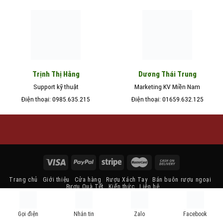
Trịnh Thị Hằng
Dương Thái Trung
Support kỹ thuật
Marketing KV Miền Nam
Điện thoại: 0985.635.215
Điện thoại: 01659.632.125
Trang chủ
Giới thiệu
Cửa hàng
Rượu Xách Tay
Bán buôn rượu ngoại
Rượu Quà Tết
Kiến thức
Liên hệ
Copyright 2026 ©
ruoungoaihn.com
| Thiết kế và duy trì bởi
Rượu Ngoại
Chính Hãng
Gọi điện
Nhắn tin
Zalo
Facebook