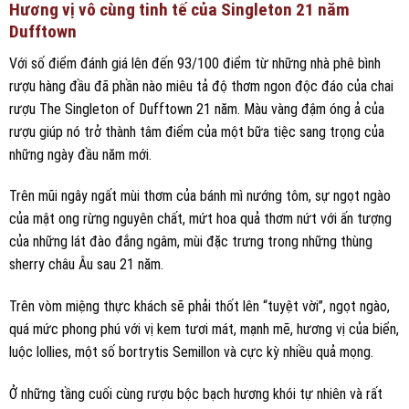
Hương vị vô cùng tinh tế của Singleton 21 năm
Dufftown
Với số điểm đánh giá lên đến 93/100 điểm từ những nhà phê bình
rượu hàng đầu đã phần nào miêu tả độ thơm ngon độc đáo của chai
rượu The Singleton of Dufftown 21 năm. Màu vàng đậm óng ả của
rượu giúp nó trở thành tâm điểm của một bữa tiệc sang trọng của
những ngày đầu năm mới.
Trên mũi ngây ngất mùi thơm của bánh mì nướng tôm, sự ngọt ngào
của mật ong rừng nguyên chất, mứt hoa quả thơm nứt với ấn tượng
của những lát đào đắng ngâm, mùi đặc trưng trong những thùng
sherry châu Âu sau 21 năm.
Trên vòm miệng thực khách sẽ phải thốt lên “tuyệt vời”, ngọt ngào,
quá mức phong phú với vị kem tươi mát, mạnh mẽ, hương vị của biển,
luộc lollies, một số bortrytis Semillon và cực kỳ nhiều quả mọng.
Ở những tầng cuối cùng rượu bộc bạch hương khói tự nhiên và rất