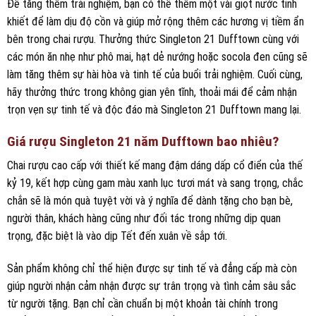
Để tăng thêm trải nghiệm, bạn có thể thêm một vài giọt nước tinh
khiết để làm dịu độ cồn và giúp mở rộng thêm các hương vị tiềm ẩn
bên trong chai rượu. Thưởng thức Singleton 21 Dufftown cùng với
các món ăn nhẹ như phô mai, hạt dẻ nướng hoặc socola đen cũng sẽ
làm tăng thêm sự hài hòa và tinh tế của buổi trải nghiệm. Cuối cùng,
hãy thưởng thức trong không gian yên tĩnh, thoải mái để cảm nhận
trọn vẹn sự tinh tế và độc đáo mà Singleton 21 Dufftown mang lại.
Giá rượu Singleton 21 năm Dufftown bao nhiêu?
Chai rượu cao cấp với thiết kế mang đậm dáng dấp cổ điển của thế
kỷ 19, kết hợp cùng gam màu xanh lục tươi mát và sang trọng, chắc
chắn sẽ là món quà tuyệt vời và ý nghĩa để dành tặng cho bạn bè,
người thân, khách hàng cũng như đối tác trong những dịp quan
trọng, đặc biệt là vào dịp Tết đến xuân về sắp tới.
Sản phẩm không chỉ thể hiện được sự tinh tế và đẳng cấp mà còn
giúp người nhận cảm nhận được sự trân trọng và tình cảm sâu sắc
từ người tặng. Bạn chỉ cần chuẩn bị một khoản tài chính trong