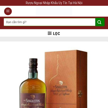
Skip
Rượu Ngoại Nhập Khẩu Uy Tín Tại Hà Nội
to
content
Tìm
kiếm:
LỌC