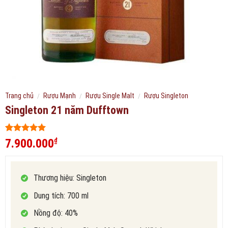
Trang chủ
/
Rượu Mạnh
/
Rượu Single Malt
/
Rượu Singleton
Singleton 21 năm Dufftown
5
238
trên 5
7.900.000
₫
dựa trên
đánh giá
Thương hiệu: Singleton
Dung tích: 700 ml
Nồng độ: 40%