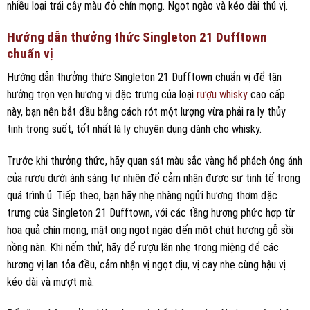
nhiều loại trái cây màu đỏ chín mọng. Ngọt ngào và kéo dài thú vị.
Hướng dẫn thưởng thức Singleton 21 Dufftown
chuẩn vị
Hướng dẫn thưởng thức Singleton 21 Dufftown chuẩn vị để tận
hưởng trọn vẹn hương vị đặc trưng của loại
rượu whisky
cao cấp
này, bạn nên bắt đầu bằng cách rót một lượng vừa phải ra ly thủy
tinh trong suốt, tốt nhất là ly chuyên dụng dành cho whisky.
Trước khi thưởng thức, hãy quan sát màu sắc vàng hổ phách óng ánh
của rượu dưới ánh sáng tự nhiên để cảm nhận được sự tinh tế trong
quá trình ủ. Tiếp theo, bạn hãy nhẹ nhàng ngửi hương thơm đặc
trưng của Singleton 21 Dufftown, với các tầng hương phức hợp từ
hoa quả chín mọng, mật ong ngọt ngào đến một chút hương gỗ sồi
nồng nàn. Khi nếm thử, hãy để rượu lăn nhẹ trong miệng để các
hương vị lan tỏa đều, cảm nhận vị ngọt dịu, vị cay nhẹ cùng hậu vị
kéo dài và mượt mà.