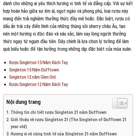
dành cho những ai yêu thích hương vị tinh tế và đẳng cấp. Với sự kết
hợp hoàn hảo giữa sự êm ái, ngọt ngào và phong phú, loại rượu này
mang đến trải nghiệm thưởng thức đầy mê hoặc. Đặc biệt, rượu có
dấu ấn trái cây điển hình của những thùng sồi sherry châu Âu, tạo
nên một hương vị độc đáo và sâu sắc, làm say lòng người thưởng
thức ngay từ ngụm đầu tiên. Đây chính là lựa chọn lý tưởng để làm
quà biếu hoặc để tận hưởng trong những dịp đặc biệt của mùa xuân.
Rượu Singleton 15 Năm Xách Tay
Singleton 15 Năm Dufftown
Singleton 12 năm Glen Ord
Rượu Singleton 12 Năm Xách Tay
Nội dung trang
Thông tin chi tiết rượu Singleton 21 năm Dufftown
Giới thiệu về rượu Singleton 21 (The Singleton of Dufftown 21
year old)
Hương vị vô cùng tinh tế của Singleton 21 năm Dufftown