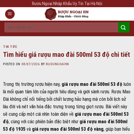
Skip
Rượu Ngoại Nhập Khẩu Uy Tín Tại Hà Nội
to
content
Tìm
kiếm:
TIN TỨC
Tìm hiểu giá rượu mao đài 500ml 53 độ chi tiết
POSTED ON
08/07/2026
BY
RUOUNGOAIHN
Trong thị trường rượu hiện nay,
giá rượu mao đài 500ml 53 độ
luôn
là mối quan tâm lớn của người tiêu dùng và giới sành rượu. Rượu Mao
Đài không chỉ nổi tiếng bởi chất lượng hảo hạng mà còn bởi lịch sử
lâu đời và nét văn hóa đặc trưng trong từng giọt rượu. Bài viết này
sẽ cung cấp một cái nhìn toàn diện về
giá rượu mao đài 500ml 53
độ
, cùng với các phiên bản đặc biệt như
giá rượu mao đài 500ml
53 độ 1935
và
giá rượu mao đài 500ml 53 độ vàng
, giúp bạn hiểu