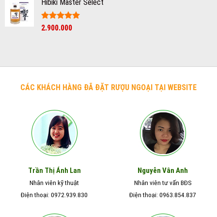
Hibiki Master Select
Được xếp
2.900.000
hạng
5
5
sao
CÁC KHÁCH HÀNG ĐÃ ĐẶT RƯỢU NGOẠI TẠI WEBSITE
Nguyễn Vân Anh
Trần Thị Ánh Lan
Nhân viên kỹ thuật
Nhân viên tư vấn BĐS
Điện thoại: 0972.939.830
Điện thoại: 0963.854.837