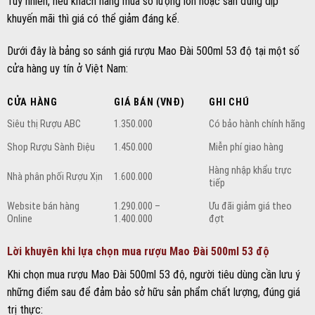
Tuy nhiên, nếu khách hàng mua số lượng lớn hoặc săn đúng dịp
khuyến mãi thì giá có thể giảm đáng kể.
Dưới đây là bảng so sánh giá rượu Mao Đài 500ml 53 độ tại một số
cửa hàng uy tín ở Việt Nam:
CỬA HÀNG
GIÁ BÁN (VNĐ)
GHI CHÚ
Siêu thị Rượu ABC
1.350.000
Có bảo hành chính hãng
Shop Rượu Sành Điệu
1.450.000
Miễn phí giao hàng
Hàng nhập khẩu trực
Nhà phân phối Rượu Xịn
1.600.000
tiếp
Website bán hàng
1.290.000 –
Ưu đãi giảm giá theo
Online
1.400.000
đợt
Lời khuyên khi lựa chọn mua rượu Mao Đài 500ml 53 độ
Khi chọn mua rượu Mao Đài 500ml 53 độ, người tiêu dùng cần lưu ý
những điểm sau để đảm bảo sở hữu sản phẩm chất lượng, đúng giá
trị thực: