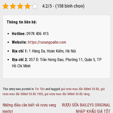
4.2/5 - (158 bình chọn)
Thông tin liên hệ:
Hotline:
0978 406 415
Website:
https://ruoungoaihn.com
Địa chỉ 1:
1 Hàng Da, Hoàn Kiếm, Hà Nội
Địa chỉ 2:
357 Đ. Trần Hưng Đạo, Phường 11, Quận 5, TP
Hồ Chí Minh
This entry was posted in
Tin Tức
and tagged
giá rượu mao đài 500ml 53 độ
,
giá
rượu mao đài 500ml 53 độ 1935
,
giá rượu mao đài 500ml 53 độ vàng
.
Những điều cần biết về rượu vang
RƯỢU SỮA BAILEYS ORIGINAL
merlot
NHẬP KHẨU GIÁ TỐT