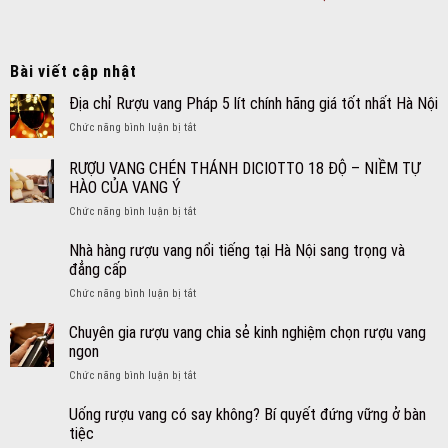
Bài viết cập nhật
Địa chỉ Rượu vang Pháp 5 lít chính hãng giá tốt nhất Hà Nội
ở
Chức năng bình luận bị tắt
Địa
chỉ
RƯỢU VANG CHÉN THÁNH DICIOTTO 18 ĐỘ – NIỀM TỰ
Rượu
HÀO CỦA VANG Ý
vang
ở
Chức năng bình luận bị tắt
Pháp
RƯỢU
5
VANG
lít
Nhà hàng rượu vang nổi tiếng tại Hà Nội sang trọng và
CHÉN
chính
đẳng cấp
THÁNH
hãng
ở
Chức năng bình luận bị tắt
DICIOTTO
giá
Nhà
18
tốt
hàng
Chuyên gia rượu vang chia sẻ kinh nghiệm chọn rượu vang
ĐỘ
nhất
rượu
–
Hà
ngon
vang
NIỀM
Nội
ở
Chức năng bình luận bị tắt
nổi
TỰ
Chuyên
tiếng
HÀO
gia
Uống rượu vang có say không? Bí quyết đứng vững ở bàn
tại
CỦA
rượu
Hà
tiệc
VANG
vang
Nội