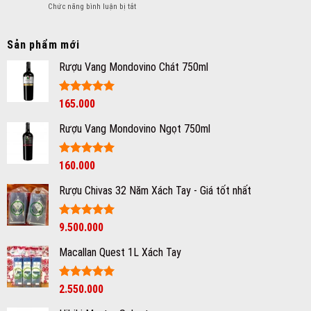
Ý
ở
Chức năng bình luận bị tắt
chia
sang
Uống
sẻ
trọng
rượu
kinh
và
vang
Sản phẩm mới
nghiệm
đẳng
có
chọn
cấp
Rượu Vang Mondovino Chát 750ml
say
rượu
không?
vang
Bí
ngon
quyết
Được xếp
165.000
hạng
5
5
đứng
sao
vững
Rượu Vang Mondovino Ngọt 750ml
ở
bàn
tiệc
Giá
Được xếp
Giá
160.000
hạng
5
5
gốc
hiện
sao
Rượu Chivas 32 Năm Xách Tay - Giá tốt nhất
là:
tại
180.000₫.
là:
160.000₫.
Được xếp
9.500.000
hạng
5
5
sao
Macallan Quest 1L Xách Tay
Được xếp
2.550.000
hạng
5
5
sao