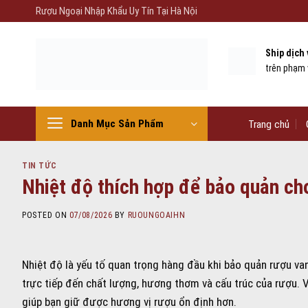
Skip
Rượu Ngoại Nhập Khẩu Uy Tín Tại Hà Nội
to
content
Ship dịch
trên phạm 
Danh Mục Sản Phẩm
Trang chủ
TIN TỨC
Nhiệt độ thích hợp để bảo quản cho
POSTED ON
07/08/2026
BY
RUOUNGOAIHN
Nhiệt độ là yếu tố quan trọng hàng đầu khi bảo quản rượu vang
trực tiếp đến chất lượng, hương thơm và cấu trúc của rượu. V
giúp bạn giữ được hương vị rượu ổn định hơn.