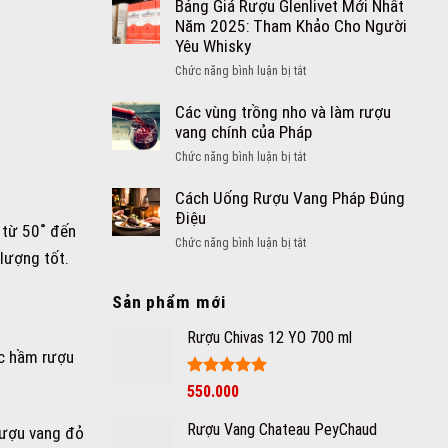
rượu
Bảng Giá Rượu Glenlivet Mới Nhất
trình
vang
Năm 2025: Tham Khảo Cho Người
sản
vào
Yêu Whisky
xuất
lúc
rượu
ở
Chức năng bình luận bị tắt
nào
vang
Bảng
thì
trắng
Giá
Các vùng trồng nho và làm rượu
tốt
như
Rượu
vang chính của Pháp
cho
thế
Glenlivet
sức
ở
Chức năng bình luận bị tắt
nào
Mới
khỏe
Các
Nhất
nhất?
vùng
Cách Uống Rượu Vang Pháp Đúng
Năm
trồng
Điệu
2025:
 từ 50˚ đến
nho
Tham
ở
Chức năng bình luận bị tắt
và
lượng tốt.
Khảo
Cách
làm
Cho
Uống
rượu
Người
Sản phẩm mới
Rượu
vang
Yêu
Vang
chính
Rượu Chivas 12 YO 700 ml
Whisky
Pháp
của
ác hầm rượu
Đúng
Pháp
Điệu
Được xếp
550.000
hạng
5
5
sao
Rượu Vang Chateau PeyChaud
rượu vang đỏ