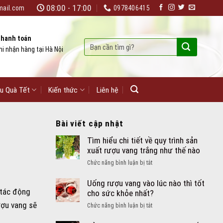
08:00 - 17:00
mail.com
0978406415
hanh toán
Tìm
hi nhận hàng tại Hà Nội
kiếm:
u Quà Tết
Kiến thức
Liên hệ
Bài viết cập nhật
Tìm hiểu chi tiết về quy trình sản
xuất rượu vang trắng như thế nào
ở
Chức năng bình luận bị tắt
Tìm
hiểu
Uống rượu vang vào lúc nào thì tốt
 tác động
chi
cho sức khỏe nhất?
tiết
ượu vang sẽ
ở
Chức năng bình luận bị tắt
về
Uống
quy