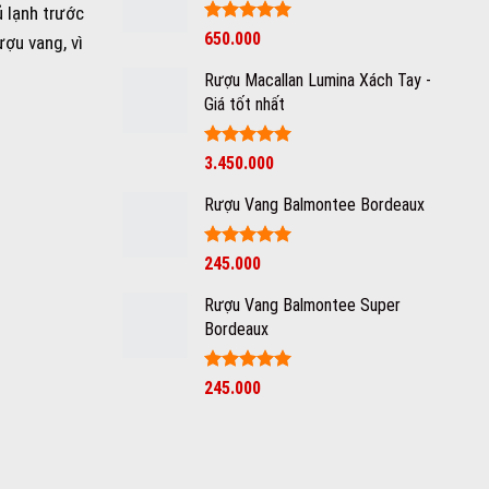
ủ lạnh trước
Được xếp
650.000
ợu vang, vì
hạng
5
5
sao
Rượu Macallan Lumina Xách Tay -
Giá tốt nhất
Được xếp
3.450.000
hạng
5
5
sao
Rượu Vang Balmontee Bordeaux
Được xếp
245.000
hạng
5
5
sao
Rượu Vang Balmontee Super
Bordeaux
Giá
Được xếp
Giá
245.000
hạng
5
5
gốc
hiện
sao
là:
tại
350.000₫.
là:
245.000₫.