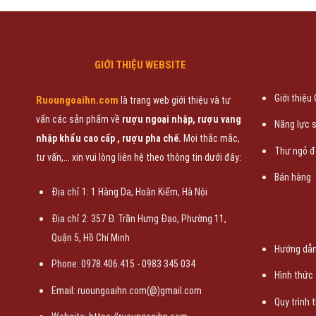
GIỚI THIỆU WEBSITE
Giới thiệu
Ruoungoaihn.com
là trang web giới thiệu và tư
vấn các sản phẩm về
rượu ngoại nhập, rượu vang
Năng lực 
nhập khẩu cao cấp , rượu pha chế.
Mọi thắc mắc,
Thư ngỏ đ
tư vấn,... xin vui lòng liên hệ theo thông tin dưới đây:
Bán hàng
Địa chỉ 1: 1 Hàng Da, Hoàn Kiếm, Hà Nội
Địa chỉ 2: 357 Đ. Trần Hưng Đạo, Phường 11,
Quận 5, Hồ Chí Minh
Hướng dẫn
Phone: 0978.406.415 - 0983 345 034
Hình thức
Email: ruoungoaihn.com(@)gmail.com
Quy trình 