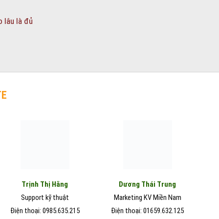
o lâu là đủ
TE
Trịnh Thị Hằng
Dương Thái Trung
Support kỹ thuật
Marketing KV Miền Nam
Điện thoại: 0985.635.215
Điện thoại: 01659.632.125