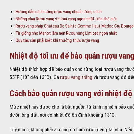
Hướng dẫn cách uống rượu vang chuẩn đúng cách
Những chai Rượu vang ý F loại vang ngon nhất trên thế giới
Rượu vang pháp Chateau De Sainte Gemme Haut Medoc Cru Bourgeo
Từ giống nho Merlot làm nên Rượu vang Limited ngon nhất
Quy tắc cần phải biết khi thưởng thức rượu vang
Nhiệt độ tối ưu để bảo quản rượu van
Nhiệt độ thích hợp để bảo quản cho từng loại rượu vang thườ
55˚F (10˚ đến 13˚C). Cả
rượu vang trắng
và rượu vang đỏ đều
Cách bảo quản rượu vang với nhiệt độ
Mức nhiệt này được cho là bắt nguồn từ kinh nghiệm bảo quả
dưới lòng đất, nơi có nhiệt độ ổn định khoảng 13˚C.
Tuy nhiên, không phải ai cũng có hầm rượu riêng tại nhà. Nế