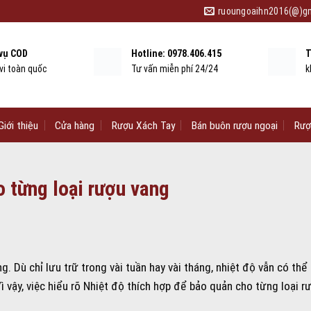
ruoungoaihn2016(@)g
 vụ COD
Hotline: 0978.406.415
T
vi toàn quốc
Tư vấn miễn phí 24/24
k
Giới thiệu
Cửa hàng
Rượu Xách Tay
Bán buôn rượu ngoại
Rượ
 từng loại rượu vang
. Dù chỉ lưu trữ trong vài tuần hay vài tháng, nhiệt độ vẫn có thể
ì vậy, việc hiểu rõ Nhiệt độ thích hợp để bảo quản cho từng loại r