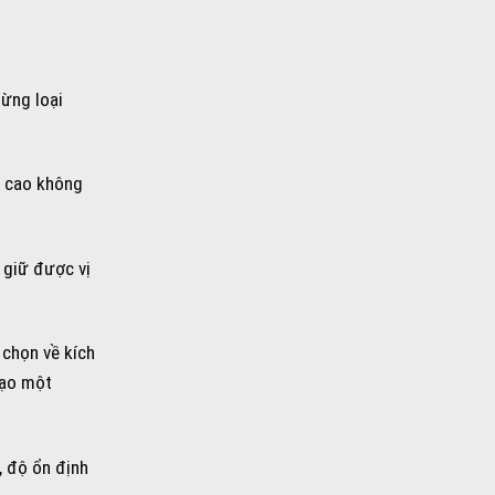
từng loại
á cao không
 giữ được vị
 chọn về kích
tạo một
, độ ổn định