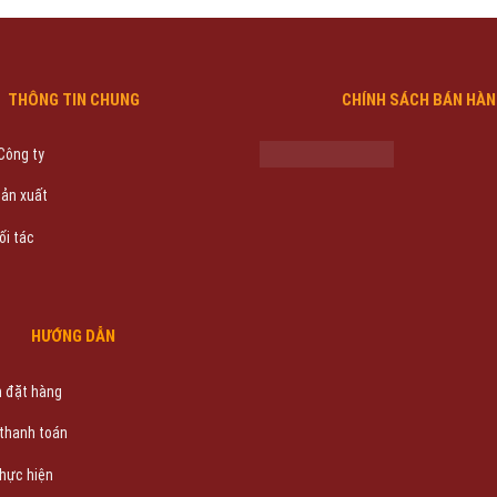
THÔNG TIN CHUNG
CHÍNH SÁCH BÁN HÀ
 Công ty
sản xuất
ối tác
HƯỚNG DẪN
 đặt hàng
 thanh toán
thực hiện