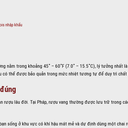
is nhập khẩu
g
ng nằm trong khoảng 45˚ – 60˚F (7.0˚ – 15.5˚C), lý tưởng nhất là
 có thể được bảo quản trong mức nhiệt tương tự để duy trì chất 
 đúng
n rượu lâu đời. Tại Pháp, rượu vang thường được lưu trữ trong c
u bạn sống ở khu vực có khí hậu mát mẻ và dự định dùng một chai 