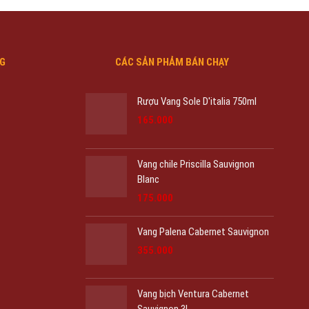
NG
CÁC SẢN PHẢM BÁN CHẠY
Rượu Vang Sole D'italia 750ml
Giá
Giá
165.000
gốc
hiện
là:
tại
175.000₫.
là:
Vang chile Priscilla Sauvignon
165.000₫.
Blanc
Giá
Giá
175.000
gốc
hiện
là:
tại
Vang Palena Cabernet Sauvignon
215.000₫.
là:
Giá
Giá
175.000₫.
355.000
gốc
hiện
là:
tại
425.000₫.
là:
Vang bịch Ventura Cabernet
355.000₫.