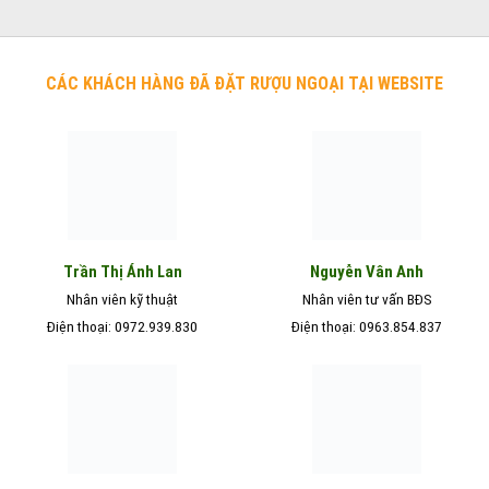
350.000₫.
là:
245.000₫.
CÁC KHÁCH HÀNG ĐÃ ĐẶT RƯỢU NGOẠI TẠI WEBSITE
Nguyễn Vân Anh
Trần Thị Ánh Lan
Nhân viên kỹ thuật
Nhân viên tư vấn BĐS
Điện thoại: 0972.939.830
Điện thoại: 0963.854.837