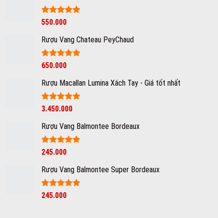
Đúng
của
Whisky
Điệu
Pháp
Được xếp
550.000
hạng
5
5
sao
Rượu Vang Chateau PeyChaud
Được xếp
650.000
hạng
5
5
sao
Rượu Macallan Lumina Xách Tay - Giá tốt nhất
Được xếp
3.450.000
hạng
5
5
sao
Rượu Vang Balmontee Bordeaux
Được xếp
245.000
hạng
5
5
sao
Rượu Vang Balmontee Super Bordeaux
Giá
Được xếp
Giá
245.000
hạng
5
5
gốc
hiện
sao
là:
tại