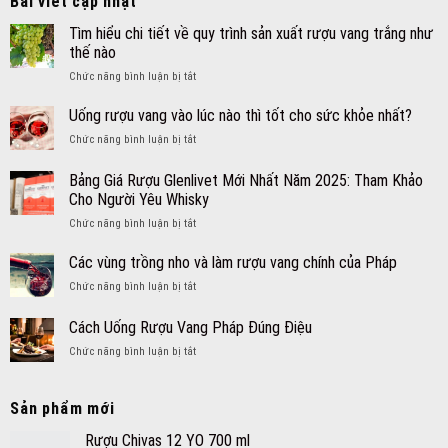
Bài viết cập nhật
Tìm hiểu chi tiết về quy trình sản xuất rượu vang trắng như
thế nào
ở
Chức năng bình luận bị tắt
Tìm
hiểu
Uống rượu vang vào lúc nào thì tốt cho sức khỏe nhất?
chi
ở
Chức năng bình luận bị tắt
tiết
Uống
về
rượu
Bảng Giá Rượu Glenlivet Mới Nhất Năm 2025: Tham Khảo
quy
vang
trình
Cho Người Yêu Whisky
vào
sản
ở
Chức năng bình luận bị tắt
lúc
xuất
Bảng
nào
rượu
Giá
thì
Các vùng trồng nho và làm rượu vang chính của Pháp
vang
Rượu
tốt
trắng
ở
Chức năng bình luận bị tắt
Glenlivet
cho
như
Các
Mới
sức
thế
vùng
Cách Uống Rượu Vang Pháp Đúng Điệu
Nhất
khỏe
nào
trồng
Năm
nhất?
ở
Chức năng bình luận bị tắt
nho
2025:
Cách
và
Tham
Uống
làm
Khảo
Rượu
rượu
Sản phẩm mới
Cho
Vang
vang
Người
Pháp
Rượu Chivas 12 YO 700 ml
chính
Yêu