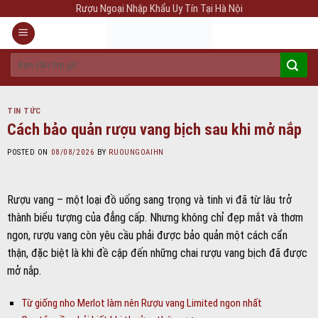
Skip
Rượu Ngoại Nhập Khẩu Uy Tín Tại Hà Nội
to
content
Tìm
kiếm:
TIN TỨC
Cách bảo quản rượu vang bịch sau khi mở nắp
POSTED ON
08/08/2026
BY
RUOUNGOAIHN
Rượu vang – một loại đồ uống sang trọng và tinh vi đã từ lâu trở
thành biểu tượng của đẳng cấp. Nhưng không chỉ đẹp mắt và thơm
ngon, rượu vang còn yêu cầu phải được bảo quản một cách cẩn
thận, đặc biệt là khi đề cập đến những chai rượu vang bịch đã được
mở nắp.
Từ giống nho Merlot làm nên Rượu vang Limited ngon nhất