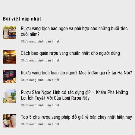
Bài viết cập nhật
Rượu vang bịch nào ngon và phù hợp cho những buổi tiệc
cuối năm?
ở
Chức năng bình luận bị tắt
Rượu
vang
Cách bảo quản rượu vang chuẩn nhất cho người dùng
bịch
ở
Chức năng bình luận bị tắt
nào
Cách
ngon
bảo
Rượu vang bịch loại nào ngon? Mua ở đâu giá rẻ tại Hà Nội?
và
quản
phù
ở
Chức năng bình luận bị tắt
rượu
hợp
Rượu
vang
cho
vang
chuẩn
Rượu Sâm Ngọc Linh có tác dụng gì? – Khám Phá Những
những
bịch
nhất
Lợi Ích Tuyệt Vời Của Loại Rượu Này
buổi
loại
cho
tiệc
ở
Chức năng bình luận bị tắt
nào
người
cuối
Rượu
ngon?
dùng
năm?
Sâm
Mua
Top 5 chai rượu vang pháp đỏ giá rẻ bán chạy nhất hiện nay
Ngọc
ở
ở
Chức năng bình luận bị tắt
Linh
đâu
Top
có
giá
5