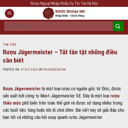
Skip
Rượu Ngoại Nhập Khẩu Uy Tín Tại Hà Nội
to
content
Tìm
kiếm:
TIN TỨC
Rượu Jägermeister – Tất tần tật những điều
cần biết
POSTED ON
31/07/2026
BY
RUOUNGOAIHN
Rượu Jägermeister
là một loại rượu có nguồn gốc từ Đức, được
sản xuất bởi công ty Mast-Jägermeister SE. Đây là một loại
rượu
thảo mộc
phổ biến trên toàn thế giới và được sử dụng nhiều trong
các buổi tiệc tùng hoặc khi đi chơi đêm. Bài viết này sẽ giải đáp cho
bạn tất cả những câu hỏi xoay quanh rượu Jägermeister.