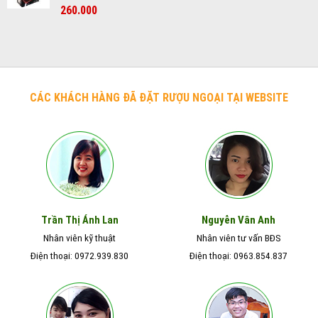
165.000₫.
Được xếp
260.000
hạng
5
5
sao
CÁC KHÁCH HÀNG ĐÃ ĐẶT RƯỢU NGOẠI TẠI WEBSITE
Nguyễn Vân Anh
Trần Thị Ánh Lan
Nhân viên kỹ thuật
Nhân viên tư vấn BĐS
Điện thoại: 0972.939.830
Điện thoại: 0963.854.837