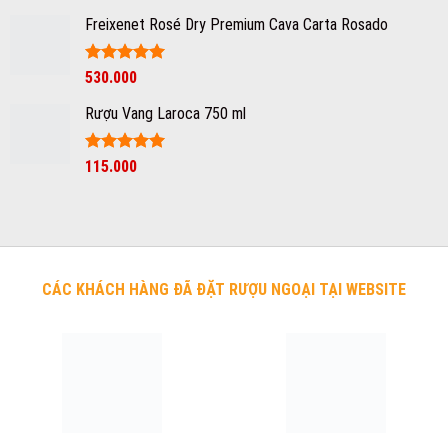
hạng
5
5
sao
Freixenet Rosé Dry Premium Cava Carta Rosado
Được xếp
530.000
hạng
5
5
sao
Rượu Vang Laroca 750 ml
Được xếp
115.000
hạng
5
5
sao
CÁC KHÁCH HÀNG ĐÃ ĐẶT RƯỢU NGOẠI TẠI WEBSITE