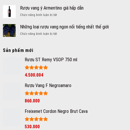
Hương
của
nhất
vị
quy
Rượu vang ý Armentino giá hấp dẫn
Hà
trong
trình
Nội
ở
Chức năng bình luận bị tắt
rượu
sản
Rượu
vang
xuất
vang
đến
Những loại rượu vang ngon nổi tiếng nhất thế giới
rượu
ý
từ
vang
ở
Chức năng bình luận bị tắt
Armentino
đâu?
Những
giá
loại
hấp
rượu
dẫn
Sản phẩm mới
vang
ngon
Rượu ST Remy VSOP 750 ml
nổi
tiếng
nhất
Được xếp
4.500.004
thế
hạng
5
5
giới
sao
Rượu Vang F Negroamaro
Giá
Được xếp
Giá
860.000
hạng
5
5
gốc
hiện
sao
Freixenet Cordon Negro Brut Cava
là:
tại
1.350.000₫.
là:
860.000₫.
Được xếp
530.000