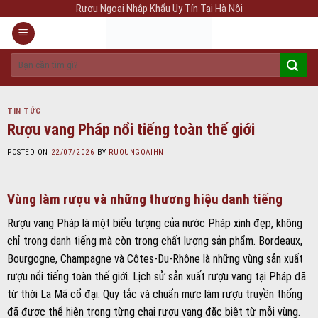
Skip
Rượu Ngoại Nhập Khẩu Uy Tín Tại Hà Nội
to
content
Tìm
kiếm:
TIN TỨC
Rượu vang Pháp nổi tiếng toàn thế giới
POSTED ON
22/07/2026
BY
RUOUNGOAIHN
Vùng làm rượu và những thương hiệu danh tiếng
Rượu vang Pháp là một biểu tượng của nước Pháp xinh đẹp, không
chỉ trong danh tiếng mà còn trong chất lượng sản phẩm. Bordeaux,
Bourgogne, Champagne và Côtes-Du-Rhône là những vùng sản xuất
rượu nổi tiếng toàn thế giới. Lịch sử sản xuất rượu vang tại Pháp đã
từ thời La Mã cổ đại. Quy tắc và chuẩn mực làm rượu truyền thống
đã được thể hiện trong từng chai rượu vang đặc biệt từ mỗi vùng.