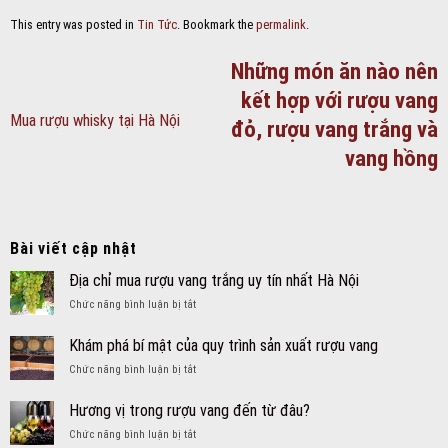
This entry was posted in
Tin Tức
. Bookmark the
permalink
.
Những món ăn nào nên
kết hợp với rượu vang
Mua rượu whisky tại Hà Nội
đỏ, rượu vang trắng và
vang hồng
Bài viết cập nhật
Địa chỉ mua rượu vang trắng uy tín nhất Hà Nội
ở
Chức năng bình luận bị tắt
Địa
chỉ
Khám phá bí mật của quy trình sản xuất rượu vang
mua
ở
Chức năng bình luận bị tắt
rượu
Khám
vang
phá
trắng
Hương vị trong rượu vang đến từ đâu?
bí
uy
ở
Chức năng bình luận bị tắt
mật
tín