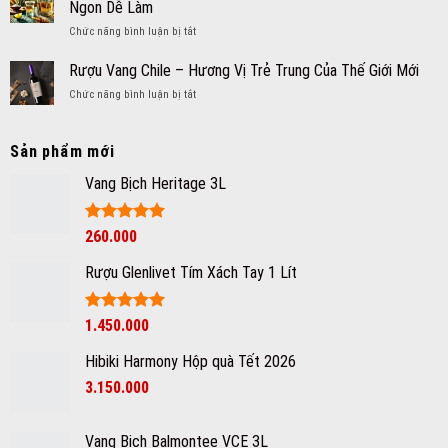
Hà
Ngon Dễ Làm
Rượu
Nội
ở
Chức năng bình luận bị tắt
vang
uy
Khám
bịch
tín,
Phá
Rượu Vang Chile – Hương Vị Trẻ Trung Của Thế Giới Mới
ngon
chính
7
nhập
hãng
ở
Chức năng bình luận bị tắt
Công
khẩu
Rượu
Thức
giá
Vang
Pha
tốt
Chile
Sản phẩm mới
Chế
tại
–
Cocktail
Hà
Hương
Vang Bịch Heritage 3L
Từ
Nội
Vị
Rượu
Trẻ
Tequila
Trung
Được xếp
260.000
Ngon
Của
hạng
5
5
Dễ
Thế
sao
Làm
Rượu Glenlivet Tím Xách Tay 1 Lít
Giới
Mới
Được xếp
1.450.000
hạng
5
5
sao
Hibiki Harmony Hộp quà Tết 2026
3.150.000
Vang Bịch Balmontee VCE 3L