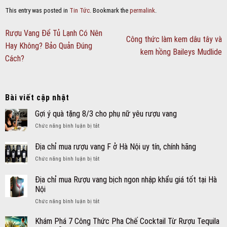
This entry was posted in
Tin Tức
. Bookmark the
permalink
.
Rượu Vang Để Tủ Lạnh Có Nên
Công thức làm kem dâu tây và
Hay Không? Bảo Quản Đúng
kem hồng Baileys Mudlide
Cách?
Bài viết cập nhật
Gợi ý quà tặng 8/3 cho phụ nữ yêu rượu vang
ở
Chức năng bình luận bị tắt
Gợi
ý
Địa chỉ mua rượu vang F ở Hà Nội uy tín, chính hãng
quà
ở
Chức năng bình luận bị tắt
tặng
Địa
8/3
chỉ
cho
Địa chỉ mua Rượu vang bịch ngon nhập khẩu giá tốt tại Hà
mua
phụ
Nội
rượu
nữ
ở
Chức năng bình luận bị tắt
vang
yêu
Địa
F
rượu
chỉ
ở
Khám Phá 7 Công Thức Pha Chế Cocktail Từ Rượu Tequila
vang
mua