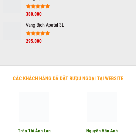
Được xếp
380.000
hạng
5
5
sao
Vang Bịch Apatal 3L
Được xếp
295.000
hạng
5
5
sao
CÁC KHÁCH HÀNG ĐÃ ĐẶT RƯỢU NGOẠI TẠI WEBSITE
Nguyễn Vân Anh
Trần Thị Ánh Lan