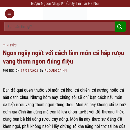
Skip
Rượu Ngoại Nhập Khẩu Uy Tín Tại Hà Nội
to
content
Tìm
kiếm:
TIN TỨC
Ngon ngây ngất với cách làm món cá hấp rượu
vang thơm ngon đúng điệu
POSTED ON
07/08/2026
BY
RUOUNGOAIHN
Bạn đã quá quen thuộc với món cá kho, cá chiên, cá nướng hoặc cá
nấu canh chua. Nhưng hôm nay, chúng tôi sẽ chỉ bạn cách nấu món
cá hấp rượu vang thơm ngon đúng điệu. Món ăn này không chỉ là bữa
cơm gia đình ấm cúng mà còn là lựa chọn tuyệt vời để thưởng thức
cùng bạn bè khi uống rượu cay nồng. Món ăn này thực sự đáng để
khen ngợi, phải không nào? Hãy chứng tỏ khả năng nội trợ tài ba của