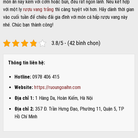
món ăn này kèm với cơm hoặc bún, đều rất ngon lành. Nếu kết hợp
với một ly
rượu vang trắng
thì càng tuyệt vời hơn. Hãy dành thời gian
vào cuối tuần để chiêu đãi gia đình với món cá hấp rượu vang này
nhé. Chúc bạn thành công!
3.8/5 - (42 bình chọn)
Thông tin liên hệ:
Hotline:
0978 406 415
Website:
https://ruoungoaihn.com
Địa chỉ 1:
1 Hàng Da, Hoàn Kiếm, Hà Nội
Địa chỉ 2:
357 Đ. Trần Hưng Đạo, Phường 11, Quận 5, TP
Hồ Chí Minh