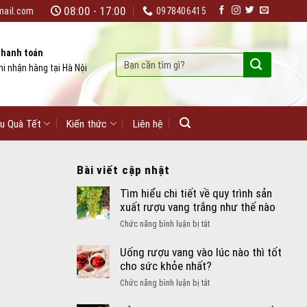
08:00 - 17:00
mail.com
0978406415
hanh toán
Tìm
hi nhận hàng tại Hà Nội
kiếm:
u Quà Tết
Kiến thức
Liên hệ
Bài viết cập nhật
Tìm hiểu chi tiết về quy trình sản
xuất rượu vang trắng như thế nào
ở
Chức năng bình luận bị tắt
Tìm
hiểu
Uống rượu vang vào lúc nào thì tốt
chi
cho sức khỏe nhất?
tiết
ở
Chức năng bình luận bị tắt
về
Uống
quy