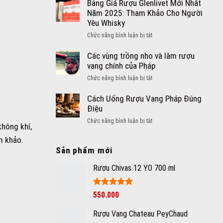
rượu
Bảng Giá Rượu Glenlivet Mới Nhất
trình
vang
Năm 2025: Tham Khảo Cho Người
sản
vào
Yêu Whisky
xuất
lúc
rượu
ở
Chức năng bình luận bị tắt
nào
vang
Bảng
thì
trắng
Giá
Các vùng trồng nho và làm rượu
tốt
như
Rượu
vang chính của Pháp
cho
thế
Glenlivet
sức
ở
Chức năng bình luận bị tắt
nào
Mới
khỏe
Các
Nhất
nhất?
vùng
Cách Uống Rượu Vang Pháp Đúng
Năm
trồng
Điệu
2025:
nho
Tham
ở
Chức năng bình luận bị tắt
không khí,
và
Khảo
Cách
làm
m khảo.
Cho
Uống
rượu
Người
Sản phẩm mới
Rượu
vang
Yêu
Vang
chính
Rượu Chivas 12 YO 700 ml
Whisky
Pháp
của
Đúng
Pháp
Điệu
Được xếp
550.000
hạng
5
5
sao
Rượu Vang Chateau PeyChaud