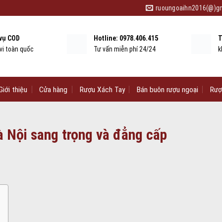
ruoungoaihn2016(@)g
 vụ COD
Hotline: 0978.406.415
T
vi toàn quốc
Tư vấn miễn phí 24/24
k
Giới thiệu
Cửa hàng
Rượu Xách Tay
Bán buôn rượu ngoại
Rượ
à Nội sang trọng và đẳng cấp