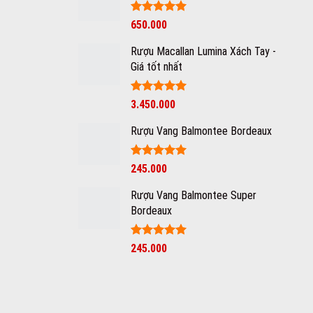
Được xếp
650.000
hạng
5
5
sao
Rượu Macallan Lumina Xách Tay -
Giá tốt nhất
Được xếp
3.450.000
hạng
5
5
sao
Rượu Vang Balmontee Bordeaux
Được xếp
245.000
hạng
5
5
sao
Rượu Vang Balmontee Super
Bordeaux
Giá
Được xếp
Giá
245.000
hạng
5
5
gốc
hiện
sao
là:
tại
350.000₫.
là:
245.000₫.