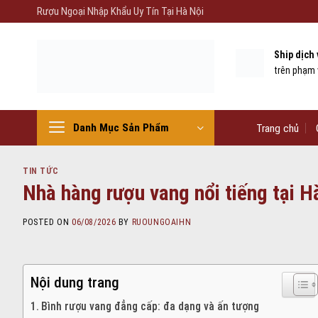
Skip
Rượu Ngoại Nhập Khẩu Uy Tín Tại Hà Nội
to
content
Ship dịch
trên phạm 
Danh Mục Sản Phẩm
Trang chủ
TIN TỨC
Nhà hàng rượu vang nổi tiếng tại H
POSTED ON
06/08/2026
BY
RUOUNGOAIHN
Nội dung trang
Bình rượu vang đẳng cấp: đa dạng và ấn tượng