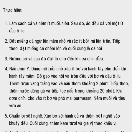
Thực hiện:
Làm sạch cá và nêm ít muối, tiêu. Sau đó, áo đều cá với một ít
dầu ô-liu.
Đặt miếng cá ngừ lên mâm nhỏ và rắc ít bột mì lên trên. Tiếp
theo, đặt miếng cá chẽm lên và cuối cùng là cá hồi.
Nướng sơ và sau đó đút lò cho đến khi cá chín đều.
Nấu cơm Ý: Dùng một nồi nhỏ xào ít bơ với hành tây cho đến khi
hành tây mềm. Đổ gạo vào nồi và trộn đều với bơ và dầu ô-liu.
Thêm rượu vang trắng vào và nấu thêm khoảng 2 phút. Tiếp theo,
thêm nước dùng gà và tiếp tục nấu trong khoảng 20 phút. Khi
cơm chín, cho vào ít bơ và phô mai parmesan. Nêm muối và tiêu
vừa ăn.
Chuẩn bị sốt nghệ: Xào bơ với hành củ và thêm bột nghệ vào
khuấy đều. Cuối cùng, thêm kem tươi và gia vị theo khẩu vị.