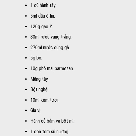
1 củ hành tây.
5ml dầu ô-liu.
120g gạo Ý.
80ml rượu vang trắng.
270ml nước dùng gà.
5g bơ.
10g phô mai parmesan.
Măng tây.
Bột nghệ.
10ml kem tươi.
Gia vị.
Hành củ bằm và bột mì.
1 con tôm sú nướng.