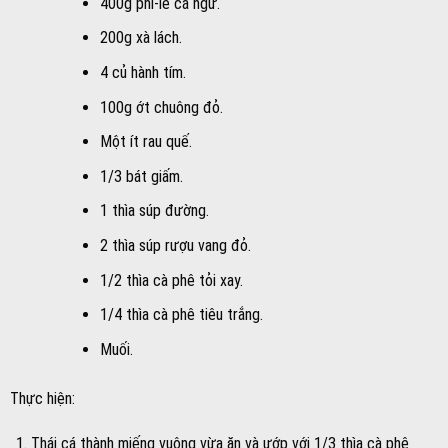
400g phi-lê cá ngừ.
200g xà lách.
4 củ hành tím.
100g ớt chuông đỏ.
Một ít rau quế.
1/3 bát giấm.
1 thìa súp đường.
2 thìa súp rượu vang đỏ.
1/2 thìa cà phê tỏi xay.
1/4 thìa cà phê tiêu trắng.
Muối.
Thực hiện:
Thái cá thành miếng vuông vừa ăn và ướp với 1/3 thìa cà phê