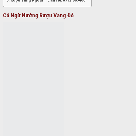
Rượu Vang Ngoại – Liên Hệ: 0912.869486
Cá Ngừ Nướng Rượu Vang Đỏ