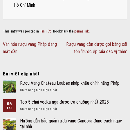
Hồ Chí Minh
This entry was posted in
Tin Tức
. Bookmark the
permalink
.
Văn hóa rượu vang Pháp đang
Rượu vang còn được gọi bằng cái
mất dần
tên “nước ép của các vị thần”
Bài viết cập nhật
Rượu Vang Chateau Laubes nhập khẩu chính hãng Pháp
ở
Chức năng bình luận bị tắt
Rượu
Vang
Top 5 chai vodka nga được ưa chuộng nhất 2025
06
Chateau
Th8
ở
Chức năng bình luận bị tắt
Laubes
Top
nhập
5
khẩu
Hướng dẫn bảo quản rượu vang Candora đúng cách ngay
chai
chính
tại nhà
vodka
hãng