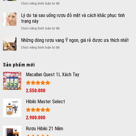
ở
Chức năng bình luận bị tắt
nga
Pháp
Hướng
được
dẫn
ưa
Lý do tại sao uống rượu đỏ mặt và cách khắc phục tình
bảo
chuộng
trạng này
quản
nhất
ở
Chức năng bình luận bị tắt
rượu
2025
Lý
vang
do
Những dòng rượu vang Ý ngon, giá rẻ được ưa thích nhất
Candora
tại
đúng
ở
Chức năng bình luận bị tắt
sao
cách
Những
uống
ngay
dòng
rượu
tại
rượu
Sản phẩm mới
đỏ
nhà
vang
mặt
Ý
Macallan Quest 1L Xách Tay
và
ngon,
cách
giá
khắc
rẻ
Được xếp
2.550.000
phục
được
hạng
5
5
tình
ưa
sao
trạng
Hibiki Master Select
thích
này
nhất
Được xếp
2.900.000
hạng
5
5
sao
Rượu Hibiki 21 Năm