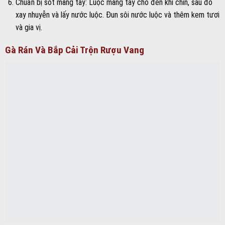
Chuẩn bị sốt măng tây: Luộc măng tây cho đến khi chín, sau đó
xay nhuyễn và lấy nước luộc. Đun sôi nước luộc và thêm kem tươi
và gia vị.
Gà Rán Và Bắp Cải Trộn Rượu Vang