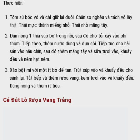
Thực hiện:
Tôm sú bóc vỏ và chỉ giữ lại đuôi. Chần sơ nghêu và tách vỏ lấy
thịt. Thái mực thành miếng nhỏ. Thái nhỏ măng tây.
Đun nóng 1 thìa súp bơ trong nồi, sau đó cho tỏi xay vào phi
thơm. Tiếp theo, thêm nước dùng và đun sôi. Tiếp tục cho hải
sản vào nấu chín, sau đó thêm măng tây và sữa tươi vào, khuấy
đều và nêm hạt nêm.
Xào bột mì với một ít bơ để tan. Trút súp vào và khuấy đều cho
sánh lại. Tắt bếp và thêm rượu vang, kem tươi vào và khuấy đều.
Dùng nóng và thêm ít tiêu.
Cá Đút Lò Rượu Vang Trắng