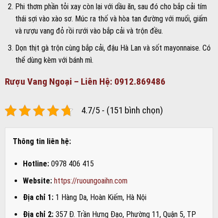
Phi thơm phần tỏi xay còn lại với dầu ăn, sau đó cho bắp cải tím
thái sợi vào xào sơ. Múc ra thố và hòa tan đường với muối, giấm
và rượu vang đỏ rồi rưới vào bắp cải và trộn đều.
Dọn thịt gà trộn cùng bắp cải, đậu Hà Lan và sốt mayonnaise. Có
thể dùng kèm với bánh mì.
Rượu Vang Ngoại – Liên Hệ: 0912.869486
4.7/5 - (151 bình chọn)
Thông tin liên hệ:
Hotline:
0978 406 415
Website:
https://ruoungoaihn.com
Địa chỉ 1:
1 Hàng Da, Hoàn Kiếm, Hà Nội
Địa chỉ 2:
357 Đ. Trần Hưng Đạo, Phường 11, Quận 5, TP