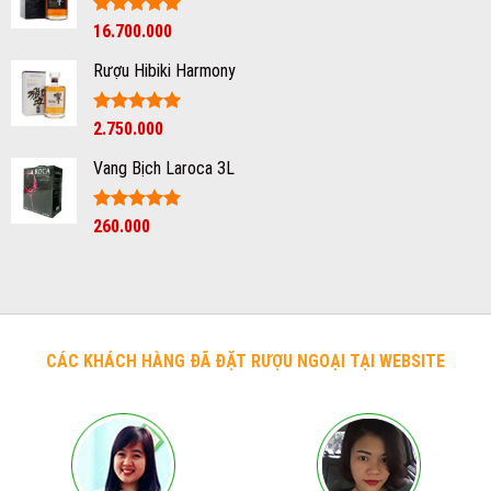
Được xếp
16.700.000
hạng
5
5
sao
Rượu Hibiki Harmony
Được xếp
2.750.000
hạng
5
5
sao
Vang Bịch Laroca 3L
Được xếp
260.000
hạng
5
5
sao
CÁC KHÁCH HÀNG ĐÃ ĐẶT RƯỢU NGOẠI TẠI WEBSITE