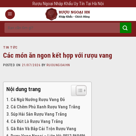
Skip
Rượu Ngoại Nhập Khẩu Uy Tín Tại Hà Nội
to
content
Tìm
kiếm:
TIN TỨC
Các món ăn ngon kết hợp với rượu vang
POSTED ON
21/07/2026
BY
RUOUNGOAIHN
Nội dung trang
Cá Ngừ Nướng Rượu Vang Đỏ
Cá Chẽm Phủ Xanh Rượu Vang Trắng
Súp Hải Sản Rượu Vang Trắng
Cá Đút Lò Rượu Vang Trắng
Gà Rán Và Bắp Cải Trộn Rượu Vang