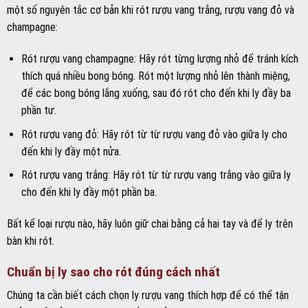
một số nguyên tắc cơ bản khi rót rượu vang trắng, rượu vang đỏ và
champagne:
Rót rượu vang champagne: Hãy rót từng lượng nhỏ để tránh kích
thích quá nhiều bong bóng. Rót một lượng nhỏ lên thành miệng,
để các bong bóng lắng xuống, sau đó rót cho đến khi ly đầy ba
phần tư.
Rót rượu vang đỏ: Hãy rót từ từ rượu vang đỏ vào giữa ly cho
đến khi ly đầy một nửa.
Rót rượu vang trắng: Hãy rót từ từ rượu vang trắng vào giữa ly
cho đến khi ly đầy một phần ba.
Bất kể loại rượu nào, hãy luôn giữ chai bằng cả hai tay và để ly trên
bàn khi rót.
Chuẩn bị ly sao cho rót đúng cách nhất
Chúng ta cần biết cách chọn ly rượu vang thích hợp để có thể tận