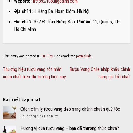
Website:
https://ruoungoaihn.com
Địa chỉ 1:
1 Hàng Da, Hoàn Kiếm, Hà Nội
Địa chỉ 2:
357 Đ. Trần Hưng Đạo, Phường 11, Quận 5, TP
Hồ Chí Minh
This entry was posted in
Tin Tức
. Bookmark the
permalink
.
Thương hiệu rượu vang tốt nhất
Rượu Vang Chile nhập khẩu chính
ngon nhất trên thị trường hiện nay
hãng giá tốt nhất
Bài viết cập nhật
Cách cầm ly rượu vang đẹp sang chảnh chuẩn quý tộc
ở
Chức năng bình luận bị tắt
Cách
cầm
Hương vị của rượu vang – bạn đã thưởng thức chưa?
ly