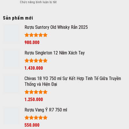
ở
Chức năng bình luận bị tắt
lựa
nổi
Phân
chọn
tiếng
loại
tủ
bạn
nồng
Sản phẩm mới
bảo
có
độ
quản
biết
Rượu Suntory Old Whisky Rắn 2025
cồn
rượu
của
vang
rượu
cho
vang
Được xếp
980.000
gia
hạng
5
5
và
đình
sao
thế
Rượu Singleton 12 Năm Xách Tay
nào
là
vang
Được xếp
1.430.000
ngon?
hạng
5
5
sao
Chivas 18 YO 750 ml Sự Kết Hợp Tinh Tế Giữa Truyền
Thống và Hiện Đại
Được xếp
1.250.000
hạng
5
5
sao
Rượu Vang Ý R7 750 ml
Giá
Được xếp
Giá
550.000
hạng
5
5