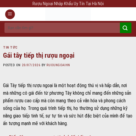
Skip
Rượu Ngoại Nhập Khẩu Uy Tín Tại Hà Nội
to
content
Tìm
kiếm:
TIN TỨC
Gái tây tiếp thị rượu ngoại
POSTED ON
20/07/2026
BY
RUOUNGOAIHN
Gái Tây tiếp thị rượu ngoại là một hoạt động thú vị và hấp dẫn, nơi
mà những cô gái đến từ phương Tây không chỉ mang đến những sản
phẩm rượu cao cấp mà còn mang theo cả văn hóa và phong cách
sống của họ. Trong quá trình tiếp thị, họ thường sử dụng những kỹ
năng giao tiếp tinh tế, sự tự tin và sức hút đặc biệt của mình để tạo
ấn tượng mạnh mẽ với khách hàng.