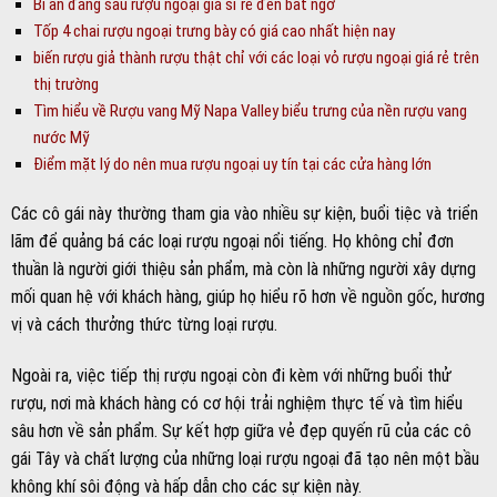
Bí ẩn đằng sau rượu ngoại giá sỉ rẻ đến bất ngờ
Tốp 4 chai rượu ngoại trưng bày có giá cao nhất hiện nay
biến rượu giả thành rượu thật chỉ với các loại vỏ rượu ngoại giá rẻ trên
thị trường
Tìm hiểu về Rượu vang Mỹ Napa Valley biểu trưng của nền rượu vang
nước Mỹ
Điểm mặt lý do nên mua rượu ngoại uy tín tại các cửa hàng lớn
Các cô gái này thường tham gia vào nhiều sự kiện, buổi tiệc và triển
lãm để quảng bá các loại rượu ngoại nổi tiếng. Họ không chỉ đơn
thuần là người giới thiệu sản phẩm, mà còn là những người xây dựng
mối quan hệ với khách hàng, giúp họ hiểu rõ hơn về nguồn gốc, hương
vị và cách thưởng thức từng loại rượu.
Ngoài ra, việc tiếp thị rượu ngoại còn đi kèm với những buổi thử
rượu, nơi mà khách hàng có cơ hội trải nghiệm thực tế và tìm hiểu
sâu hơn về sản phẩm. Sự kết hợp giữa vẻ đẹp quyến rũ của các cô
gái Tây và chất lượng của những loại rượu ngoại đã tạo nên một bầu
không khí sôi động và hấp dẫn cho các sự kiện này.