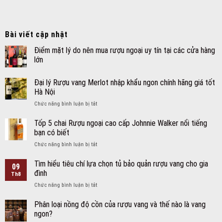
Bài viết cập nhật
Điểm mặt lý do nên mua rượu ngoại uy tín tại các cửa hàng
lớn
Đại lý Rượu vang Merlot nhập khẩu ngon chính hãng giá tốt
Hà Nội
ở
Chức năng bình luận bị tắt
Đại
lý
Tốp 5 chai Rượu ngoại cao cấp Johnnie Walker nổi tiếng
Rượu
bạn có biết
vang
ở
Chức năng bình luận bị tắt
Merlot
Tốp
nhập
5
Tìm hiểu tiêu chí lựa chọn tủ bảo quản rượu vang cho gia
khẩu
09
chai
ngon
đình
Th8
Rượu
chính
ở
Chức năng bình luận bị tắt
ngoại
hãng
Tìm
cao
giá
hiểu
Phân loại nồng độ cồn của rượu vang và thế nào là vang
cấp
tốt
tiêu
Johnnie
ngon?
Hà
chí
Walker
Nội