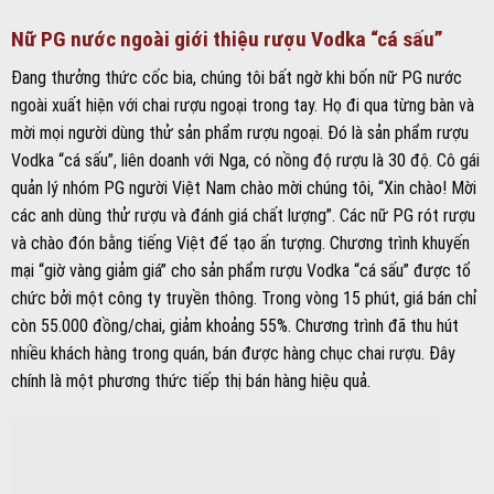
Nữ PG nước ngoài giới thiệu rượu Vodka “cá sấu”
Đang thưởng thức cốc bia, chúng tôi bất ngờ khi bốn nữ PG nước
ngoài xuất hiện với chai rượu ngoại trong tay. Họ đi qua từng bàn và
mời mọi người dùng thử sản phẩm rượu ngoại. Đó là sản phẩm rượu
Vodka “cá sấu”, liên doanh với Nga, có nồng độ rượu là 30 độ. Cô gái
quản lý nhóm PG người Việt Nam chào mời chúng tôi, “Xin chào! Mời
các anh dùng thử rượu và đánh giá chất lượng”. Các nữ PG rót rượu
và chào đón bằng tiếng Việt để tạo ấn tượng. Chương trình khuyến
mại “giờ vàng giảm giá” cho sản phẩm rượu Vodka “cá sấu” được tổ
chức bởi một công ty truyền thông. Trong vòng 15 phút, giá bán chỉ
còn 55.000 đồng/chai, giảm khoảng 55%. Chương trình đã thu hút
nhiều khách hàng trong quán, bán được hàng chục chai rượu. Đây
chính là một phương thức tiếp thị bán hàng hiệu quả.