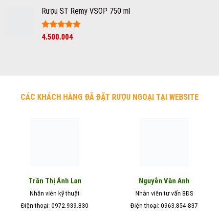
gốc
hiện
sao
Rượu ST Remy VSOP 750 ml
là:
tại
750.000₫.
là:
550.000₫.
Được xếp
4.500.004
hạng
5
5
sao
CÁC KHÁCH HÀNG ĐÃ ĐẶT RƯỢU NGOẠI TẠI WEBSITE
Nguyễn Vân Anh
Trần Thị Ánh Lan
Nhân viên kỹ thuật
Nhân viên tư vấn BĐS
Điện thoại: 0972.939.830
Điện thoại: 0963.854.837